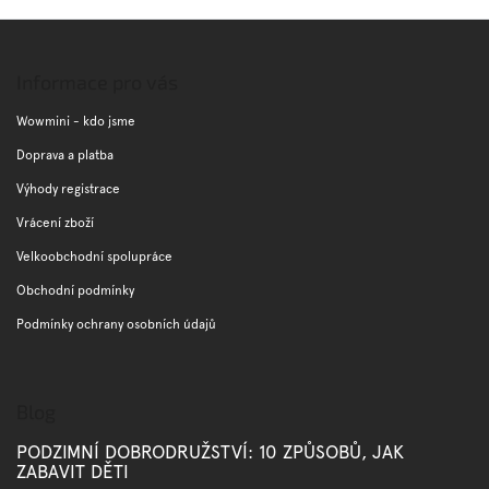
v
l
Z
á
á
d
p
Informace pro vás
a
a
c
t
Wowmini - kdo jsme
í
í
p
Doprava a platba
r
Výhody registrace
v
k
Vrácení zboží
y
v
Velkoobchodní spolupráce
ý
Obchodní podmínky
p
i
Podmínky ochrany osobních údajů
s
u
Blog
PODZIMNÍ DOBRODRUŽSTVÍ: 10 ZPŮSOBŮ, JAK
ZABAVIT DĚTI