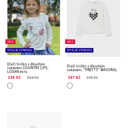
s
Značky
p
r
o
Měna
(CZK)
d
u
k
AKCE
AKCE
Přihlášení
t
TOTÁLNÍ VÝPRODEJ
TOTÁLNÍ VÝPRODEJ
ů
Dívčí tričko s dlouhým
Dívčí tričko s dlouhým
rukávem COUNTRY LIFE,
rukávem, "PRETTY" MAYORAL
LOSAN ecru
238 Kč
347 Kč
354 Kč
578 Kč
Ecru
Ecru