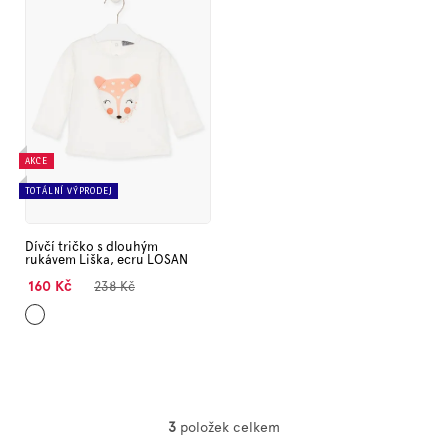
AKCE
TOTÁLNÍ VÝPRODEJ
Dívčí tričko s dlouhým
rukávem Liška, ecru LOSAN
160 Kč
238 Kč
Ecru
3
položek celkem
O