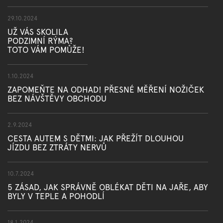
29.10.2024
UŽ VÁS SKOLILA
PODZIMNÍ RÝMA?
TOTO VÁM POMŮŽE!
1.10.2024
ZAPOMEŇTE NA ODHAD! PŘESNÉ MĚŘENÍ NOŽIČEK
BEZ NÁVŠTĚVY OBCHODU
2.9.2024
CESTA AUTEM S DĚTMI: JAK PŘEŽÍT DLOUHOU
JÍZDU BEZ ZTRÁTY NERVŮ
10.7.2024
5 ZÁSAD, JAK SPRÁVNĚ OBLÉKAT DĚTI NA JAŘE, ABY
BYLY V TEPLE A POHODLÍ
18.1.2024