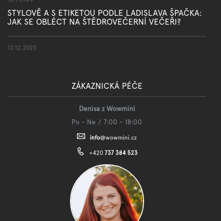
STYLOVĚ A S ETIKETOU PODLE LADISLAVA ŠPAČKA:
JAK SE OBLÉCT NA ŠTĚDROVEČERNÍ VEČEŘI?
12.12.2023
ZÁKAZNICKÁ PÉČE
Denisa z Wowmini
Po - Ne / 7:00 - 18:00
info
@
wowmini.cz
+420
737 384 523