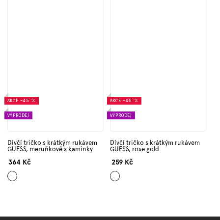
AKCE
–45 %
AKCE
–45 %
VÝPRODEJ
VÝPRODEJ
Dívčí tričko s krátkým rukávem
Dívčí tričko s krátkým rukávem
GUESS, meruňkové s kamínky
GUESS, rose gold
364 Kč
259 Kč
Meruňková
Starorůžová