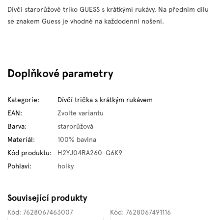
Dívčí starorůžové triko GUESS s krátkými rukávy. Na předním dílu
se znakem Guess je vhodné na každodenní nošení.
Doplňkové parametry
Kategorie
:
Dívčí trička s krátkým rukávem
EAN
:
Zvolte variantu
Barva
:
starorůžová
Materiál
:
100% bavlna
Kód produktu
:
H2YJ04RA260-G6K9
Pohlaví
:
holky
Související produkty
Kód:
7628067463007
Kód:
7628067491116