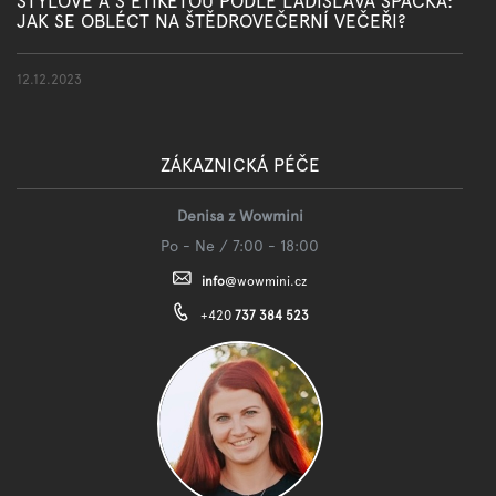
STYLOVĚ A S ETIKETOU PODLE LADISLAVA ŠPAČKA:
JAK SE OBLÉCT NA ŠTĚDROVEČERNÍ VEČEŘI?
12.12.2023
ZÁKAZNICKÁ PÉČE
Denisa z Wowmini
Po - Ne / 7:00 - 18:00
info
@
wowmini.cz
+420
737 384 523