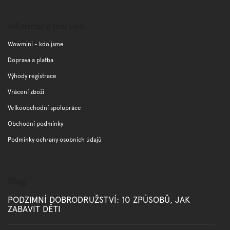
Z
á
p
Informace pro vás
a
t
Wowmini - kdo jsme
í
Doprava a platba
Výhody registrace
Vrácení zboží
Velkoobchodní spolupráce
Obchodní podmínky
Podmínky ochrany osobních údajů
Blog
PODZIMNÍ DOBRODRUŽSTVÍ: 10 ZPŮSOBŮ, JAK
ZABAVIT DĚTI