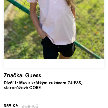
Značky
Měna
(CZK)
Přihlášení
Značka:
Guess
Dívčí tričko s krátkým rukávem GUESS,
starorůžové CORE
–45 %
359 Kč
658 Kč
Měrná