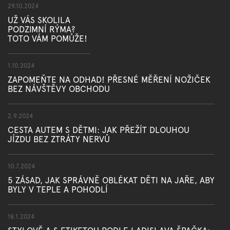
29.10.2024
UŽ VÁS SKOLILA
PODZIMNÍ RÝMA?
TOTO VÁM POMŮŽE!
1.10.2024
ZAPOMEŇTE NA ODHAD! PŘESNÉ MĚŘENÍ NOŽIČEK
BEZ NÁVŠTĚVY OBCHODU
2.9.2024
CESTA AUTEM S DĚTMI: JAK PŘEŽÍT DLOUHOU
JÍZDU BEZ ZTRÁTY NERVŮ
10.7.2024
5 ZÁSAD, JAK SPRÁVNĚ OBLÉKAT DĚTI NA JAŘE, ABY
BYLY V TEPLE A POHODLÍ
18.1.2024