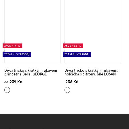
AKCE
–14 %
AKCE
–32 %
TOTÁLNÍ VÝPRODEJ
TOTÁLNÍ VÝPRODEJ
Dívčí tričko s krátkým rukávem
Dívčí tričko s krátkým rukávem,
princezna Bella, GEORGE
holčička s citrony, bílé LOSAN
239 Kč
236 Kč
od
Světle
Bílá
růžová
Z
á