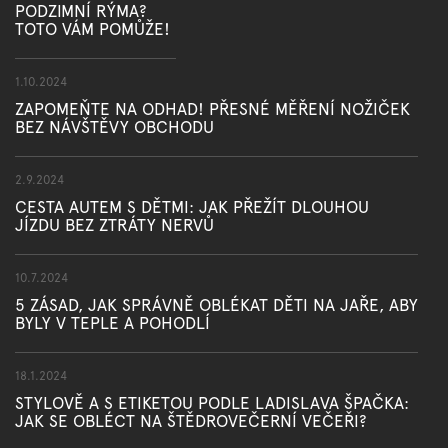
PODZIMNÍ RÝMA?
TOTO VÁM POMŮŽE!
1.10.2024
ZAPOMEŇTE NA ODHAD! PŘESNÉ MĚŘENÍ NOŽIČEK
BEZ NÁVŠTĚVY OBCHODU
2.9.2024
CESTA AUTEM S DĚTMI: JAK PŘEŽÍT DLOUHOU
JÍZDU BEZ ZTRÁTY NERVŮ
10.7.2024
5 ZÁSAD, JAK SPRÁVNĚ OBLÉKAT DĚTI NA JAŘE, ABY
BYLY V TEPLE A POHODLÍ
18.1.2024
STYLOVĚ A S ETIKETOU PODLE LADISLAVA ŠPAČKA:
JAK SE OBLÉCT NA ŠTĚDROVEČERNÍ VEČEŘI?