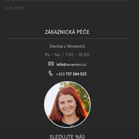
12.12.2023
ZÁKAZNICKÁ PÉČE
Denisa z Wowmini
Po - Ne / 7:00 - 18:00
info
@
wowmini.cz
+420
737 384 523
SLEDUJTE NÁS