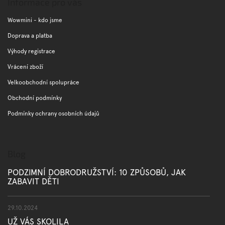
p
Informace pro vás
a
t
Wowmini - kdo jsme
í
Doprava a platba
Výhody registrace
Vrácení zboží
Velkoobchodní spolupráce
Obchodní podmínky
Podmínky ochrany osobních údajů
Blog
PODZIMNÍ DOBRODRUŽSTVÍ: 10 ZPŮSOBŮ, JAK
ZABAVIT DĚTI
29.10.2024
UŽ VÁS SKOLILA