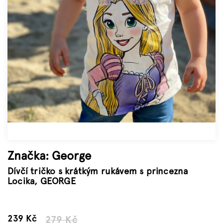
Značky
Měna
(CZK)
Přihlášení
Značka:
George
Dívčí tričko s krátkým rukávem s princezna
Locika, GEORGE
–14 %
239 Kč
279 Kč
Měrná