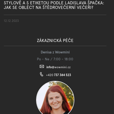
STYLOVĚ A S ETIKETOU PODLE LADISLAVA ŠPAČKA:
JAK SE OBLÉCT NA ŠTĚDROVEČERNÍ VEČEŘI?
12.12.2023
ZÁKAZNICKÁ PÉČE
Denisa z Wowmini
Po - Ne / 7:00 - 18:00
info
@
wowmini.cz
+420
737 384 523