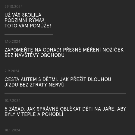
29.10.2024
UŽ VÁS SKOLILA
PODZIMNÍ RÝMA?
TOTO VÁM POMŮŽE!
1.10.2024
ZAPOMEŇTE NA ODHAD! PŘESNÉ MĚŘENÍ NOŽIČEK
BEZ NÁVŠTĚVY OBCHODU
2.9.2024
CESTA AUTEM S DĚTMI: JAK PŘEŽÍT DLOUHOU
JÍZDU BEZ ZTRÁTY NERVŮ
10.7.2024
5 ZÁSAD, JAK SPRÁVNĚ OBLÉKAT DĚTI NA JAŘE, ABY
BYLY V TEPLE A POHODLÍ
18.1.2024