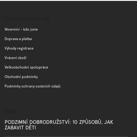
l
Z
á
á
d
p
Informace pro vás
a
a
c
t
Wowmini - kdo jsme
í
í
p
Doprava a platba
r
Výhody registrace
v
k
Vrácení zboží
y
v
Velkoobchodní spolupráce
ý
Obchodní podmínky
p
i
Podmínky ochrany osobních údajů
s
u
Blog
PODZIMNÍ DOBRODRUŽSTVÍ: 10 ZPŮSOBŮ, JAK
ZABAVIT DĚTI