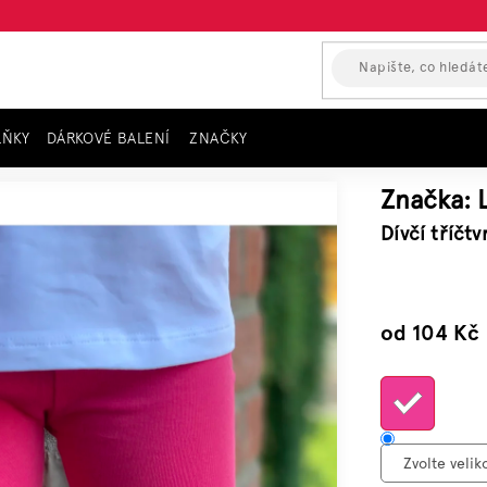
LŇKY
DÁRKOVÉ BALENÍ
ZNAČKY
gíny, růžové LOSAN
Značka:
Dívčí tříčt
–33 %
od
104 Kč
c