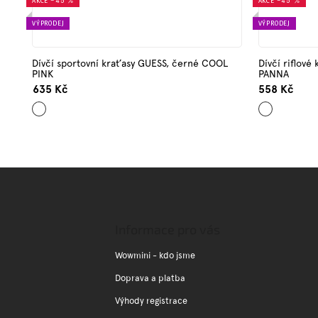
AKCE
–45 %
AKCE
–45 %
VÝPRODEJ
VÝPRODEJ
Dívčí sportovní kraťasy GUESS, černé COOL
Dívčí riflov
PINK
PANNA
635 Kč
558 Kč
Černá
Tmavě
modrá
Z
á
p
a
Informace pro vás
t
í
Wowmini - kdo jsme
Doprava a platba
Výhody registrace