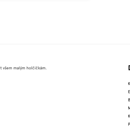
šet všem malým holčičkám.
M
P