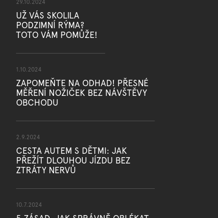
29.10.2024
UŽ VÁS SKOLILA
PODZIMNÍ RÝMA?
TOTO VÁM POMŮŽE!
1.10.2024
ZAPOMEŇTE NA ODHAD! PŘESNÉ
MĚŘENÍ NOŽIČEK BEZ NÁVŠTĚVY
OBCHODU
2.9.2024
CESTA AUTEM S DĚTMI: JAK
PŘEŽÍT DLOUHOU JÍZDU BEZ
ZTRÁTY NERVŮ
10.7.2024