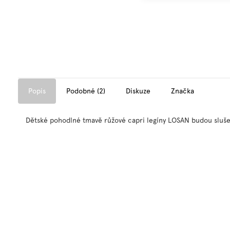
Popis
Podobné (2)
Diskuze
Značka
Dětské pohodlné tmavě růžové capri legíny LOSAN budou slu