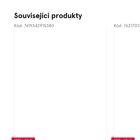
Související produkty
Kód:
7619342915380
Kód:
7621701