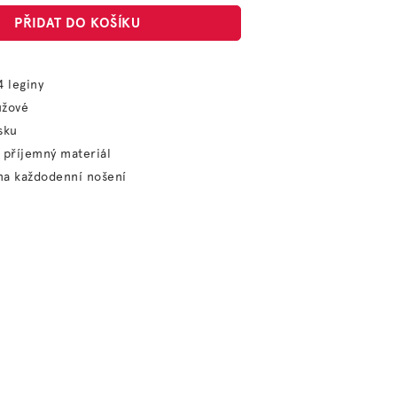
PŘIDAT DO KOŠÍKU
4 leginy
ůžové
sku
 příjemný materiál
na každodenní nošení