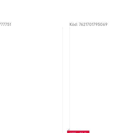
777751
Kód:
7621701795069