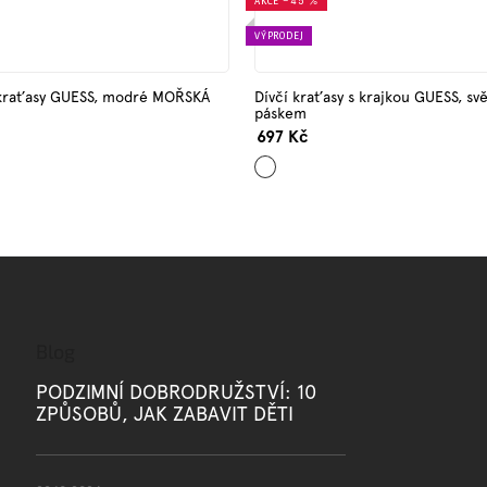
AKCE
–45 %
VÝPRODEJ
é kraťasy GUESS, modré MOŘSKÁ
Dívčí kraťasy s krajkou GUESS, svě
páskem
697 Kč
Žlutá
Blog
PODZIMNÍ DOBRODRUŽSTVÍ: 10
ZPŮSOBŮ, JAK ZABAVIT DĚTI