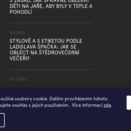
5 ZÁSAD, JAK SPRÁVNĚ OBLÉKAT
DĚTI NA JAŘE, ABY BYLY V TEPLE A
POHODLÍ
18.1.2024
STYLOVĚ A S ETIKETOU PODLE
LADISLAVA ŠPAČKA: JAK SE
OBLÉCT NA ŠTĚDROVEČERNÍ
VEČEŘI?
12.12.2023
oužívá soubory cookie. Dalším procházením tohoto
jete souhlas s jejich používáním.. Více informací
zde
.
Copyright 2026
WOWMINI
. Všechna práva vyhrazena.
Vytvořil Shoptet