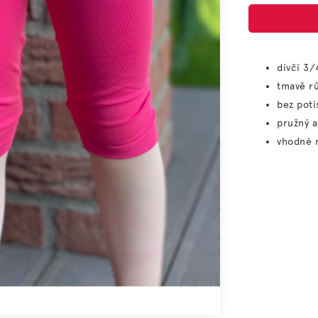
dívčí 3/
tmavě r
bez poti
pružný a
vhodné 