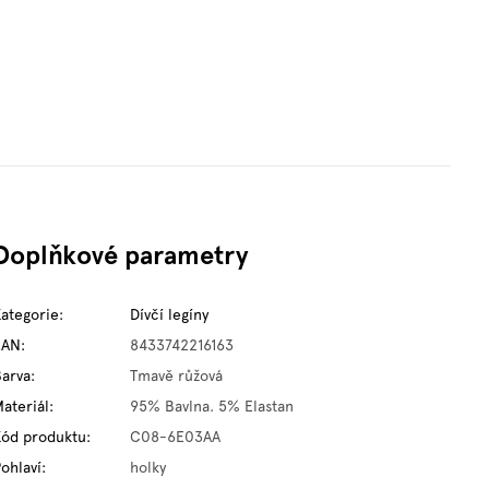
Doplňkové parametry
Kategorie
:
Dívčí legíny
EAN
:
8433742216163
Barva
:
Tmavě růžová
ateriál
:
95% Bavlna. 5% Elastan
Kód produktu
:
C08-6E03AA
ohlaví
:
holky