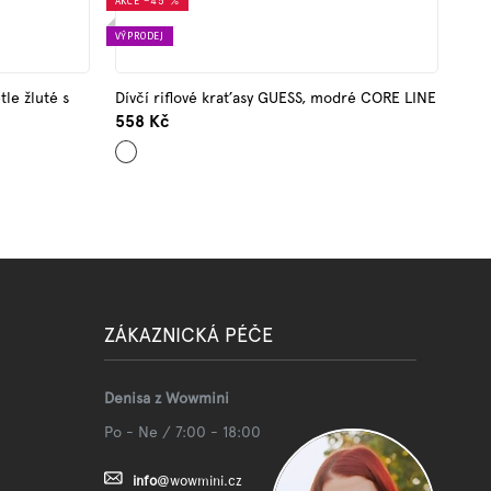
AKCE
–45 %
VÝPRODEJ
tle žluté s
Dívčí riflové kraťasy GUESS, modré CORE LINE
558 Kč
Modrá
ZÁKAZNICKÁ PÉČE
Denisa z Wowmini
Po - Ne / 7:00 - 18:00
info
@
wowmini.cz