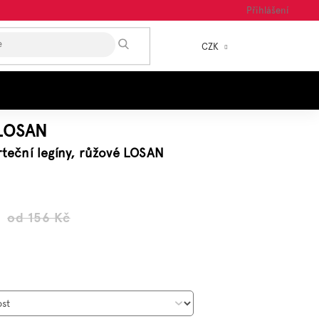
Přihlášení
HLEDAT
CZK
NÁKUP
KOŠÍK
LOSAN
vrteční legíny, růžové LOSAN
od 156 Kč
Měrná
ena: