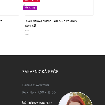
AKCE
–45 %
VÝPRODEJ
vá
Dívčí riflová sukně GUESS, s volánky
581 Kč
Modrá
ZÁKAZNICKÁ PÉČE
Denisa z Wowmini
Po - Ne / 7:00 - 18:00
info
@
wowmini.cz