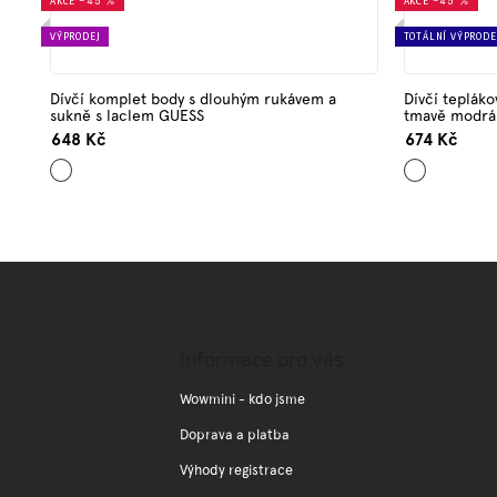
AKCE
–45 %
AKCE
–45 %
VÝPRODEJ
TOTÁLNÍ VÝPRODE
Dívčí komplet body s dlouhým rukávem a
Dívčí teplák
sukně s laclem GUESS
tmavě modr
648 Kč
674 Kč
Mix
Tmavě
barev
modrá
Z
á
p
a
Informace pro vás
t
í
Wowmini - kdo jsme
Doprava a platba
Výhody registrace