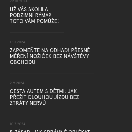
29.10.2024
UŽ VÁS SKOLILA
PODZIMNÍ RÝMA?
TOTO VÁM POMŮŽE!
1.10.2024
ZAPOMEŇTE NA ODHAD! PŘESNÉ
MĚŘENÍ NOŽIČEK BEZ NÁVŠTĚVY
OBCHODU
2.9.2024
CESTA AUTEM S DĚTMI: JAK
PŘEŽÍT DLOUHOU JÍZDU BEZ
ZTRÁTY NERVŮ
10.7.2024