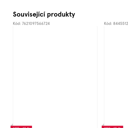
Související produkty
Kód:
7621097566724
Kód:
8445512