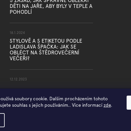
5 ZÁSAD, JAK SPRÁVNĚ OBLÉKAT
DĚTI NA JAŘE, ABY BYLY V TEPLE A
POHODLÍ
18.1.2024
STYLOVĚ A S ETIKETOU PODLE
LADISLAVA ŠPAČKA: JAK SE
OBLÉCT NA ŠTĚDROVEČERNÍ
VEČEŘI?
12.12.2023
oužívá soubory cookie. Dalším procházením tohoto
jete souhlas s jejich používáním.. Více informací
zde
.
Copyright 2026
WOWMINI
. Všechna práva vyhrazena.
Vytvořil Shoptet