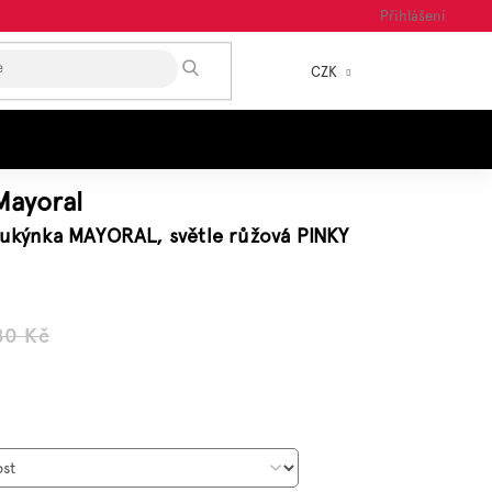
Přihlášení
HLEDAT
CZK
NÁKUP
KOŠÍK
Mayoral
sukýnka MAYORAL, světle růžová PINKY
80 Kč
á
: