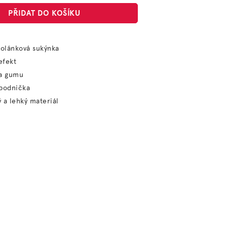
PŘIDAT DO KOŠÍKU
volánková sukýnka
 efekt
na gumu
spodnička
 a lehký materiál