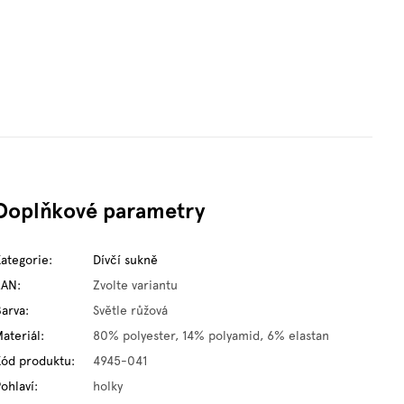
Doplňkové parametry
Kategorie
:
Dívčí sukně
EAN
:
Zvolte variantu
Barva
:
Světle růžová
ateriál
:
80% polyester, 14% polyamid, 6% elastan
Kód produktu
:
4945-041
ohlaví
:
holky