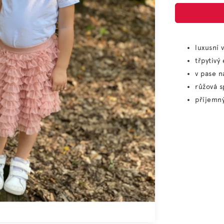
luxusní 
třpytivý
v pase 
růžová 
příjemný