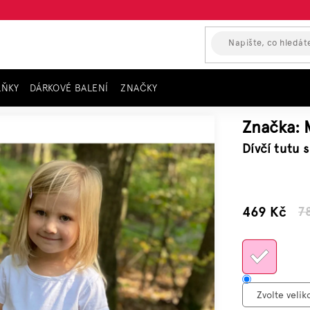
LŇKY
DÁRKOVÉ BALENÍ
ZNAČKY
L, světle růžová PINKY
Značka:
Dívčí tutu 
–39 %
469 Kč
7
Měrn
cena