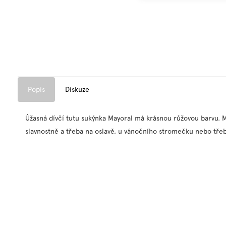
Popis
Diskuze
Úžasná dívčí tutu sukýnka Mayoral má krásnou růžovou barvu. Mn
slavnostně a třeba na oslavě, u vánočního stromečku nebo tře