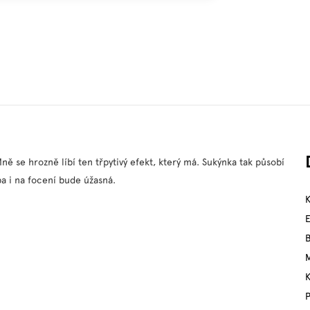
ě se hrozně líbí ten třpytivý efekt, který má. Sukýnka tak působí
ba i na focení bude úžasná.
M
P