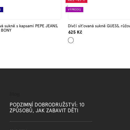
AKCE
–45 %
J
VÝPRODEJ
ová sukně s kapsami PEPE JEANS,
Dívčí síťovaná sukně GUESS, růžo
á BONY
625 Kč
Růžová
Blog
PODZIMNÍ DOBRODRUŽSTVÍ: 10
ZPŮSOBŮ, JAK ZABAVIT DĚTI