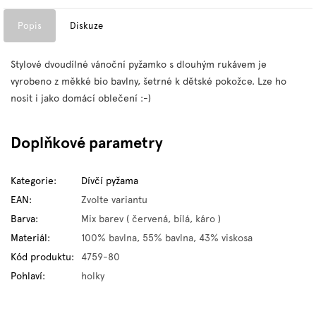
Popis
Diskuze
Stylové dvoudílné vánoční pyžamko s dlouhým rukávem je
vyrobeno z měkké bio bavlny, šetrné k dětské pokožce. Lze ho
nosit i jako domácí oblečení :-)
Doplňkové parametry
Kategorie
:
Dívčí pyžama
EAN
:
Zvolte variantu
Barva
:
Mix barev ( červená, bílá, káro )
Materiál
:
100% bavlna, 55% bavlna, 43% viskosa
Kód produktu
:
4759-80
Pohlaví
:
holky