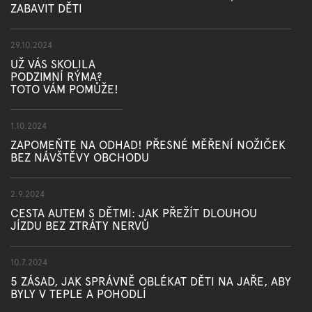
ZABAVIT DĚTI
29.10.2024
UŽ VÁS SKOLILA
PODZIMNÍ RÝMA?
TOTO VÁM POMŮŽE!
1.10.2024
ZAPOMEŇTE NA ODHAD! PŘESNÉ MĚŘENÍ NOŽIČEK
BEZ NÁVŠTĚVY OBCHODU
2.9.2024
CESTA AUTEM S DĚTMI: JAK PŘEŽÍT DLOUHOU
JÍZDU BEZ ZTRÁTY NERVŮ
10.7.2024
5 ZÁSAD, JAK SPRÁVNĚ OBLÉKAT DĚTI NA JAŘE, ABY
BYLY V TEPLE A POHODLÍ