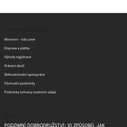
Z
á
p
Informace pro vás
a
t
Wowmini - kdo jsme
í
Doprava a platba
Výhody registrace
Vrácení zboží
Velkoobchodní spolupráce
Obchodní podmínky
Podmínky ochrany osobních údajů
Blog
PODZIMNÍ DOBRODRUŽSTVÍ: 10 ZPŮSOBŮ, JAK