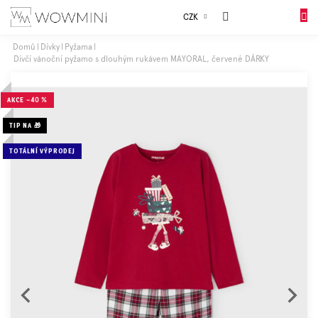
Přejít
Sales
CZK
na
NÁKUP
obsah
KOŠÍK
Domů
Dívky
Pyžama
Dívčí vánoční pyžamo s dlouhým rukávem MAYORAL, červené DÁRKY
Dívky
AKCE
–40 %
Chlapci
TIP NA 🎁
Celý
TOTÁLNÍ VÝPRODEJ
sortiment
Obuv
Doplňky
Dárkové
balení