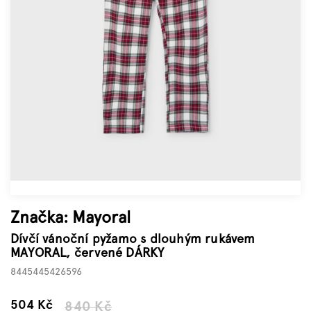
Značky
Měna
(CZK)
Přihlášení
Značka:
Mayoral
Dívčí vánoční pyžamo s dlouhým rukávem
MAYORAL, červené DÁRKY
8445445426596
–40 %
504 Kč
840 Kč
Měrná