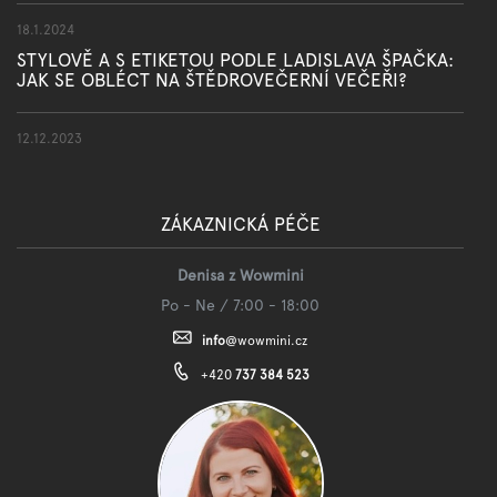
18.1.2024
STYLOVĚ A S ETIKETOU PODLE LADISLAVA ŠPAČKA:
JAK SE OBLÉCT NA ŠTĚDROVEČERNÍ VEČEŘI?
12.12.2023
ZÁKAZNICKÁ PÉČE
Denisa z Wowmini
Po - Ne / 7:00 - 18:00
info
@
wowmini.cz
+420
737 384 523