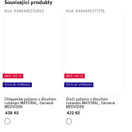
Související produkty
Kód:
8445445376853
Kód:
8445445377218
AKCE
–40 %
AKCE
–40 %
TOTÁLNÍ VÝPRODEJ
TOTÁLNÍ VÝPRODEJ
Chlapecké pyžamo s dlouhým
Dívčí pyžamo s dlouhým
rukávem MAYORAL, červené
rukávem MAYORAL, červené
MEDVÍDEK
MEDVÍDEK
438 Kč
422 Kč
Mix
Mix
barev
barev