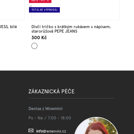
AKCE
–45 %
TOTÁLNÍ VÝPRODEJ
ESS, bílé
Dívčí tričko s krátkým rukávem s nápisem,
starorůžová PEPE JEANS
300 Kč
Starorůžová
ZÁKAZNICKÁ PÉČE
Denisa z Wowmini
Po - Ne / 7:00 - 18:00
info
@
wowmini.cz