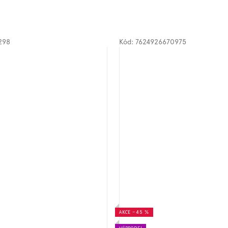
298
Kód:
7624926670975
AKCE
–45 %