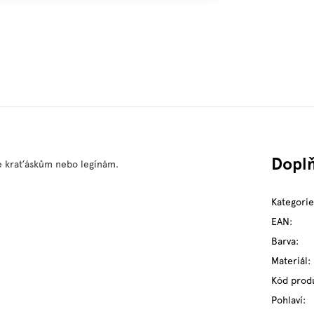
Dopl
 ke kraťáskům nebo legínám.
Kategorie
EAN
:
Barva
:
Materiál
:
Kód prod
Pohlaví
: