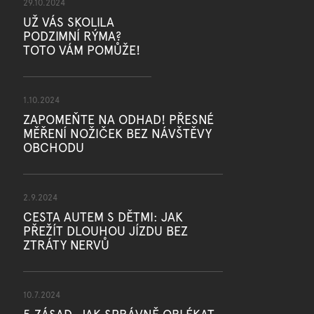
29.10.2024
UŽ VÁS SKOLILA
PODZIMNÍ RÝMA?
TOTO VÁM POMŮŽE!
1.10.2024
ZAPOMEŇTE NA ODHAD! PŘESNÉ
MĚŘENÍ NOŽIČEK BEZ NÁVŠTĚVY
OBCHODU
2.9.2024
CESTA AUTEM S DĚTMI: JAK
PŘEŽÍT DLOUHOU JÍZDU BEZ
ZTRÁTY NERVŮ
10.7.2024