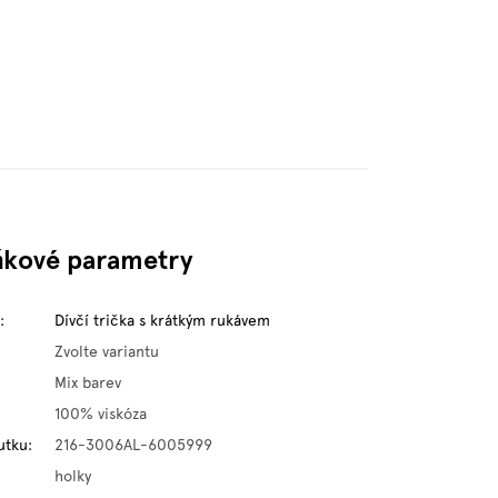
ňkové parametry
:
Dívčí trička s krátkým rukávem
Zvolte variantu
Mix barev
100% viskóza
utku
:
216-3006AL-6005999
holky