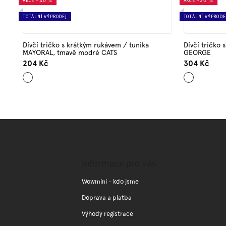
AKCE
–40 %
AKCE
–20 %
TOTÁLNÍ VÝPRODEJ
TOTÁLNÍ VÝPRODE
Dívčí tričko s krátkým rukávem / tunika
Dívčí tričko 
MAYORAL, tmavě modré CATS
GEORGE
204 Kč
304 Kč
Tmavě
Bílá
modrá
Z
á
p
a
Informace pro vás
t
í
Wowmini - kdo jsme
Doprava a platba
Výhody registrace