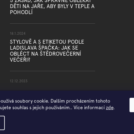
5 ZÁSAD, JAK SPRÁVNĚ OBLÉKAT
DĚTI NA JAŘE, ABY BYLY V TEPLE A
POHODLÍ
18.1.2024
STYLOVĚ A S ETIKETOU PODLE
LADISLAVA ŠPAČKA: JAK SE
OBLÉCT NA ŠTĚDROVEČERNÍ
VEČEŘI?
12.12.2023
oužívá soubory cookie. Dalším procházením tohoto
jete souhlas s jejich používáním.. Více informací
zde
.
Copyright 2026
WOWMINI
. Všechna práva vyhrazena.
Vytvořil Shoptet