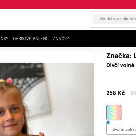
LŇKY
DÁRKOVÉ BALENÍ
ZNAČKY
 bez rukávů- barevné LOSAN
Značka:
Dívčí volné
–32 %
258 Kč
3
Měrn
cena: