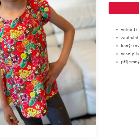
volné tr
zapínání
kanýrkov
veselý, 
příjemný