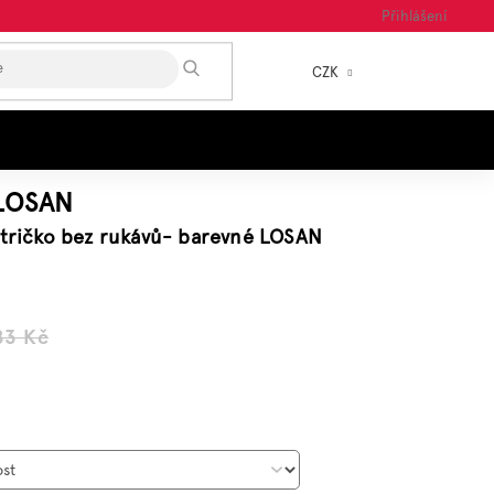
Přihlášení
HLEDAT
CZK
NÁKUP
KOŠÍK
LOSAN
 tričko bez rukávů- barevné LOSAN
83 Kč
á