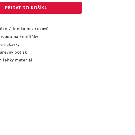
PŘIDAT DO KOŠÍKU
ičko / tunika bez rukávů
 vzadu na knoflíčky
é rukávky
barevný potisk
, lehký materiál