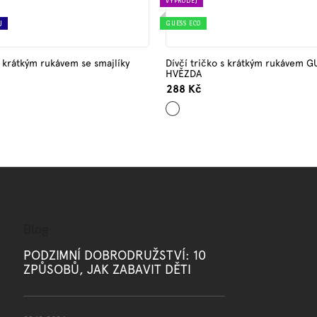
VÝPRODEJ
J
GUESS ECO
s krátkým rukávem se smajlíky
Dívčí tričko s krátkým rukávem GU
HVĚZDA
288 Kč
Bílá
Blog
PODZIMNÍ DOBRODRUŽSTVÍ: 10
ZPŮSOBŮ, JAK ZABAVIT DĚTI