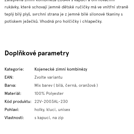
rukávky, které schovají jemné dětské ručičky
má ve vnitřní straně
teplý bílý plyš, svrchní strana je z jemné bílé silonové tkaniny s
potiskem ježečků. Vhodná pro holčičky i chlapečky.
Doplňkové parametry
Kategorie
:
Kojenecké zimní kombinézy
EAN
:
Zvolte variantu
Barva
:
Mix barev ( bílá, černá, oranžová )
Materiál
:
100% Polyester
Kód produktu
:
22V-2003AL-230
Pohlaví
:
holky, kluci, unisex
Vlastnosti
:
s kapucí, na zip