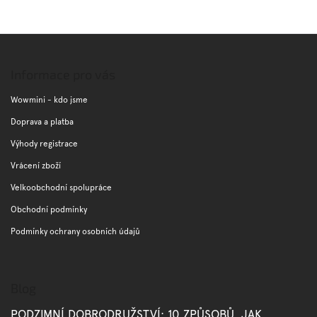
Z
á
p
Informace pro vás
a
t
Wowmini - kdo jsme
í
Doprava a platba
Výhody registrace
Vrácení zboží
Velkoobchodní spolupráce
Obchodní podmínky
Podmínky ochrany osobních údajů
Blog
PODZIMNÍ DOBRODRUŽSTVÍ: 10 ZPŮSOBŮ, JAK