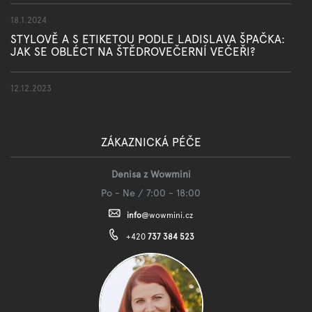
18.1.2024
STYLOVĚ A S ETIKETOU PODLE LADISLAVA ŠPAČKA:
JAK SE OBLÉCT NA ŠTĚDROVEČERNÍ VEČEŘI?
12.12.2023
ZÁKAZNICKÁ PÉČE
Denisa z Wowmini
Po - Ne / 7:00 - 18:00
info
@
wowmini.cz
+420
737 384 523