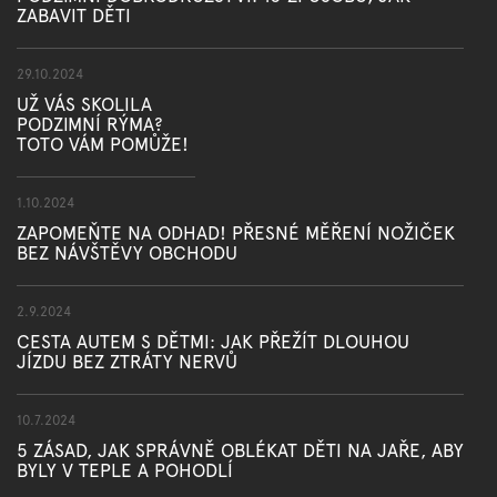
ZABAVIT DĚTI
29.10.2024
UŽ VÁS SKOLILA
PODZIMNÍ RÝMA?
TOTO VÁM POMŮŽE!
1.10.2024
ZAPOMEŇTE NA ODHAD! PŘESNÉ MĚŘENÍ NOŽIČEK
BEZ NÁVŠTĚVY OBCHODU
2.9.2024
CESTA AUTEM S DĚTMI: JAK PŘEŽÍT DLOUHOU
JÍZDU BEZ ZTRÁTY NERVŮ
10.7.2024
5 ZÁSAD, JAK SPRÁVNĚ OBLÉKAT DĚTI NA JAŘE, ABY
BYLY V TEPLE A POHODLÍ