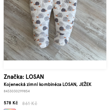
Značky
Měna
(CZK)
Přihlášení
Značka:
LOSAN
Kojenecká zimní kombinéza LOSAN, JEŽEK
8433030299854
–32 %
578 Kč
861 Kč
Měrná
cena: