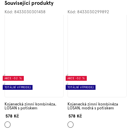
Související produkty
Kód:
8433030301458
Kód:
8433030299892
AKCE
–32 %
AKCE
–32 %
TOTÁLNÍ VÝPRODEJ
TOTÁLNÍ VÝPRODEJ
Kojenecká zimní kombinéza,
Kojenecká zimní kombinéza
LOSAN s potiskem
LOSAN, modrá s potiskem
578 Kč
578 Kč
Růžová
Modrá