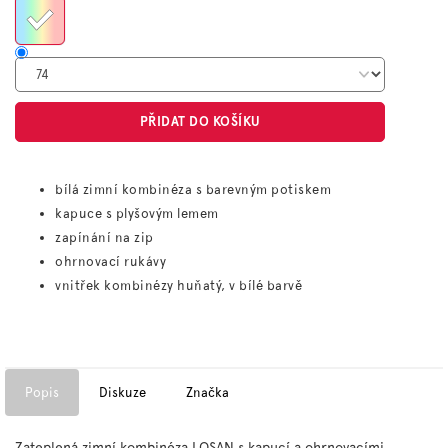
PŘIDAT DO KOŠÍKU
bílá zimní kombinéza s barevným potiskem
kapuce s plyšovým lemem
zapínání na zip
ohrnovací rukávy
vnitřek kombinézy huňatý, v bílé barvě
Popis
Diskuze
Značka
Zateplená zimní kombinéza LOSAN s kapucí a ohrnovacími