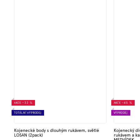
AKCE
–32 %
AKCE
–45 %
TOTÁLNÍ VÝPRODEJ
VÝPRODEJ
Kojenecké body s dlouhým rukávem, světlé
Kojenecký dí
LOSAN (2pack)
rukávem a k
MEDVÍDEK