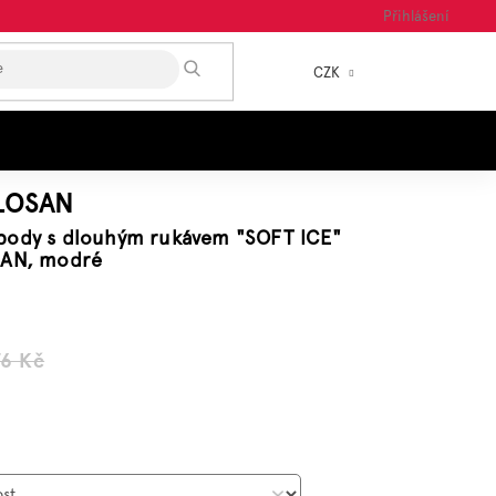
Přihlášení
HLEDAT
CZK
NÁKUP
KOŠÍK
é
LOSAN
body s dlouhým rukávem "SOFT ICE"
SAN, modré
76 Kč
á