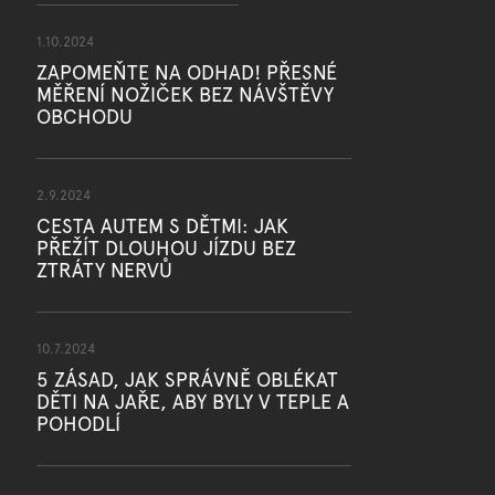
1.10.2024
ZAPOMEŇTE NA ODHAD! PŘESNÉ
MĚŘENÍ NOŽIČEK BEZ NÁVŠTĚVY
OBCHODU
2.9.2024
CESTA AUTEM S DĚTMI: JAK
PŘEŽÍT DLOUHOU JÍZDU BEZ
ZTRÁTY NERVŮ
10.7.2024
5 ZÁSAD, JAK SPRÁVNĚ OBLÉKAT
DĚTI NA JAŘE, ABY BYLY V TEPLE A
POHODLÍ