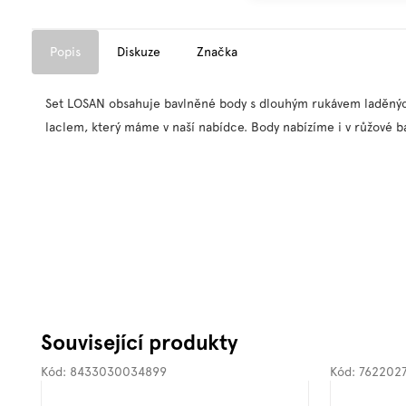
Popis
Diskuze
Značka
Set LOSAN obsahuje
bavlněné body s dlouhým rukávem laděných
laclem, který máme v naší nabídce. Body nabízíme i v růžové b
Související produkty
Kód:
8433030034899
Kód:
762202