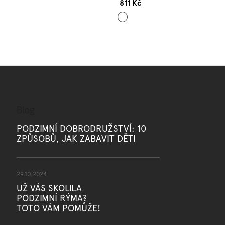
811 Kč
Mix
barev
Blog
PODZIMNÍ DOBRODRUŽSTVÍ: 10
ZPŮSOBŮ, JAK ZABAVIT DĚTI
29.10.2024
UŽ VÁS SKOLILA
PODZIMNÍ RÝMA?
TOTO VÁM POMŮŽE!