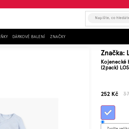
LŇKY
DÁRKOVÉ BALENÍ
ZNAČKY
ávem
Kojenecké body s dlouhým rukávem "SOFT ICE" (2pack) LOSAN, modr
Značka:
Kojenecké 
(2pack) LO
–32 %
252 Kč
3
Měrn
cena: