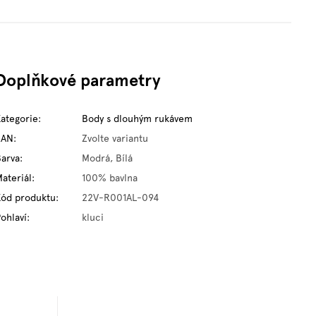
Doplňkové parametry
Kategorie
:
Body s dlouhým rukávem
EAN
:
Zvolte variantu
Barva
:
Modrá, Bílá
ateriál
:
100% bavlna
Kód produktu
:
22V-R001AL-094
ohlaví
:
kluci