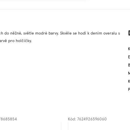
 do něžné, světle modré barvy. Skvěle se hodí k denim overalu s
arvě pro holčičky.
M
P
78685854
Kód:
7624926596060