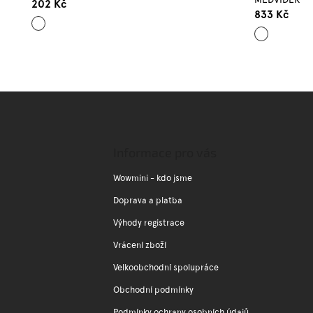
202 Kč
833 Kč
Lososová
Mix
barev
Z
á
p
a
Informace pro vás
t
í
Wowmini - kdo jsme
Doprava a platba
Výhody registrace
Vrácení zboží
Velkoobchodní spolupráce
Obchodní podmínky
Podmínky ochrany osobních údajů