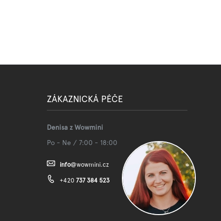
ZÁKAZNICKÁ PÉČE
Denisa z Wowmini
Po - Ne / 7:00 - 18:00
info
@
wowmini.cz
+420
737 384 523