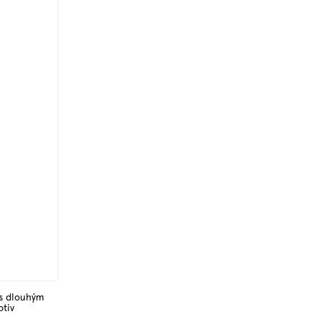
 s dlouhým
otiv