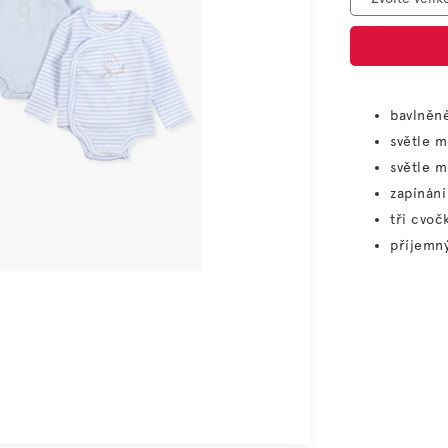
bavlněn
světle 
světle 
zapínání
tři cvoč
příjemný