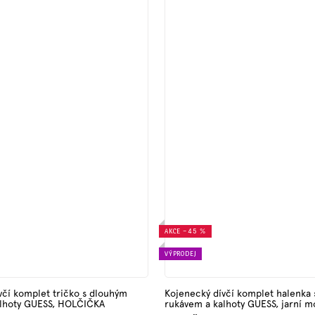
AKCE
–45 %
VÝPRODEJ
včí komplet tričko s dlouhým
Kojenecký dívčí komplet halenka
alhoty GUESS, HOLČIČKA
rukávem a kalhoty GUESS, jarní m