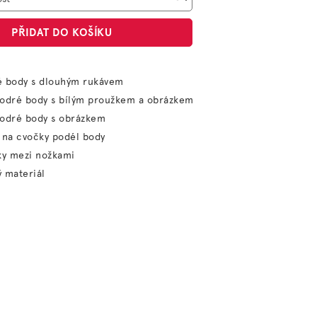
PŘIDAT DO KOŠÍKU
é body s dlouhým rukávem
modré body s bílým proužkem a obrázkem
modré body s obrázkem
 na cvočky podél body
ky mezi nožkami
 materiál