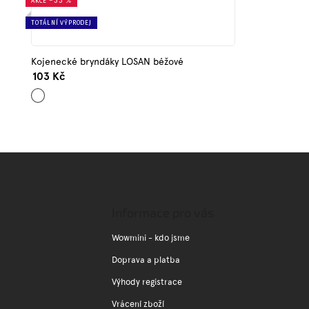
AKCE
–33 %
TOTÁLNÍ VÝPRODEJ
Kojenecké bryndáky LOSAN béžové
103 Kč
Béžová
Z
á
p
a
Informace pro vás
t
í
Wowmini - kdo jsme
Doprava a platba
Výhody registrace
Vrácení zboží