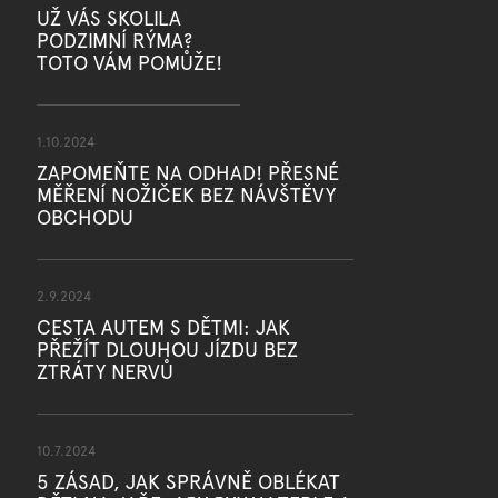
UŽ VÁS SKOLILA
PODZIMNÍ RÝMA?
TOTO VÁM POMŮŽE!
1.10.2024
ZAPOMEŇTE NA ODHAD! PŘESNÉ
MĚŘENÍ NOŽIČEK BEZ NÁVŠTĚVY
OBCHODU
2.9.2024
CESTA AUTEM S DĚTMI: JAK
PŘEŽÍT DLOUHOU JÍZDU BEZ
ZTRÁTY NERVŮ
10.7.2024
5 ZÁSAD, JAK SPRÁVNĚ OBLÉKAT