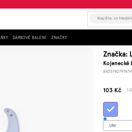
LŇKY
DÁRKOVÉ BALENÍ
ZNAČKY
Značka:
Kojenecké
843374279767
–33 %
103 Kč
1
Měrn
cena: