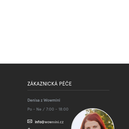
ZÁKAZNICKÁ PÉČE
Denisa z Wowmini
Po - Ne / 7:00 - 18:00
info
@
wowmini.cz