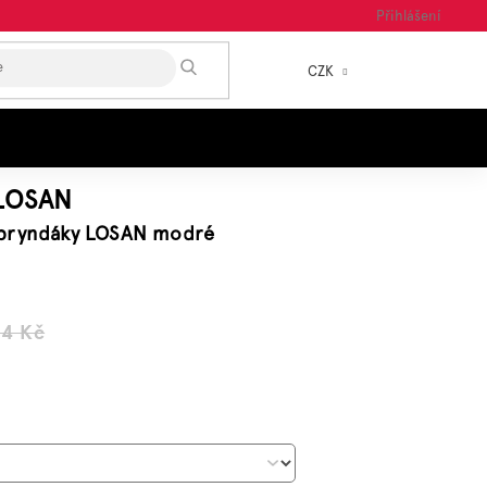
Přihlášení
HLEDAT
CZK
NÁKUP
KOŠÍK
LOSAN
 bryndáky LOSAN modré
9
54 Kč
á