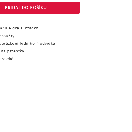
PŘIDAT DO KOŠÍKU
ahuje dva slintáčky
proužky
 obrázkem ledního medvídka
 na patentky
astické