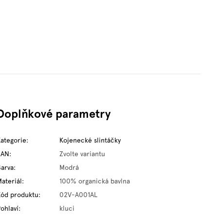
Doplňkové parametry
Kategorie
:
Kojenecké slintáčky
EAN
:
Zvolte variantu
Barva
:
Modrá
ateriál
:
100% organická bavlna
Kód produktu
:
02V-A001AL
ohlaví
:
kluci