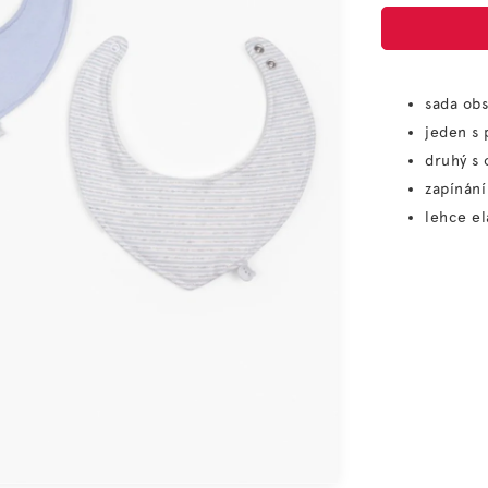
sada obs
jeden s 
druhý s
zapínání
lehce el