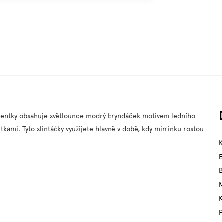
tentky obsahuje světlounce modrý bryndáček motivem ledního
tkami. Tyto slintáčky využijete hlavně v době, kdy miminku rostou
M
P