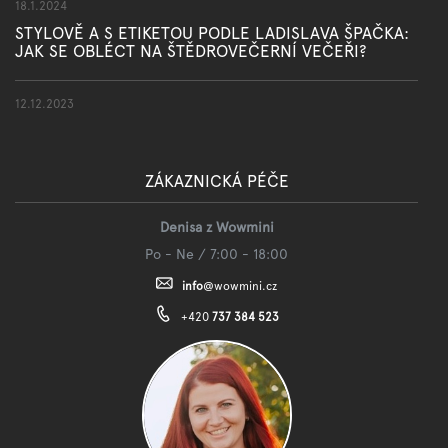
18.1.2024
STYLOVĚ A S ETIKETOU PODLE LADISLAVA ŠPAČKA:
JAK SE OBLÉCT NA ŠTĚDROVEČERNÍ VEČEŘI?
12.12.2023
ZÁKAZNICKÁ PÉČE
Denisa z Wowmini
Po - Ne / 7:00 - 18:00
info
@
wowmini.cz
+420
737 384 523