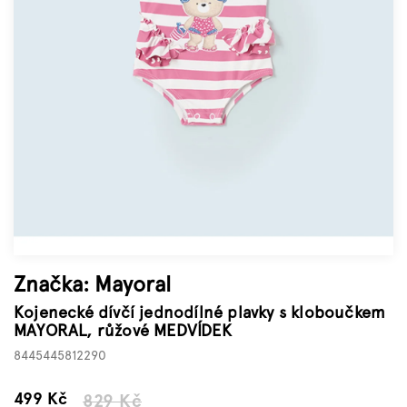
Značky
Měna
(CZK)
Přihlášení
Značka:
Mayoral
Kojenecké dívčí jednodílné plavky s kloboučkem
MAYORAL, růžové MEDVÍDEK
8445445812290
–39 %
499 Kč
829 Kč
Měrná