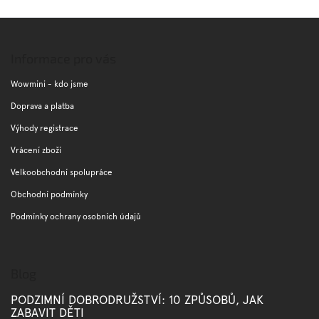
Z
á
p
Informace pro vás
a
t
Wowmini - kdo jsme
í
Doprava a platba
Výhody registrace
Vrácení zboží
Velkoobchodní spolupráce
Obchodní podmínky
Podmínky ochrany osobních údajů
Blog
PODZIMNÍ DOBRODRUŽSTVÍ: 10 ZPŮSOBŮ, JAK
ZABAVIT DĚTI