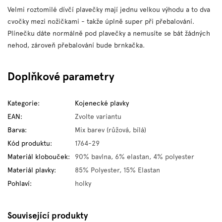
Velmi roztomilé dívčí plavečky mají jednu velkou výhodu a to dva
cvočky mezi nožičkami - takže úplně super při přebalování.
Plínečku dáte normálně pod plavečky a nemusíte se bát žádných
nehod, zároveň přebalování bude brnkačka.
Doplňkové parametry
Kategorie
:
Kojenecké plavky
EAN
:
Zvolte variantu
Barva
:
Mix barev (růžová, bílá)
Kód produktu
:
1764-29
Materiál klobouček
:
90% bavlna, 6% elastan, 4% polyester
Materiál plavky
:
85% Polyester, 15% Elastan
Pohlaví
:
holky
Související produkty