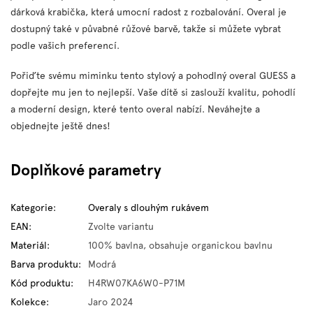
dárková krabička, která umocní radost z rozbalování. Overal je
dostupný také v půvabné růžové barvě, takže si můžete vybrat
podle vašich preferencí.
Pořiďte svému miminku tento stylový a pohodlný overal GUESS a
dopřejte mu jen to nejlepší. Vaše dítě si zaslouží kvalitu, pohodlí
a moderní design, které tento overal nabízí. Neváhejte a
objednejte ještě dnes!
Doplňkové parametry
Kategorie
:
Overaly s dlouhým rukávem
EAN
:
Zvolte variantu
Materiál
:
100% bavlna, obsahuje organickou bavlnu
Barva produktu
:
Modrá
Kód produktu
:
H4RW07KA6W0-P71M
Kolekce
:
Jaro 2024