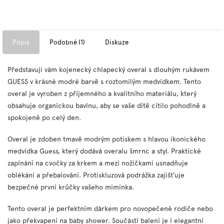
Popis
Podobné (1)
Diskuze
Představuji vám kojenecký chlapecký overal s dlouhým rukávem
GUESS v krásné modré barvě s roztomilým medvídkem. Tento
overal je vyroben z příjemného a kvalitního materiálu, který
obsahuje organickou bavlnu, aby se vaše dítě cítilo pohodlně a
spokojeně po celý den.
Overal je zdoben tmavě modrým potiskem s hlavou ikonického
medvídka Guess, který dodává overalu šmrnc a styl. Praktické
zapínání na cvočky za krkem a mezi nožičkami usnadňuje
oblékání a přebalování. Protiskluzová podrážka zajišťuje
bezpečné první krůčky vašeho miminka.
Tento overal je perfektním dárkem pro novopečené rodiče nebo
jako překvapení na baby shower. Součástí balení je i elegantní