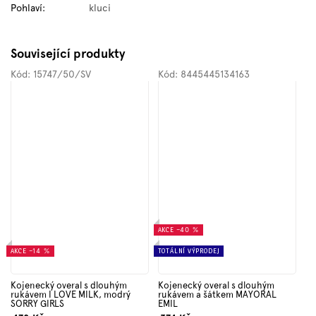
Pohlaví
:
kluci
Související produkty
Kód:
15747/50/SV
Kód:
8445445134163
AKCE
–40 %
AKCE
–14 %
TOTÁLNÍ VÝPRODEJ
Kojenecký overal s dlouhým
Kojenecký overal s dlouhým
rukávem I LOVE MILK, modrý
rukávem a šátkem MAYORAL
SORRY GIRLS
EMIL