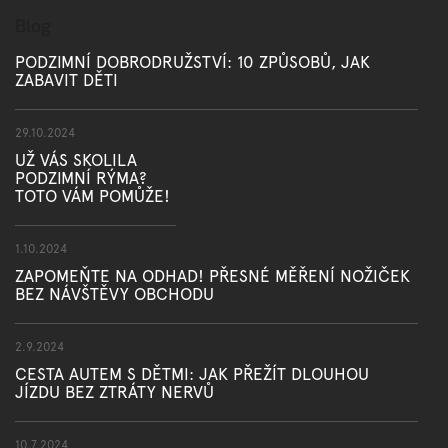
Blog
PODZIMNÍ DOBRODRUŽSTVÍ: 10 ZPŮSOBŮ, JAK
ZABAVIT DĚTI
29.10.2024
UŽ VÁS SKOLILA
PODZIMNÍ RÝMA?
TOTO VÁM POMŮŽE!
1.10.2024
ZAPOMEŇTE NA ODHAD! PŘESNÉ MĚŘENÍ NOŽIČEK
BEZ NÁVŠTĚVY OBCHODU
2.9.2024
CESTA AUTEM S DĚTMI: JAK PŘEŽÍT DLOUHOU
JÍZDU BEZ ZTRÁTY NERVŮ
10.7.2024