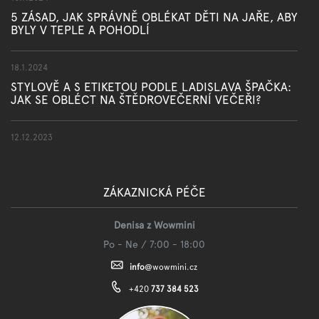
5 ZÁSAD, JAK SPRÁVNĚ OBLÉKAT DĚTI NA JAŘE, ABY
BYLY V TEPLE A POHODLÍ
18.1.2024
STYLOVĚ A S ETIKETOU PODLE LADISLAVA ŠPAČKA:
JAK SE OBLÉCT NA ŠTĚDROVEČERNÍ VEČEŘI?
12.12.2023
ZÁKAZNICKÁ PÉČE
Denisa z Wowmini
Po - Ne / 7:00 - 18:00
info
@
wowmini.cz
+420
737 384 523