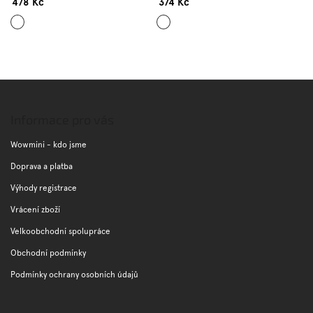
478 Kč
374 Kč
Světle
Mix
modrá
barev
Z
á
p
Informace pro vás
a
t
Wowmini - kdo jsme
í
Doprava a platba
Výhody registrace
Vrácení zboží
Velkoobchodní spolupráce
Obchodní podmínky
Podmínky ochrany osobních údajů