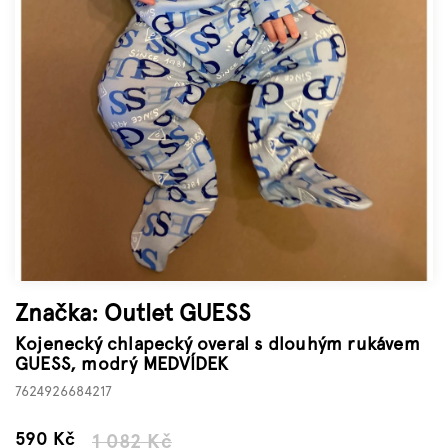
Značky
Měna
(CZK)
Přihlášení
Značka:
Outlet GUESS
Kojenecký chlapecký overal s dlouhým rukávem
GUESS, modrý MEDVÍDEK
7624926684217
–45 %
590 Kč
1 082 Kč
Měrná