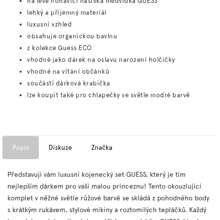
na levé nohavici nášivka medvídka GUESS
lehký a příjemný materiál
luxusní vzhled
obsahuje organickou bavlnu
z kolekce Guess ECO
vhodné jako dárek na oslavu narození holčičky
vhodné na vítání občánků
součástí dárková krabička
lze koupit také pro chlapečky ve světle modré barvě
Popis
Diskuze
Značka
Představuji vám luxusní kojenecký set GUESS, který je tím
nejlepším dárkem pro vaši malou princeznu! Tento okouzlující
komplet v něžné světle růžové barvě se skládá z pohodného body
s krátkým rukávem, stylové mikiny a roztomilých tepláčků. Každý