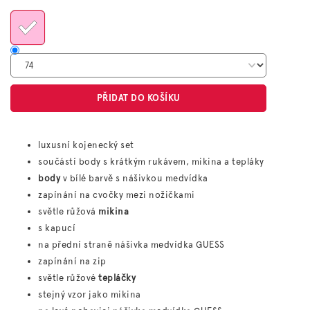
cena:
PŘIDAT DO KOŠÍKU
luxusní kojenecký set
součástí body s krátkým rukávem, mikina a tepláky
body
v bílé barvě s nášivkou medvídka
zapínání na cvočky mezi nožičkami
světle růžová
mikina
s kapucí
na přední straně nášivka medvídka GUESS
zapínání na zip
světle růžové
tepláčky
stejný vzor jako mikina