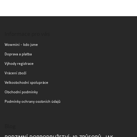
Z
á
p
Informace pro vás
a
t
Wowmini - kdo jsme
í
Doprava a platba
Výhody registrace
Vrácení zboží
Velkoobchodní spolupráce
Obchodní podmínky
Podmínky ochrany osobních údajů
Blog