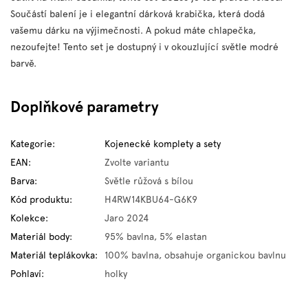
Součástí balení je i elegantní dárková krabička, která dodá
vašemu dárku na výjimečnosti. A pokud máte chlapečka,
nezoufejte! Tento set je dostupný i v okouzlující světle modré
barvě.
Doplňkové parametry
Kategorie
:
Kojenecké komplety a sety
EAN
:
Zvolte variantu
Barva
:
Světle růžová s bílou
Kód produktu
:
H4RW14KBU64-G6K9
Kolekce
:
Jaro 2024
Materiál body
:
95% bavlna, 5% elastan
Materiál teplákovka
:
100% bavlna, obsahuje organickou bavlnu
Pohlaví
:
holky