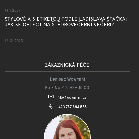
18.1.2024
STYLOVĚ A S ETIKETOU PODLE LADISLAVA ŠPAČKA:
JAK SE OBLÉCT NA ŠTĚDROVEČERNÍ VEČEŘI?
12.12.2023
ZÁKAZNICKÁ PÉČE
Denisa z Wowmini
Po - Ne / 7:00 - 18:00
info
@
wowmini.cz
+420
737 384 523