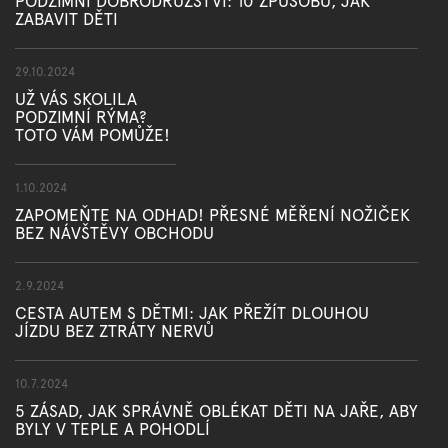
PODZIMNÍ DOBRODRUŽSTVÍ: 10 ZPŮSOBŮ, JAK
ZABAVIT DĚTI
29.10.2024
UŽ VÁS SKOLILA
PODZIMNÍ RÝMA?
TOTO VÁM POMŮŽE!
1.10.2024
ZAPOMEŇTE NA ODHAD! PŘESNÉ MĚŘENÍ NOŽIČEK
BEZ NÁVŠTĚVY OBCHODU
2.9.2024
CESTA AUTEM S DĚTMI: JAK PŘEŽÍT DLOUHOU
JÍZDU BEZ ZTRÁTY NERVŮ
10.7.2024
5 ZÁSAD, JAK SPRÁVNĚ OBLÉKAT DĚTI NA JAŘE, ABY
BYLY V TEPLE A POHODLÍ