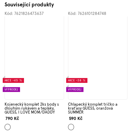
Související produkty
Kód:
7621826473637
Kód:
7626101284748
AKCE
–45 %
AKCE
–38 %
VÝPRODEJ
VÝPRODEJ
Kojenecký komplet 2ks body s
Chlapecký komplet tričko a
dlouhým rukávem a tepláky,
kraťasy GUESS, oranžová
GUESS, I LOVE MOM/DADDY
SUMMER
790 Kč
590 Kč
Mix
Oranžová
barev