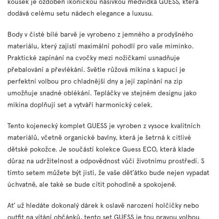
kousek je ozdoben ikonickou nášivkou medvídka GUESS, která
dodává celému setu nádech elegance a luxusu.
Body v čisté bílé barvě je vyrobeno z jemného a prodyšného
materiálu, který zajistí maximální pohodlí pro vaše miminko.
Praktické zapínání na cvočky mezi nožičkami usnadňuje
přebalování a převlékání. Světle růžová mikina s kapucí je
perfektní volbou pro chladnější dny a její zapínání na zip
umožňuje snadné oblékání. Tepláčky ve stejném designu jako
mikina doplňují set a vytváří harmonický celek.
Tento kojenecký komplet GUESS je vyroben z vysoce kvalitních
materiálů, včetně organické bavlny, která je šetrná k citlivé
dětské pokožce. Je součástí kolekce Guess ECO, která klade
důraz na udržitelnost a odpovědnost vůči životnímu prostředí. S
tímto setem můžete být jisti, že vaše děťátko bude nejen vypadat
úchvatně, ale také se bude cítit pohodlně a spokojeně.
Ať už hledáte dokonalý dárek k oslavě narození holčičky nebo
outfit na vítání občánků, tento set GUESS je tou pravou volbou.