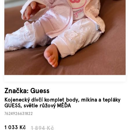
Značky
Měna
(CZK)
Přihlášení
Značka:
Guess
Kojenecký dívčí komplet body, mikina a tepláky
GUESS, světle růžový MÉĎA
7624926631822
–45 %
1 033 Kč
1 894 Kč
Měrná