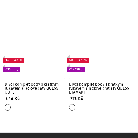
AKCE
–45 %
AKCE
–45 %
VÝPRODEJ
VÝPRODEJ
Dívčí komplet body s krátkým
Dívčí komplet body s krátkým
rukávem a laclové šaty GUESS
rukávem a laclové kraťasy GUESS
CUTE
DIAMANT
846 Kč
776 Kč
Mix
Mix
barev
barev
Z