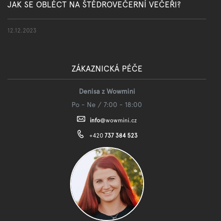
JAK SE OBLÉCT NA ŠTĚDROVEČERNÍ VEČEŘI?
12.12.2023
ZÁKAZNICKÁ PÉČE
Denisa z Wowmini
Po - Ne / 7:00 - 18:00
info
@
wowmini.cz
+420
737 384 523