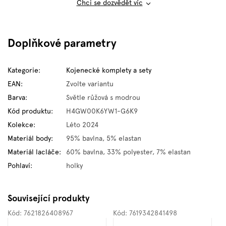
Chci se dozvědět víc
Doplňkové parametry
Kategorie
:
Kojenecké komplety a sety
EAN
:
Zvolte variantu
Barva
:
Světle růžová s modrou
Kód produktu
:
H4GW00K6YW1-G6K9
Kolekce
:
Léto 2024
Materiál body
:
95% bavlna, 5% elastan
Materiál lacláče
:
60% bavlna, 33% polyester, 7% elastan
Pohlaví
:
holky
Související produkty
Kód:
7621826408967
Kód:
7619342841498