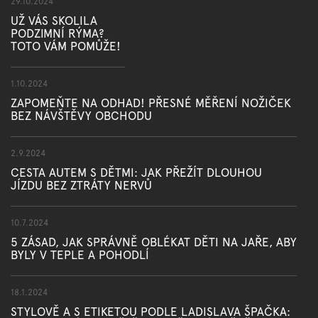
29.10.2024
UŽ VÁS SKOLILA
PODZIMNÍ RÝMA?
TOTO VÁM POMŮŽE!
1.10.2024
ZAPOMEŇTE NA ODHAD! PŘESNÉ MĚŘENÍ NOŽIČEK
BEZ NÁVŠTĚVY OBCHODU
2.9.2024
CESTA AUTEM S DĚTMI: JAK PŘEŽÍT DLOUHOU
JÍZDU BEZ ZTRÁTY NERVŮ
10.7.2024
5 ZÁSAD, JAK SPRÁVNĚ OBLÉKAT DĚTI NA JAŘE, ABY
BYLY V TEPLE A POHODLÍ
18.1.2024
STYLOVĚ A S ETIKETOU PODLE LADISLAVA ŠPAČKA: