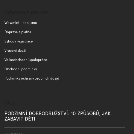
á
p
Informace pro vás
a
t
Wowmini - kdo jsme
í
Doprava a platba
Výhody registrace
Vrácení zboží
Velkoobchodní spolupráce
Obchodní podmínky
Podmínky ochrany osobních údajů
Blog
PODZIMNÍ DOBRODRUŽSTVÍ: 10 ZPŮSOBŮ, JAK
ZABAVIT DĚTI