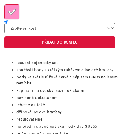
cena:
PŘIDAT DO KOŠÍKU
luxusní kojenecký set
součástí body s krátkým rukávem a laclové kraťasy
body
ve světle růžové barvě s nápisem Guess na levém
ramínku
zapínání na cvočky mezi nožičkami
bavlněné s elastanem
lehce elastické
džínové laclové
kraťasy
regulovatelné
na přední straně nášivka medvídka GUESS
boční zapínání na knoflíky