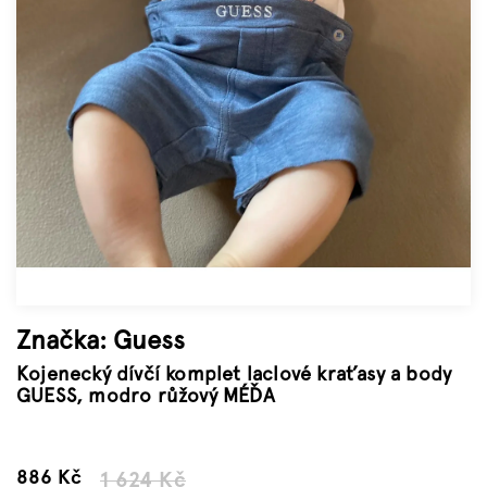
Značky
Měna
(CZK)
Přihlášení
Značka:
Guess
Kojenecký dívčí komplet laclové kraťasy a body
GUESS, modro růžový MÉĎA
–45 %
886 Kč
1 624 Kč
Měrná