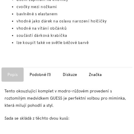
cvočky mezi nožkami
bavlněné s elastanem
vhodné jako dárek na oslavu narození holčičky
vhodné na vítání občánků
součástí dárková krabička
lze koupit také ve světle béžové barvě
Popis
Podobné (1)
Diskuze
Značka
Tento okouzlující komplet v modro-růžovém provedení s
roztomilým medvídkem GUESS je perfektní volbou pro miminka,
která milují pohodlí a styl.
Sada se skládá z těchto dvou kusů: