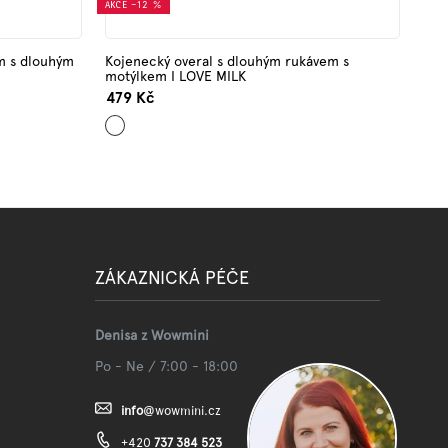
AKCE
–12 %
em s dlouhým
Kojenecký overal s dlouhým rukávem s
motýlkem I LOVE MILK
479 Kč
Šedá
ZÁKAZNICKÁ PÉČE
Denisa z Wowmini
Po - Ne / 7:00 - 18:00
info
@
wowmini.cz
+420
737 384 523