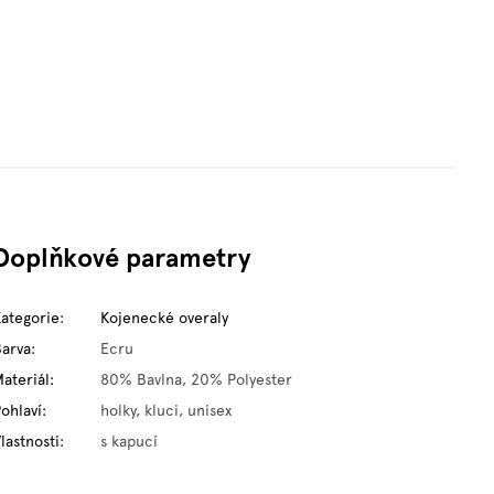
Doplňkové parametry
Kategorie
:
Kojenecké overaly
Barva
:
Ecru
ateriál
:
80% Bavlna, 20% Polyester
ohlaví
:
holky, kluci, unisex
lastnosti
:
s kapucí