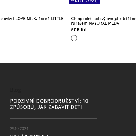
TOTÁLNÍ VÝPRODEJ
akovky I LOVE MILK, černé LITTLE
Chlapecký laclový overal s tričk
rukávem MAYORAL MÉĎA
505 Kč
Mix
barev
Blog
PODZIMNÍ DOBRODRUŽSTVÍ: 10
ZPŮSOBŮ, JAK ZABAVIT DĚTI
29.10.2024