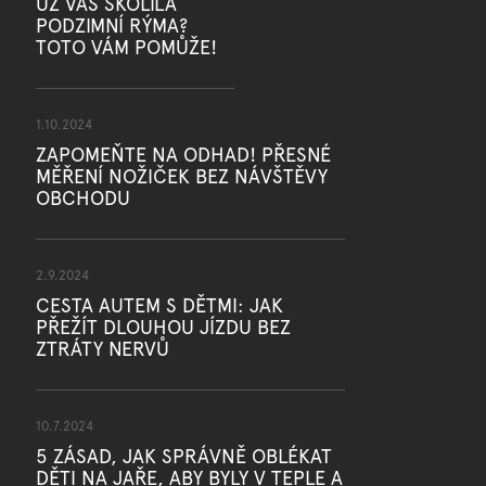
UŽ VÁS SKOLILA
PODZIMNÍ RÝMA?
TOTO VÁM POMŮŽE!
1.10.2024
ZAPOMEŇTE NA ODHAD! PŘESNÉ
MĚŘENÍ NOŽIČEK BEZ NÁVŠTĚVY
OBCHODU
2.9.2024
CESTA AUTEM S DĚTMI: JAK
PŘEŽÍT DLOUHOU JÍZDU BEZ
ZTRÁTY NERVŮ
10.7.2024
5 ZÁSAD, JAK SPRÁVNĚ OBLÉKAT
DĚTI NA JAŘE, ABY BYLY V TEPLE A