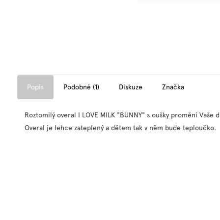
Popis
Podobné (1)
Diskuze
Značka
Roztomilý overal I LOVE MILK "BUNNY" s oušky promění Vaše dí
Overal je lehce zateplený a dětem tak v něm bude teploučko.