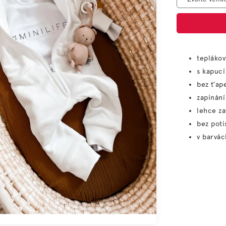
teplákov
s kapucí
bez ťap
zapínání
lehce za
bez poti
v barvác