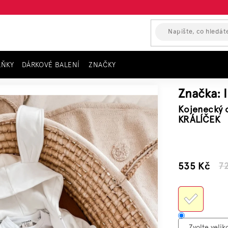
LŇKY
DÁRKOVÉ BALENÍ
ZNAČKY
s dlouhým rukávem I LOVE MILK, ecru KRÁLÍČEK
Značka:
Kojenecký 
KRÁLÍČEK
–25 %
535 Kč
7
Měrn
cena: