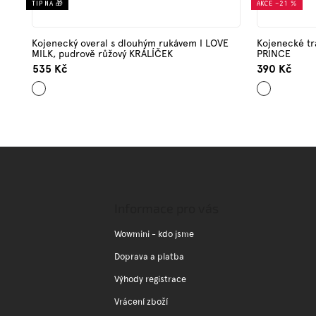
TIP NA 🎁
AKCE
–21 %
Kojenecký overal s dlouhým rukávem I LOVE
Kojenecké tr
MILK, pudrově růžový KRÁLÍČEK
PRINCE
535 Kč
390 Kč
Starorůžová
Černá
Z
á
p
a
Informace pro vás
t
í
Wowmini - kdo jsme
Doprava a platba
Výhody registrace
Vrácení zboží