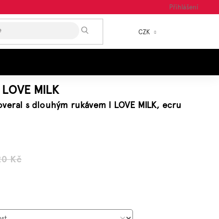
Přihlášení
HLEDAT
CZK
NÁKUP
KOŠÍK
I LOVE MILK
overal s dlouhým rukávem I LOVE MILK, ecru
20 Kč
á