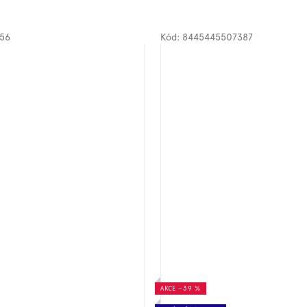
56
Kód:
8445445507387
AKCE
–39 %