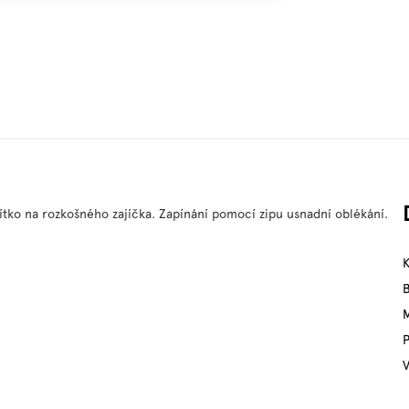
tko na rozkošného zajíčka. Zapínání pomocí zipu usnadní oblékání.
M
P
V