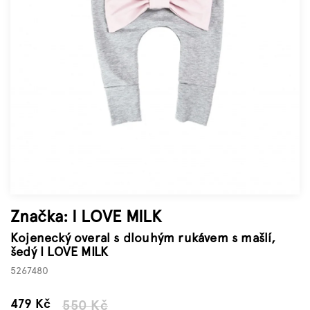
Značky
Měna
(CZK)
Přihlášení
Značka:
I LOVE MILK
Kojenecký overal s dlouhým rukávem s mašlí,
šedý I LOVE MILK
5267480
–12 %
479 Kč
550 Kč
Měrná