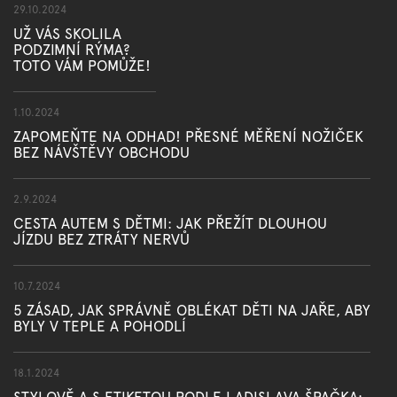
29.10.2024
UŽ VÁS SKOLILA
PODZIMNÍ RÝMA?
TOTO VÁM POMŮŽE!
1.10.2024
ZAPOMEŇTE NA ODHAD! PŘESNÉ MĚŘENÍ NOŽIČEK
BEZ NÁVŠTĚVY OBCHODU
2.9.2024
CESTA AUTEM S DĚTMI: JAK PŘEŽÍT DLOUHOU
JÍZDU BEZ ZTRÁTY NERVŮ
10.7.2024
5 ZÁSAD, JAK SPRÁVNĚ OBLÉKAT DĚTI NA JAŘE, ABY
BYLY V TEPLE A POHODLÍ
18.1.2024
STYLOVĚ A S ETIKETOU PODLE LADISLAVA ŠPAČKA: