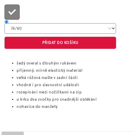
cena:
PŘIDAT DO KOŠÍKU
šedý overal s dlouhým rukávem
příjemný, mírně elastický materiál
velká růžová mašle v zadní části
vhodné i pro slavnostní události
rozepínání mezi nožičkami na zip
u krku dva cvočky pro snadnější oblékání
nohavice do manžety