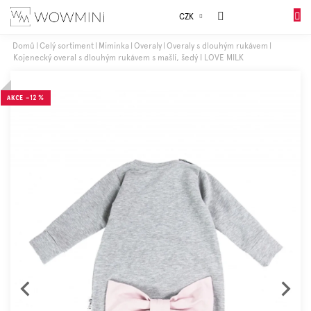
Přejít
Sales
CZK
na
NÁKUP
obsah
KOŠÍK
Domů
Celý sortiment
Miminka
Overaly
Overaly s dlouhým rukávem
Kojenecký overal s dlouhým rukávem s mašlí, šedý I LOVE MILK
Dívky
AKCE
–12 %
Chlapci
Celý
sortiment
Obuv
Doplňky
Dárkové
balení