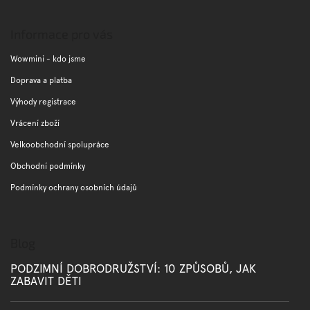
Z
á
p
Informace pro vás
a
t
Wowmini - kdo jsme
í
Doprava a platba
Výhody registrace
Vrácení zboží
Velkoobchodní spolupráce
Obchodní podmínky
Podmínky ochrany osobních údajů
Blog
PODZIMNÍ DOBRODRUŽSTVÍ: 10 ZPŮSOBŮ, JAK
ZABAVIT DĚTI