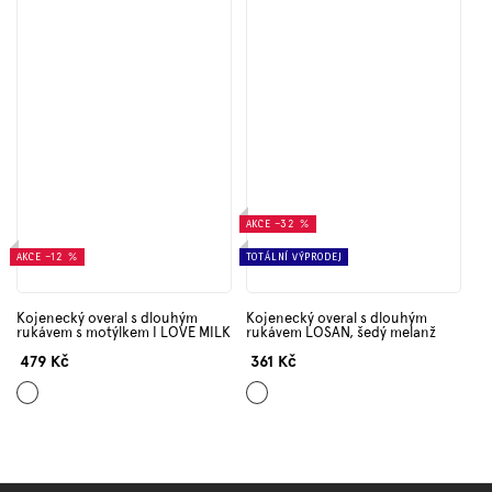
AKCE
–32 %
AKCE
–12 %
TOTÁLNÍ VÝPRODEJ
Kojenecký overal s dlouhým
Kojenecký overal s dlouhým
rukávem s motýlkem I LOVE MILK
rukávem LOSAN, šedý melanž
479 Kč
361 Kč
Šedá
Mix
barev