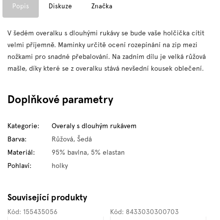
Popis
Diskuze
Značka
V šedém overalku s dlouhými rukávy se bude vaše holčička cítit
velmi příjemně. Maminky určitě ocení rozepínání na zip mezi
nožkami pro snadné přebalování. Na zadním dílu je velká růžová
mašle, díky které se z overalku stává nevšední kousek oblečení.
Doplňkové parametry
Kategorie
:
Overaly s dlouhým rukávem
Barva
:
Růžová, Šedá
Materiál
:
95% bavlna, 5% elastan
Pohlaví
:
holky
Související produkty
Kód:
155435056
Kód:
8433030300703