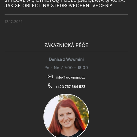
JAK SE OBLÉCT NA ŠTĚDROVEČERNÍ VEČEŘI?
12.12.2023
ZÁKAZNICKÁ PÉČE
Denisa z Wowmini
Po - Ne / 7:00 - 18:00
info
@
wowmini.cz
+420
737 384 523