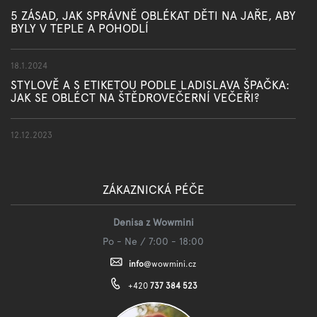
5 ZÁSAD, JAK SPRÁVNĚ OBLÉKAT DĚTI NA JAŘE, ABY
BYLY V TEPLE A POHODLÍ
18.1.2024
STYLOVĚ A S ETIKETOU PODLE LADISLAVA ŠPAČKA:
JAK SE OBLÉCT NA ŠTĚDROVEČERNÍ VEČEŘI?
12.12.2023
ZÁKAZNICKÁ PÉČE
Denisa z Wowmini
Po - Ne / 7:00 - 18:00
info
@
wowmini.cz
+420
737 384 523