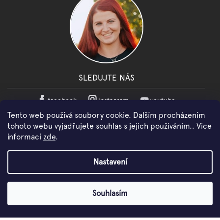
SLEDUJTE NÁS
facebook
instagram
youtube
Tento web používá soubory cookie. Dalším procházením
tohoto webu vyjadřujete souhlas s jejich používáním.. Více
Copyright 2026
WOWMINI
. Všechna práva vyhrazena.
informací
zde
.
Nastavení
Shoptet
Souhlasím