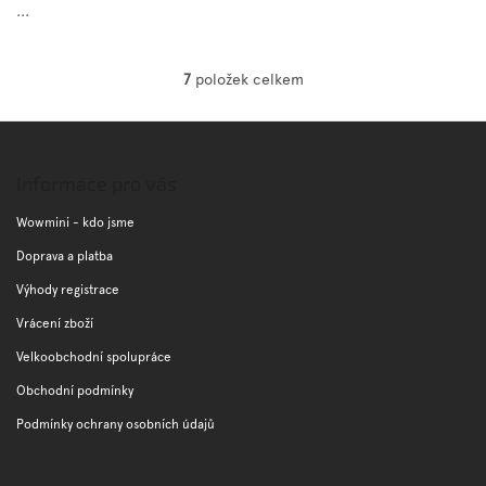
...
7
položek celkem
O
v
l
Z
á
á
d
p
Informace pro vás
a
a
c
t
Wowmini - kdo jsme
í
í
p
Doprava a platba
r
Výhody registrace
v
k
Vrácení zboží
y
v
Velkoobchodní spolupráce
ý
Obchodní podmínky
p
i
Podmínky ochrany osobních údajů
s
u