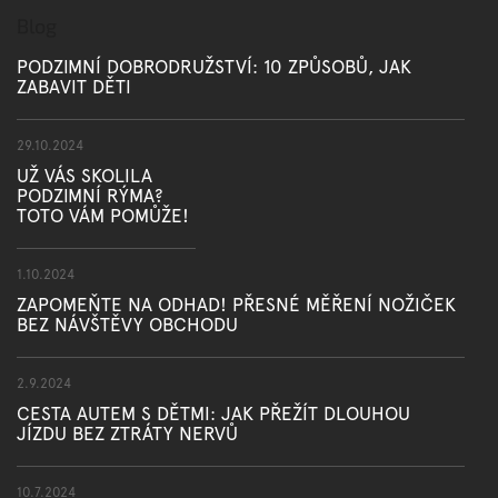
Blog
PODZIMNÍ DOBRODRUŽSTVÍ: 10 ZPŮSOBŮ, JAK
ZABAVIT DĚTI
29.10.2024
UŽ VÁS SKOLILA
PODZIMNÍ RÝMA?
TOTO VÁM POMŮŽE!
1.10.2024
ZAPOMEŇTE NA ODHAD! PŘESNÉ MĚŘENÍ NOŽIČEK
BEZ NÁVŠTĚVY OBCHODU
2.9.2024
CESTA AUTEM S DĚTMI: JAK PŘEŽÍT DLOUHOU
JÍZDU BEZ ZTRÁTY NERVŮ
10.7.2024