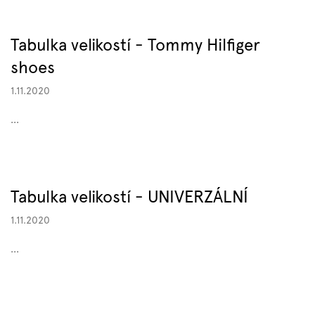
Značky
Tabulka velikostí - Tommy Hilfiger
Měna
shoes
(CZK)
1.11.2020
Přihlášení
...
Tabulka velikostí - UNIVERZÁLNÍ
1.11.2020
...