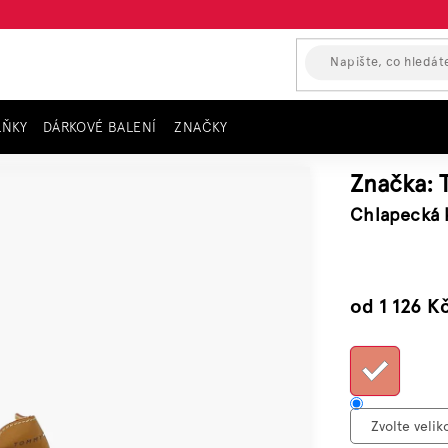
LŇKY
DÁRKOVÉ BALENÍ
ZNAČKY
MY HILFIGHER
Značka:
Chlapecká 
–49 %
od
1 126 K