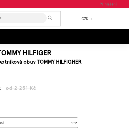
Přihlášení
HLEDAT
CZK
NÁKUP
KOŠÍK
TOMMY HILFIGER
kotníková obuv TOMMY HILFIGHER
č
od 2 251 Kč
Měrná
cena: