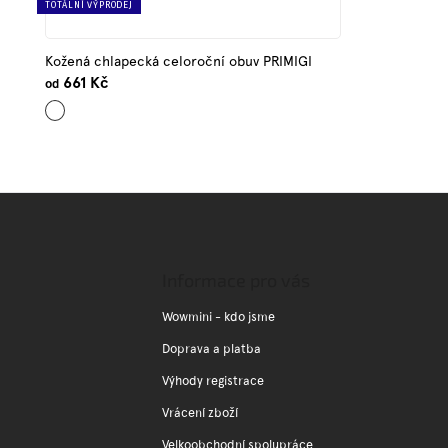
TOTÁLNÍ VÝPRODEJ
Kožená chlapecká celoroční obuv PRIMIGI
661 Kč
od
Hořčicová
Z
á
p
a
Informace pro vás
t
í
Wowmini - kdo jsme
Doprava a platba
Výhody registrace
Vrácení zboží
Velkoobchodní spolupráce