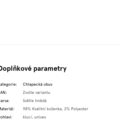
Doplňkové parametry
Kategorie
:
Chlapecká obuv
EAN
:
Zvolte variantu
Barva
:
Světle hnědá
ateriál
:
98% Kvalitní koženka, 2% Polyester
ohlaví
:
kluci, unisex