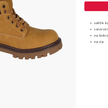
světlé k
celoroč
na šněro
na zip