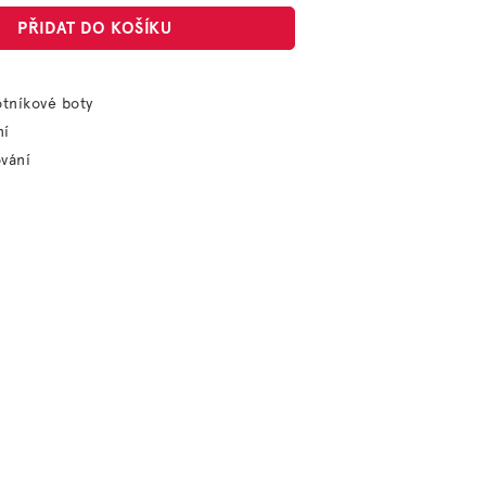
PŘIDAT DO KOŠÍKU
otníkové boty
ní
vání