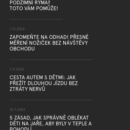
PODZIMNÍ RÝMA?
TOTO VÁM POMŮŽE!
1.10.2024
ZAPOMEŇTE NA ODHAD! PŘESNÉ
MĚŘENÍ NOŽIČEK BEZ NÁVŠTĚVY
OBCHODU
2.9.2024
CESTA AUTEM S DĚTMI: JAK
PŘEŽÍT DLOUHOU JÍZDU BEZ
ZTRÁTY NERVŮ
10.7.2024
5 ZÁSAD, JAK SPRÁVNĚ OBLÉKAT
DĚTI NA JAŘE, ABY BYLY V TEPLE A
POHODLÍ