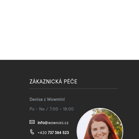
ZÁKAZNICKÁ PÉČE
Denisa z Wowmini
Po - Ne / 7:00 - 18:00
info
@
wowmini.cz
+420
737 384 523