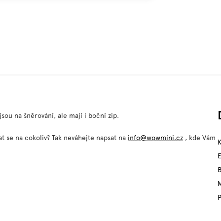
ou na šněrování, ale mají i boční zip.
t se na cokoliv? Tak neváhejte napsat na
info@wowmini.cz
, kde Vám
M
P