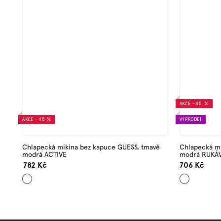
AKCE
–45 %
AKCE
–45 %
VÝPRODEJ
Chlapecká mikina bez kapuce GUESS, tmavě
Chlapecká mi
modrá ACTIVE
modrá RUKÁ
782 Kč
706 Kč
Tmavě
Tmavě
modrá
modrá