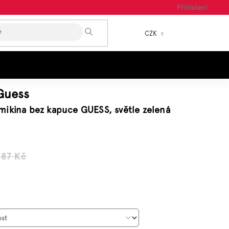
Přihlášení
HLEDAT
CZK
NÁKUP
KOŠÍK
Guess
mikina bez kapuce GUESS, světle zelená
487 Kč