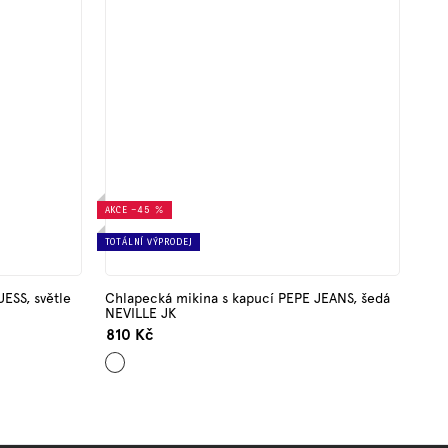
AKCE
–45 %
TOTÁLNÍ VÝPRODEJ
UESS, světle
Chlapecká mikina s kapucí PEPE JEANS, šedá
NEVILLE JK
810 Kč
Šedá