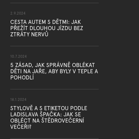
2.9.2024
CESTA AUTEM S DĚTMI: JAK
PŘEŽÍT DLOUHOU JÍZDU BEZ
ZTRÁTY NERVŮ
10.7.2024
5 ZÁSAD, JAK SPRÁVNĚ OBLÉKAT
DĚTI NA JAŘE, ABY BYLY V TEPLE A
POHODLÍ
18.1.2024
STYLOVĚ A S ETIKETOU PODLE
LADISLAVA ŠPAČKA: JAK SE
OBLÉCT NA ŠTĚDROVEČERNÍ
VEČEŘI?