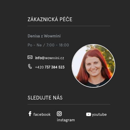
ZÁKAZNICKÁ PÉČE
Denisa z Wowmini
Po - Ne / 7:00 - 18:00
info
@
wowmini.cz
+420
737 384 523
SLEDUJTE NÁS
facebook
youtube
instagram