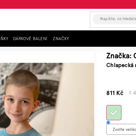
LŇKY
DÁRKOVÉ BALENÍ
ZNAČKY
ětle zelená
Značka:
Chlapecká 
–45 %
811 Kč
1 
Měrná
cena: