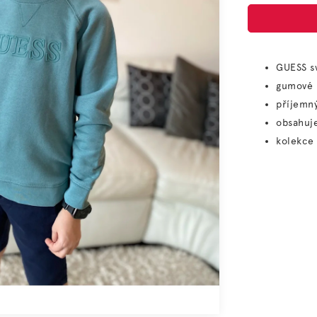
GUESS sv
gumové 
příjemný
obsahuj
kolekce