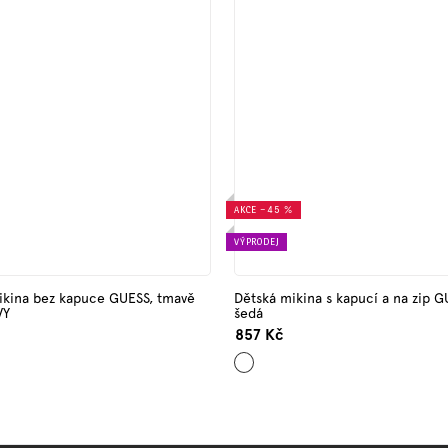
AKCE
–45 %
VÝPRODEJ
kina bez kapuce GUESS, tmavě
Dětská mikina s kapucí a na zip G
VY
šedá
857 Kč
Světle
šedá