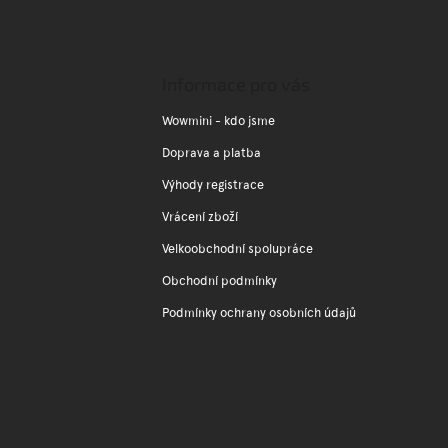
Z
á
p
a
Informace pro vás
t
í
Wowmini - kdo jsme
Doprava a platba
Výhody registrace
Vrácení zboží
Velkoobchodní spolupráce
Obchodní podmínky
Podmínky ochrany osobních údajů