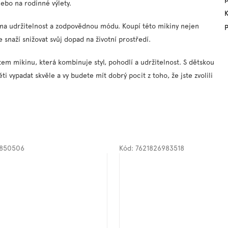
nebo na rodinné výlety.
 na udržitelnost a zodpovědnou módu. Koupí této mikiny nejen
P
snaží snižovat svůj dopad na životní prostředí.
tem mikinu, která kombinuje styl, pohodlí a udržitelnost. S dětskou
 vypadat skvěle a vy budete mít dobrý pocit z toho, že jste zvolili
2850506
Kód:
7621826983518