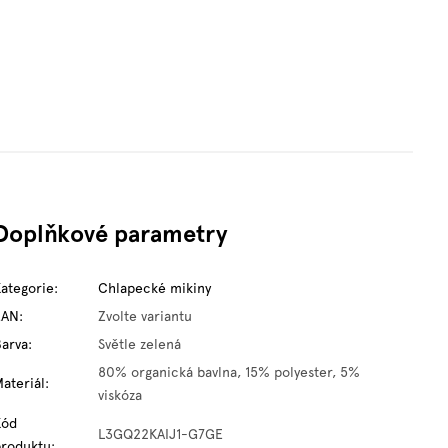
Doplňkové parametry
Kategorie
:
Chlapecké mikiny
EAN
:
Zvolte variantu
Barva
:
Světle zelená
80% organická bavlna, 15% polyester, 5%
ateriál
:
viskóza
Kód
L3GQ22KAIJ1-G7GE
produktu
: