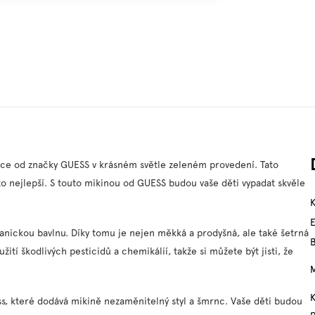
uce od značky GUESS v krásném světle zeleném provedení. Tato
í to nejlepší. S touto mikinou od GUESS budou vaše děti vypadat skvěle
anickou bavlnu. Díky tomu je nejen měkká a prodyšná, ale také šetrná
ití škodlivých pesticidů a chemikálií, takže si můžete být jisti, že
M
s, které dodává mikině nezaměnitelný styl a šmrnc. Vaše děti budou