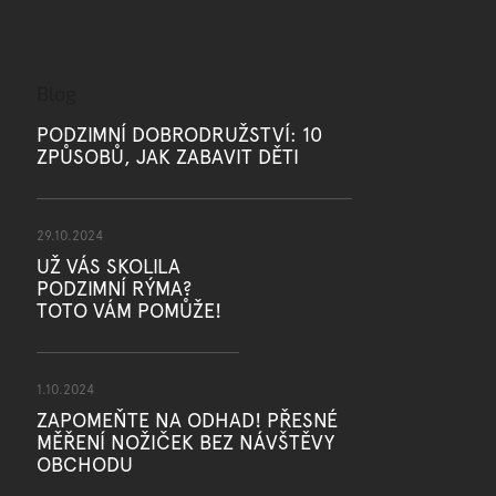
Blog
PODZIMNÍ DOBRODRUŽSTVÍ: 10
ZPŮSOBŮ, JAK ZABAVIT DĚTI
29.10.2024
UŽ VÁS SKOLILA
PODZIMNÍ RÝMA?
TOTO VÁM POMŮŽE!
1.10.2024
ZAPOMEŇTE NA ODHAD! PŘESNÉ
MĚŘENÍ NOŽIČEK BEZ NÁVŠTĚVY
OBCHODU