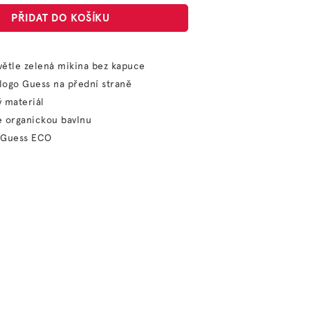
PŘIDAT DO KOŠÍKU
ětle zelená mikina bez kapuce
logo Guess na přední straně
 materiál
e organickou bavlnu
 Guess ECO