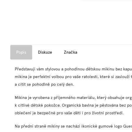
Popis
Diskuze
Značka
Představuji vám stylovou a pohodlnou dětskou mikinu bez kap
mikina je perfektní volbou pro vaše ratolesti, které si zaslouž
a cítit se pohodlně po celý den.
Mikina je vyrobena z příjemného materiálu, který obsahuje org
k citlivé dětské pokožce. Organická bavlna je pěstována bez použ
oblečení je bezpečné pro vaše děti i pro životní prostředí.
Na přední straně mikiny se nachází ikonické gumové logo Gues