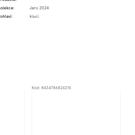
Kolekce
:
Jaro 2024
ohlaví
:
kluci
Kód:
8434786824215