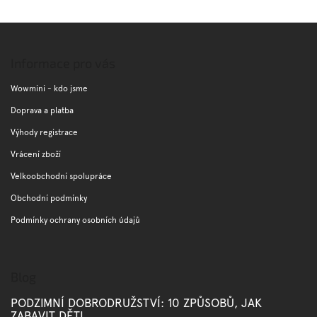
Z
á
p
Informace pro vás
a
t
Wowmini - kdo jsme
í
Doprava a platba
Výhody registrace
Vrácení zboží
Velkoobchodní spolupráce
Obchodní podmínky
Podmínky ochrany osobních údajů
Blog
PODZIMNÍ DOBRODRUŽSTVÍ: 10 ZPŮSOBŮ, JAK
ZABAVIT DĚTI