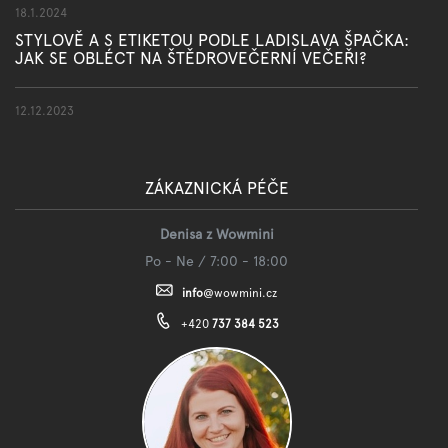
18.1.2024
STYLOVĚ A S ETIKETOU PODLE LADISLAVA ŠPAČKA:
JAK SE OBLÉCT NA ŠTĚDROVEČERNÍ VEČEŘI?
12.12.2023
ZÁKAZNICKÁ PÉČE
Denisa z Wowmini
Po - Ne / 7:00 - 18:00
info
@
wowmini.cz
+420
737 384 523