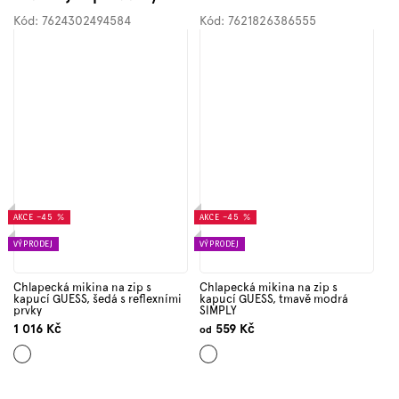
Kód:
7624302494584
Kód:
7621826386555
AKCE
–45 %
AKCE
–45 %
VÝPRODEJ
VÝPRODEJ
Chlapecká mikina na zip s
Chlapecká mikina na zip s
kapucí GUESS, šedá s reflexními
kapucí GUESS, tmavě modrá
prvky
SIMPLY
1 016 Kč
559 Kč
od
Šedá
Tmavě
modrá