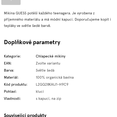
Mikina GUESS potěší každého teenagera. Je vyrobena z
příjemného materiálu a má módní kapuci. Doporučujeme kopit i
tepláky ve světle šedé barvě.
Doplňkové parametry
Kategorie
:
Chlapecké mikiny
EAN
:
Zvolte variantu
Barva
:
Světle šedá
Materiál
:
100% organická bavlna
Kód produktu
:
L2GQ28KAIJ1-H9C9
Pohlaví
:
kluci
Vlastnosti
:
s kapucí, na zip
Související produkty