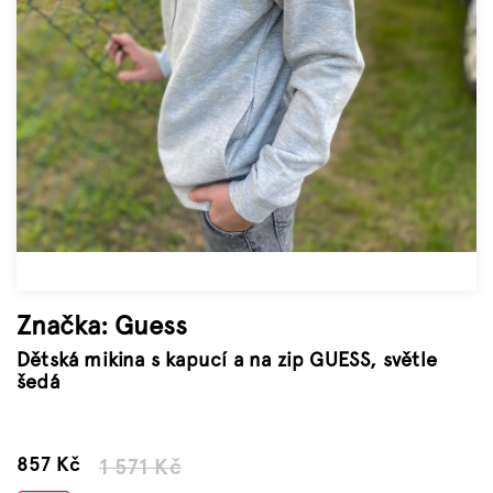
Značky
Měna
(CZK)
Přihlášení
Značka:
Guess
Dětská mikina s kapucí a na zip GUESS, světle
šedá
–45 %
857 Kč
1 571 Kč
Měrná
cena: