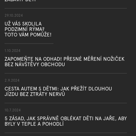
29.10.2024
UŽ VÁS SKOLILA
PODZIMNÍ RÝMA?
TOTO VÁM POMŮŽE!
1.10.2024
ZAPOMEŇTE NA ODHAD! PŘESNÉ MĚŘENÍ NOŽIČEK
BEZ NÁVŠTĚVY OBCHODU
2.9.2024
CESTA AUTEM S DĚTMI: JAK PŘEŽÍT DLOUHOU
JÍZDU BEZ ZTRÁTY NERVŮ
10.7.2024
5 ZÁSAD, JAK SPRÁVNĚ OBLÉKAT DĚTI NA JAŘE, ABY
BYLY V TEPLE A POHODLÍ