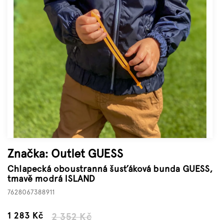
Značky
Měna
(CZK)
Přihlášení
Značka:
Outlet GUESS
Chlapecká oboustranná šusťáková bunda GUESS,
tmavě modrá ISLAND
7628067388911
–45 %
1 283 Kč
2 352 Kč
Měrná