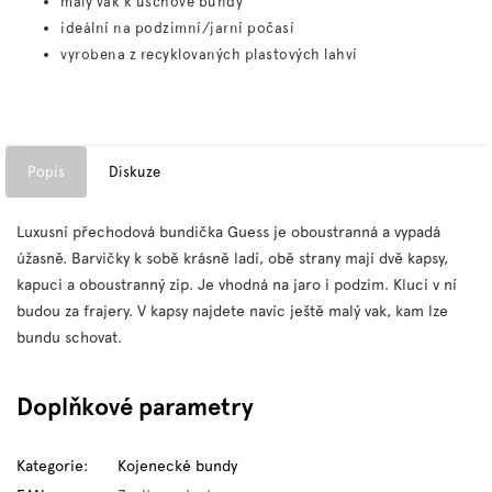
malý vak k úschově bundy
ideální na podzimní/jarní počasí
vyrobena z recyklovaných plastových lahví
Popis
Diskuze
Luxusní přechodová bundička Guess je oboustranná a vypadá
úžasně. Barvičky k sobě krásně ladí, obě strany mají dvě kapsy,
kapuci a oboustranný zip. Je vhodná na jaro i podzim. Kluci v ní
budou za frajery. V kapsy najdete navíc ještě malý vak, kam lze
bundu schovat.
Doplňkové parametry
Kategorie
:
Kojenecké bundy