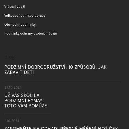
Vrácení zboží
Velkoobchodní spolupráce
Obchodní podmínky
Podmínky ochrany osobních údajů
Blog
PODZIMNÍ DOBRODRUŽSTVÍ: 10 ZPŮSOBŮ, JAK
ZABAVIT DĚTI
29.10.2024
UŽ VÁS SKOLILA
PODZIMNÍ RÝMA?
TOTO VÁM POMŮŽE!
1.10.2024
ZAPOMEŇTE NA ODHAD! PŘESNÉ MĚŘENÍ NOŽIČEK