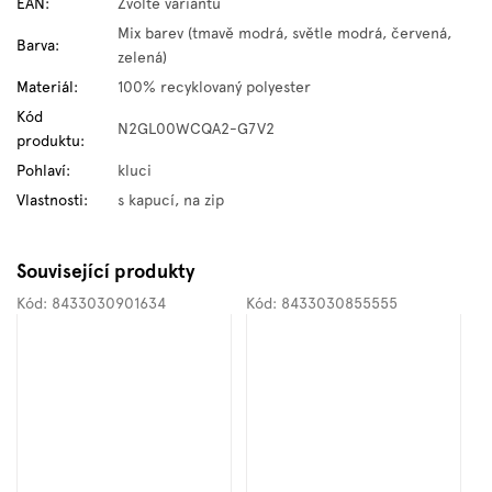
EAN
:
Zvolte variantu
Mix barev (tmavě modrá, světle modrá, červená,
Barva
:
zelená)
Materiál
:
100% recyklovaný polyester
Kód
N2GL00WCQA2-G7V2
produktu
:
Pohlaví
:
kluci
Vlastnosti
:
s kapucí, na zip
Související produkty
Kód:
8433030901634
Kód:
8433030855555