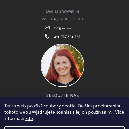
Denisa z Wowmini
Po - Ne / 7:00 - 18:00
info
@
wowmini.cz
+420
737 384 523
SLEDUJTE NÁS
Tento web používá soubory cookie. Dalším procházením
facebook
instagram
youtube
tohoto webu vyjadřujete souhlas s jejich používáním.. Více
informací
zde
.
Copyright 2026
WOWMINI
. Všechna práva vyhrazena.