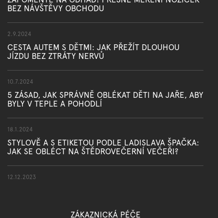
BEZ NÁVŠTĚVY OBCHODU
2.9.2024
CESTA AUTEM S DĚTMI: JAK PŘEŽÍT DLOUHOU
JÍZDU BEZ ZTRÁTY NERVŮ
10.7.2024
5 ZÁSAD, JAK SPRÁVNĚ OBLÉKAT DĚTI NA JAŘE, ABY
BYLY V TEPLE A POHODLÍ
18.1.2024
STYLOVĚ A S ETIKETOU PODLE LADISLAVA ŠPAČKA:
JAK SE OBLÉCT NA ŠTĚDROVEČERNÍ VEČEŘI?
12.12.2023
ZÁKAZNICKÁ PÉČE