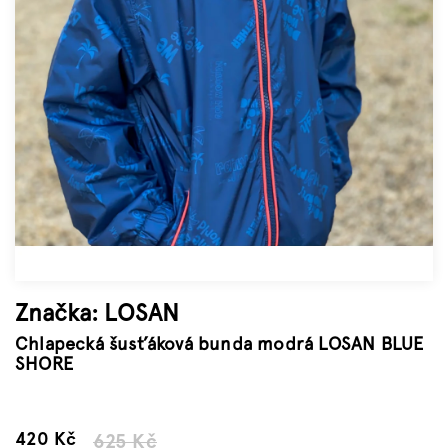
Značky
Měna
(CZK)
Přihlášení
Značka:
LOSAN
Chlapecká šusťáková bunda modrá LOSAN BLUE
SHORE
–32 %
420 Kč
625 Kč
Měrná