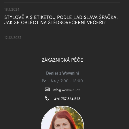
18.1.2024
STYLOVĚ A S ETIKETOU PODLE LADISLAVA ŠPAČKA:
JAK SE OBLÉCT NA ŠTĚDROVEČERNÍ VEČEŘI?
12.12.2023
ZÁKAZNICKÁ PÉČE
Denisa z Wowmini
Po - Ne / 7:00 - 18:00
info
@
wowmini.cz
+420
737 384 523