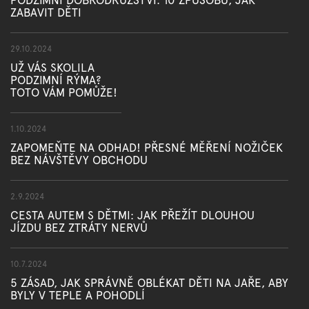
ZABAVIT DĚTI
29.10.2024
UŽ VÁS SKOLILA
PODZIMNÍ RÝMA?
TOTO VÁM POMŮŽE!
1.10.2024
ZAPOMEŇTE NA ODHAD! PŘESNÉ MĚŘENÍ NOŽIČEK
BEZ NÁVŠTĚVY OBCHODU
2.9.2024
CESTA AUTEM S DĚTMI: JAK PŘEŽÍT DLOUHOU
JÍZDU BEZ ZTRÁTY NERVŮ
10.7.2024
5 ZÁSAD, JAK SPRÁVNĚ OBLÉKAT DĚTI NA JAŘE, ABY
BYLY V TEPLE A POHODLÍ