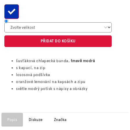
cena:
PŘIDAT DO KOŠÍKU
šusťáková chlapecká bunda,
tmavě modrá
s kapucí, na zip
lososová podšívka
oranžové lemování na kapsách a zipu
světle modrý potisk s nápisy a obrázky
Popis
Diskuze
Značka