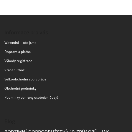
Z
á
p
Informace pro vás
a
t
Wowmini - kdo jsme
í
Doprava a platba
Výhody registrace
Vrácení zboží
Velkoobchodní spolupráce
Obchodní podmínky
Podmínky ochrany osobních údajů
Blog
PODZIMNÍ DOBRODRUŽSTVÍ: 10 ZPŮSOBŮ, JAK