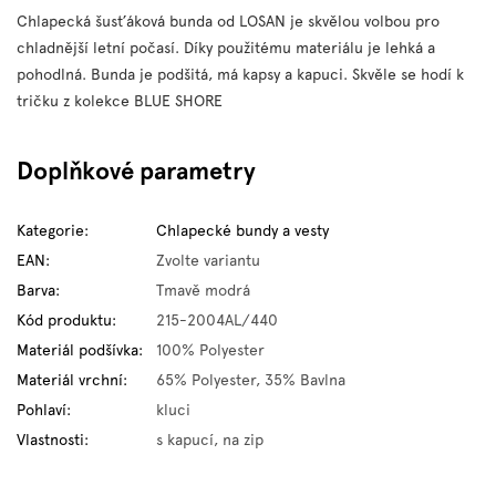
Chlapecká šusťáková bunda od LOSAN je skvělou volbou pro
chladnější letní počasí. Díky použitému materiálu je lehká a
pohodlná. Bunda je podšitá, má kapsy a kapuci. Skvěle se hodí k
tričku z kolekce BLUE SHORE
Doplňkové parametry
Kategorie
:
Chlapecké bundy a vesty
EAN
:
Zvolte variantu
Barva
:
Tmavě modrá
Kód produktu
:
215-2004AL/440
Materiál podšívka
:
100% Polyester
Materiál vrchní
:
65% Polyester, 35% Bavlna
Pohlaví
:
kluci
Vlastnosti
:
s kapucí, na zip