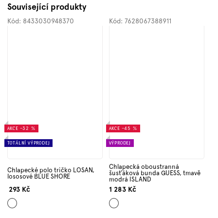
Související produkty
Kód:
8433030948370
Kód:
7628067388911
AKCE
–32 %
AKCE
–45 %
TOTÁLNÍ VÝPRODEJ
VÝPRODEJ
Chlapecká oboustranná
Chlapecké polo tričko LOSAN,
šusťáková bunda GUESS, tmavě
lososové BLUE SHORE
modrá ISLAND
293 Kč
1 283 Kč
Oranžová
Mix
barev