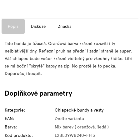
Popis
Diskuze
Značka
Tato bunda je úžasná. Oranžová barva krásně rozsvítí i ty
nejblátivější dny. Reflexní pruh na přední i zadní straně je super,
Váš chlapec bude večer krásně viditelný pro všechny řidiče. Líbí
se mi boční "skryté" kapsy na zip. No prostě je to pecka.
Doporučuji koupit.
Doplňkové parametry
Kategorie
:
Chlapecké bundy a vesty
EAN
:
Zvolte variantu
Barva
:
Mix barev ( oranžová, šedá )
Kód produktu
:
L2BL09WB240-FFI3