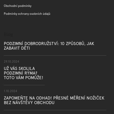
Obchodní podmínky
Podmínky ochrany osobních údajů
Blog
PODZIMNÍ DOBRODRUŽSTVÍ: 10 ZPŮSOBŮ, JAK
ZABAVIT DĚTI
29.10.2024
UŽ VÁS SKOLILA
PODZIMNÍ RÝMA?
TOTO VÁM POMŮŽE!
1.10.2024
ZAPOMEŇTE NA ODHAD! PŘESNÉ MĚŘENÍ NOŽIČEK
BEZ NÁVŠTĚVY OBCHODU