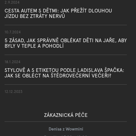
2.9.2024
CESTA AUTEM S DĚTMI: JAK PŘEŽÍT DLOUHOU
JÍZDU BEZ ZTRÁTY NERVŮ
10.7.2024
5 ZÁSAD, JAK SPRÁVNĚ OBLÉKAT DĚTI NA JAŘE, ABY
BYLY V TEPLE A POHODLÍ
18.1.2024
STYLOVĚ A S ETIKETOU PODLE LADISLAVA ŠPAČKA:
JAK SE OBLÉCT NA ŠTĚDROVEČERNÍ VEČEŘI?
12.12.2023
ZÁKAZNICKÁ PÉČE
Denisa z Wowmini