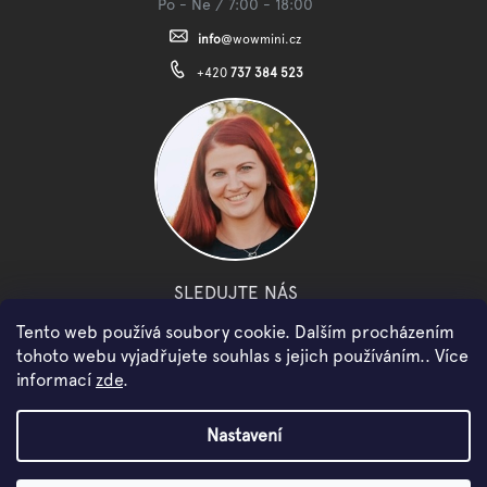
Po - Ne / 7:00 - 18:00
info
@
wowmini.cz
+420
737 384 523
SLEDUJTE NÁS
Tento web používá soubory cookie. Dalším procházením
facebook
instagram
youtube
tohoto webu vyjadřujete souhlas s jejich používáním.. Více
informací
zde
.
Copyright 2026
WOWMINI
. Všechna práva vyhrazena.
Nastavení
Vytvořil Shoptet