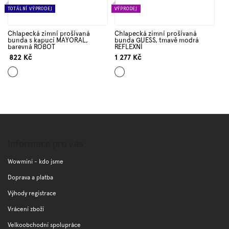
TOTÁLNÍ VÝPRODEJ
VÝPRODEJ
Chlapecká zimní prošívaná
Chlapecká zimní prošívaná
bunda s kapucí MAYORAL,
bunda GUESS, tmavě modrá
barevná ROBOT
REFLEXNÍ
822 Kč
1 277 Kč
Mix
Mix
barev
barev
Z
á
p
Informace pro vás
a
t
Wowmini - kdo jsme
í
Doprava a platba
Výhody registrace
Vrácení zboží
Velkoobchodní spolupráce