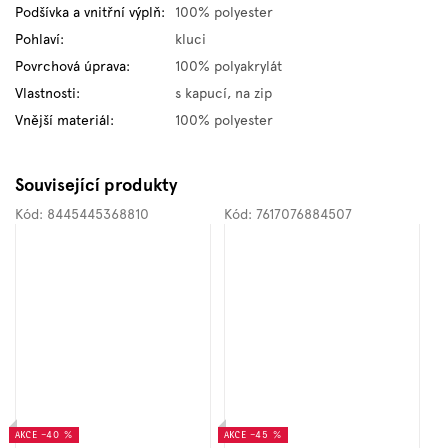
Podšívka a vnitřní výplň
:
100% polyester
Pohlaví
:
kluci
Povrchová úprava
:
100% polyakrylát
Vlastnosti
:
s kapucí, na zip
Vnější materiál
:
100% polyester
Související produkty
Kód:
8445445368810
Kód:
7617076884507
AKCE
–40 %
AKCE
–45 %