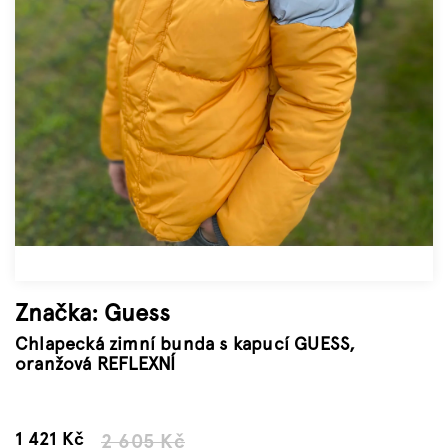
Značky
Měna
(CZK)
Přihlášení
Značka:
Guess
Chlapecká zimní bunda s kapucí GUESS,
oranžová REFLEXNÍ
–45 %
1 421 Kč
2 605 Kč
Měrná