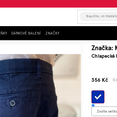
LŇKY
DÁRKOVÉ BALENÍ
ZNAČKY
asy MAYORAL, tmavě modré MARINO
Značka:
Chlapecké 
–39 %
356 Kč
5
Měrn
cena