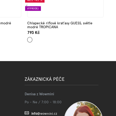
AKCE
–45 %
VÝPRODEJ
, modré
Chlapecké riflové kraťasy GUESS, světle
modré TROPICANA
793 Kč
Světle
modrá
ZÁKAZNICKÁ PÉČE
Denisa z Wowmini
Po - Ne / 7:00 - 18:00
info
@
wowmini.cz