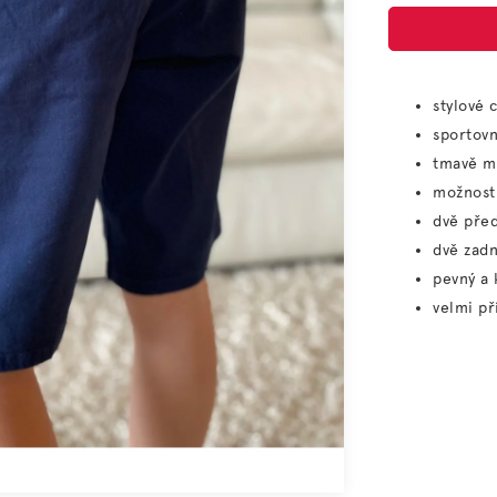
stylové 
sportovn
tmavě m
možnost 
dvě před
dvě zadn
pevný a 
velmi př