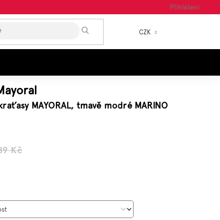
Přihlášení
HLEDAT
CZK
NÁKUP
KOŠÍK
Mayoral
kraťasy MAYORAL, tmavě modré MARINO
89 Kč
á
: