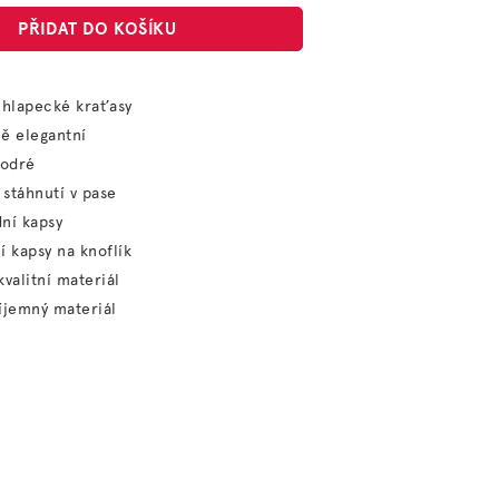
PŘIDAT DO KOŠÍKU
chlapecké kraťasy
ě elegantní
odré
stáhnutí v pase
ní kapsy
í kapsy na knoflík
kvalitní materiál
íjemný materiál