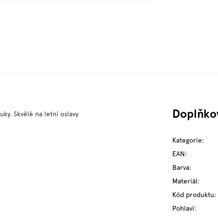
Doplňko
ky. Skvělé na letní oslavy
Kategorie
:
EAN
:
Barva
:
Materiál
:
Kód produktu
:
Pohlaví
: