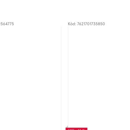
2564775
Kód:
7621701735850