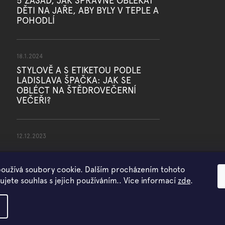
5 ZÁSAD, JAK SPRÁVNĚ OBLÉKAT
DĚTI NA JAŘE, ABY BYLY V TEPLE A
POHODLÍ
18.1.2024
STYLOVĚ A S ETIKETOU PODLE
LADISLAVA ŠPAČKA: JAK SE
OBLÉCT NA ŠTĚDROVEČERNÍ
VEČEŘI?
12.12.2023
oužívá soubory cookie. Dalším procházením tohoto
jete souhlas s jejich používáním.. Více informací
zde
.
Copyright 2026
WOWMINI
. Všechna práva vyhrazena.
Vytvořil Shoptet