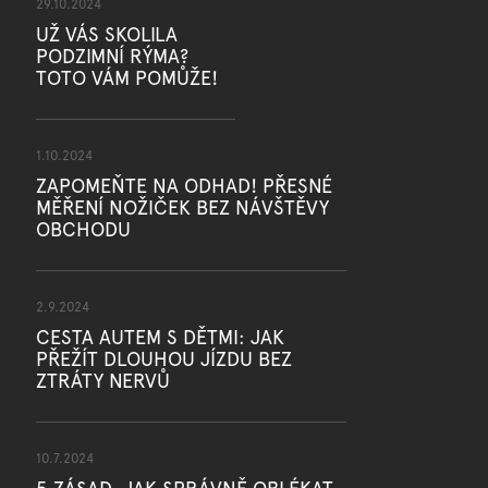
29.10.2024
UŽ VÁS SKOLILA
PODZIMNÍ RÝMA?
TOTO VÁM POMŮŽE!
1.10.2024
ZAPOMEŇTE NA ODHAD! PŘESNÉ
MĚŘENÍ NOŽIČEK BEZ NÁVŠTĚVY
OBCHODU
2.9.2024
CESTA AUTEM S DĚTMI: JAK
PŘEŽÍT DLOUHOU JÍZDU BEZ
ZTRÁTY NERVŮ
10.7.2024