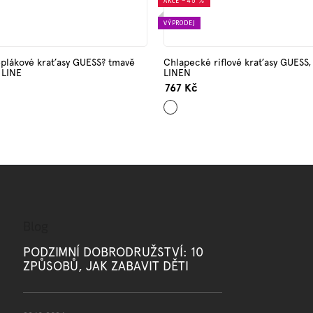
AKCE
–45 %
VÝPRODEJ
plákové kraťasy GUESS? tmavě
Chlapecké riflové kraťasy GUESS
LINE
LINEN
767 Kč
Modrá
Blog
PODZIMNÍ DOBRODRUŽSTVÍ: 10
ZPŮSOBŮ, JAK ZABAVIT DĚTI