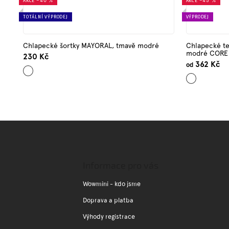
AKCE
–40 %
AKCE
–45 %
TOTÁLNÍ VÝPRODEJ
VÝPRODEJ
Chlapecké šortky MAYORAL, tmavě modré
Chlapecké te
modré CORE 
230 Kč
362 Kč
od
Tmavě
Tmavě
modrá
modrá
Z
á
p
a
Informace pro vás
t
í
Wowmini - kdo jsme
Doprava a platba
Výhody registrace