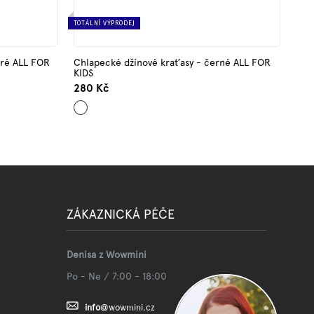
TOTÁLNÍ VÝPRODEJ
dré ALL FOR
Chlapecké džínové kraťasy - černé ALL FOR
KIDS
280 Kč
Černá
ZÁKAZNICKÁ PÉČE
Denisa z Wowmini
Po - Ne / 7:00 - 18:00
info
@
wowmini.cz