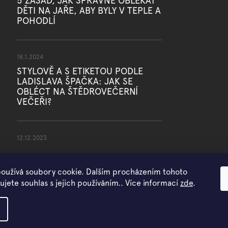
5 ZÁSAD, JAK SPRÁVNĚ OBLÉKAT
DĚTI NA JAŘE, ABY BYLY V TEPLE A
POHODLÍ
18.1.2024
STYLOVĚ A S ETIKETOU PODLE
LADISLAVA ŠPAČKA: JAK SE
OBLÉCT NA ŠTĚDROVEČERNÍ
VEČEŘI?
12.12.2023
oužívá soubory cookie. Dalším procházením tohoto
jete souhlas s jejich používáním.. Více informací
zde
.
Copyright 2026
WOWMINI
. Všechna práva vyhrazena.
Vytvořil Shoptet