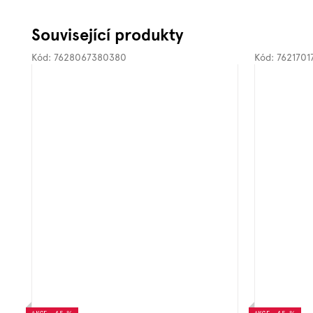
Související produkty
Kód:
7628067380380
Kód:
7621701