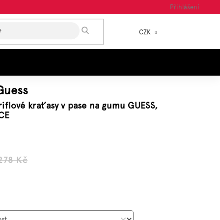
Přihlášení
HLEDAT
CZK
NÁKUP
KOŠÍK
Guess
riflové kraťasy v pase na gumu GUESS,
CE
278 Kč
á