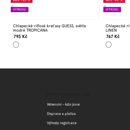
AKCE
–45 %
AKCE
–45 %
VÝPRODEJ
VÝPRODEJ
Chlapecké riflové kraťasy GUESS, světle
Chlapecké ri
modré TROPICANA
LINEN
793 Kč
767 Kč
Světle
Modrá
modrá
Z
á
p
a
Informace pro vás
t
í
Wowmini - kdo jsme
Doprava a platba
Výhody registrace