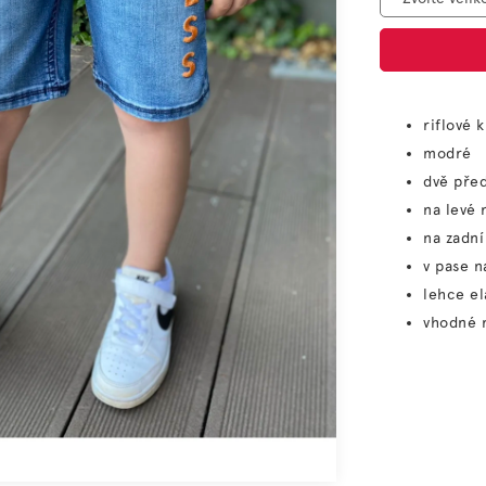
riflové 
modré
dvě před
na levé 
na zadní
v pase n
lehce el
vhodné 