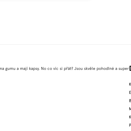
e na gumu a mají kapsy. No co víc si přát? Jsou skvěle pohodlné a super
M
P