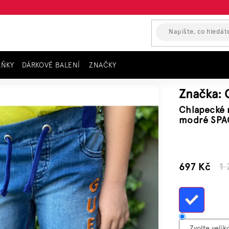
LŇKY
DÁRKOVÉ BALENÍ
ZNAČKY
vé kraťasy v pase na gumu GUESS, modré SPACE
Značka:
Chlapecké 
modré SPA
–45 %
697 Kč
1 
Měrn
cena: