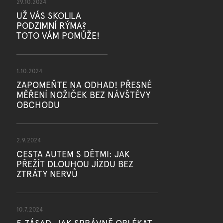
29.10.2024
UŽ VÁS SKOLILA
PODZIMNÍ RÝMA?
TOTO VÁM POMŮŽE!
1.10.2024
ZAPOMEŇTE NA ODHAD! PŘESNÉ
MĚŘENÍ NOŽIČEK BEZ NÁVŠTĚVY
OBCHODU
2.9.2024
CESTA AUTEM S DĚTMI: JAK
PŘEŽÍT DLOUHOU JÍZDU BEZ
ZTRÁTY NERVŮ
10.7.2024