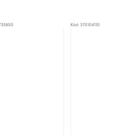
735850
Kód:
370104110