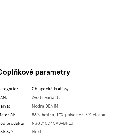
Doplňkové parametry
Kategorie
:
Chlapecké kraťasy
EAN
:
Zvolte variantu
Barva
:
Modrá DENIM
ateriál
:
86% bavlna, 17% polyester, 3% elastan
Kód produktu
:
N3GD10D4CA0-BFLU
ohlaví
:
kluci