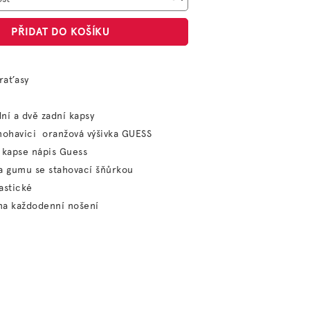
PŘIDAT DO KOŠÍKU
kraťasy
ní a dvě zadní kapsy
nohavici oranžová výšivka GUESS
 kapse nápis Guess
a gumu se stahovací šňůrkou
astické
na každodenní nošení