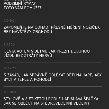
PODZIMNÍ RÝMA?
TOTO VÁM POMŮŽE!
1.10.2024
ZAPOMEŇTE NA ODHAD! PŘESNÉ MĚŘENÍ NOŽIČEK
BEZ NÁVŠTĚVY OBCHODU
2.9.2024
CESTA AUTEM S DĚTMI: JAK PŘEŽÍT DLOUHOU
JÍZDU BEZ ZTRÁTY NERVŮ
10.7.2024
5 ZÁSAD, JAK SPRÁVNĚ OBLÉKAT DĚTI NA JAŘE, ABY
BYLY V TEPLE A POHODLÍ
18.1.2024
STYLOVĚ A S ETIKETOU PODLE LADISLAVA ŠPAČKA:
JAK SE OBLÉCT NA ŠTĚDROVEČERNÍ VEČEŘI?