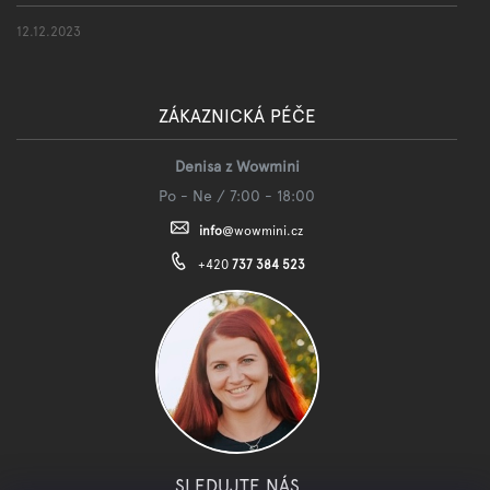
12.12.2023
ZÁKAZNICKÁ PÉČE
Denisa z Wowmini
Po - Ne / 7:00 - 18:00
info
@
wowmini.cz
+420
737 384 523
SLEDUJTE NÁS