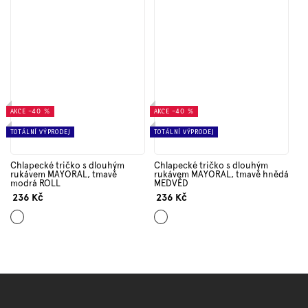
AKCE
–40 %
AKCE
–40 %
TOTÁLNÍ VÝPRODEJ
TOTÁLNÍ VÝPRODEJ
Chlapecké tričko s dlouhým
Chlapecké tričko s dlouhým
rukávem MAYORAL, tmavě
rukávem MAYORAL, tmavě hnědá
modrá ROLL
MEDVĚD
236 Kč
236 Kč
Tmavě
Hnědá
modrá
Z
á