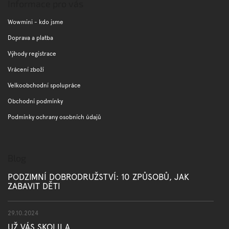
p
Informace pro vás
a
t
Wowmini - kdo jsme
í
Doprava a platba
Výhody registrace
Vrácení zboží
Velkoobchodní spolupráce
Obchodní podmínky
Podmínky ochrany osobních údajů
Blog
PODZIMNÍ DOBRODRUŽSTVÍ: 10 ZPŮSOBŮ, JAK
ZABAVIT DĚTI
29.10.2024
UŽ VÁS SKOLILA