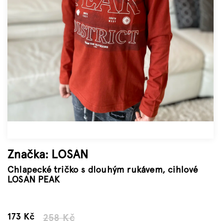
Značky
Měna
(CZK)
Přihlášení
Značka:
LOSAN
Chlapecké tričko s dlouhým rukávem, cihlové
LOSAN PEAK
–32 %
173 Kč
258 Kč
Měrná