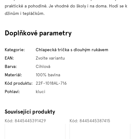
praktické a pohodlné. Je vhodné do školy i na doma. Hodí se k
džínům i tepláčkům.
Doplňkové parametry
Kategorie
:
Chlapecká trička s dlouhým rukávem
EAN
:
Zvolte variantu
Barva
:
Cihlová
Materiál
:
100% bavlna
Kód produktu
:
22F-1018AL-716
Pohlaví
:
kluci
Související produkty
Kód:
8445445391429
Kód:
8445445387415