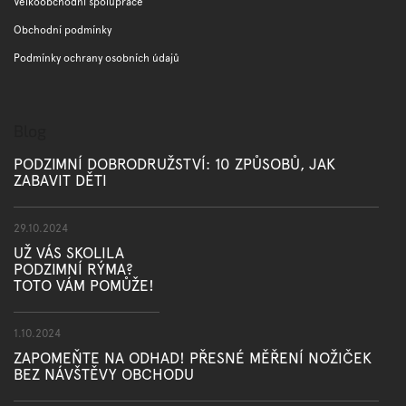
Velkoobchodní spolupráce
Obchodní podmínky
Podmínky ochrany osobních údajů
Blog
PODZIMNÍ DOBRODRUŽSTVÍ: 10 ZPŮSOBŮ, JAK
ZABAVIT DĚTI
29.10.2024
UŽ VÁS SKOLILA
PODZIMNÍ RÝMA?
TOTO VÁM POMŮŽE!
1.10.2024
ZAPOMEŇTE NA ODHAD! PŘESNÉ MĚŘENÍ NOŽIČEK
BEZ NÁVŠTĚVY OBCHODU