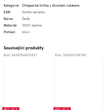
Kategorie
:
Chlapecká trička s dlouhým rukávem
EAN
:
Zvolte variantu
Barva
:
Šedá
Materiál
:
100% bavlna
Pohlaví
:
kluci
Související produkty
Kód:
8434786500591
Kód:
7624302547181
AKCE
–45 %
AKCE
–45 %