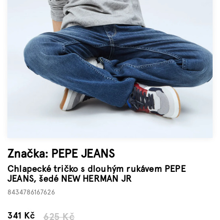
Značky
Měna
(CZK)
Přihlášení
Značka:
PEPE JEANS
Chlapecké tričko s dlouhým rukávem PEPE
JEANS, šedé NEW HERMAN JR
8434786167626
–45 %
341 Kč
625 Kč
Měrná