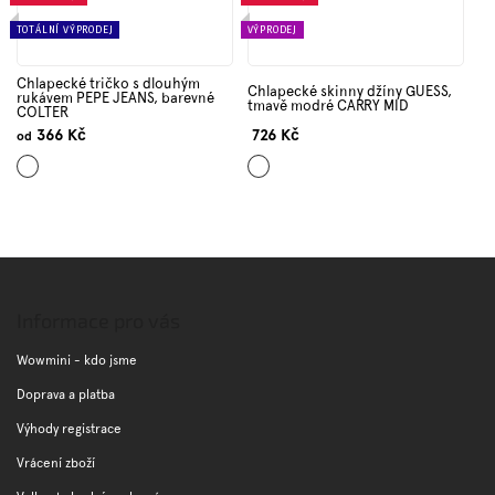
TOTÁLNÍ VÝPRODEJ
VÝPRODEJ
Chlapecké tričko s dlouhým
Chlapecké skinny džíny GUESS,
rukávem PEPE JEANS, barevné
tmavě modré CARRY MID
COLTER
366 Kč
726 Kč
od
Bílá
Tmavě
modrá
Z
á
p
Informace pro vás
a
t
Wowmini - kdo jsme
í
Doprava a platba
Výhody registrace
Vrácení zboží