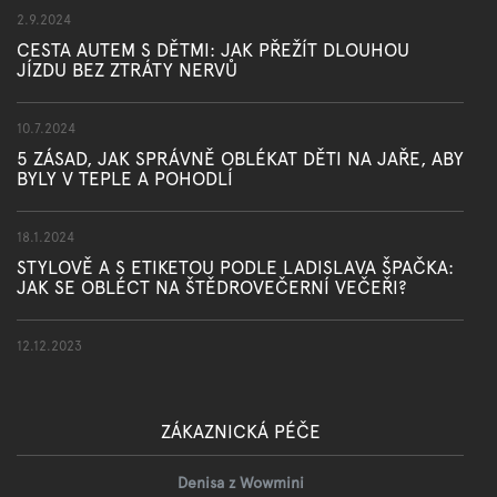
2.9.2024
CESTA AUTEM S DĚTMI: JAK PŘEŽÍT DLOUHOU
JÍZDU BEZ ZTRÁTY NERVŮ
10.7.2024
5 ZÁSAD, JAK SPRÁVNĚ OBLÉKAT DĚTI NA JAŘE, ABY
BYLY V TEPLE A POHODLÍ
18.1.2024
STYLOVĚ A S ETIKETOU PODLE LADISLAVA ŠPAČKA:
JAK SE OBLÉCT NA ŠTĚDROVEČERNÍ VEČEŘI?
12.12.2023
ZÁKAZNICKÁ PÉČE
Denisa z Wowmini