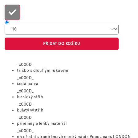
cena:
PŘIDAT DO KOŠÍKU
_x000D_
tričko s dlouhým rukávem
_x000D_
šedá barva
_x000D_
klasický střih
_x000D_
kulatý výstřih
_x000D_
příjemný a lehký materiál
_x000D_
na přední straně tmavě modrý nápis Pepe Jeans LONDON