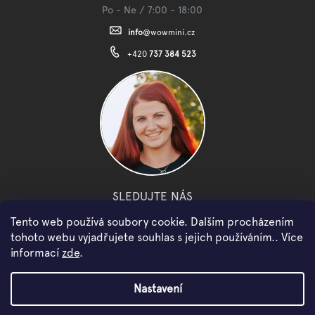
Po - Ne / 7:00 - 18:00
info
@
wowmini.cz
+420
737 384 523
SLEDUJTE NÁS
Tento web používá soubory cookie. Dalším procházením
facebook
instagram
youtube
tohoto webu vyjadřujete souhlas s jejich používáním.. Více
informací
zde
.
Copyright 2026
WOWMINI
. Všechna práva vyhrazena.
Nastavení