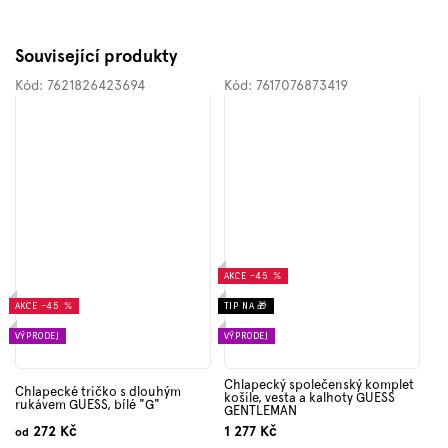
Související produkty
Kód:
7621826423694
Kód:
7617076873419
AKCE
–45 %
AKCE
–45 %
TIP NA 🎁
VÝPRODEJ
VÝPRODEJ
Chlapecký společenský komplet
Chlapecké tričko s dlouhým
košile, vesta a kalhoty GUESS
rukávem GUESS, bílé "G"
GENTLEMAN
272 Kč
1 277 Kč
od