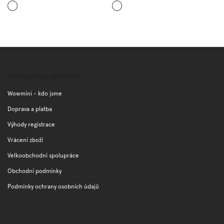
Bílá
Tmavě
modrá
Z
á
p
Informace pro vás
a
t
Wowmini - kdo jsme
í
Doprava a platba
Výhody registrace
Vrácení zboží
Velkoobchodní spolupráce
Obchodní podmínky
Podmínky ochrany osobních údajů