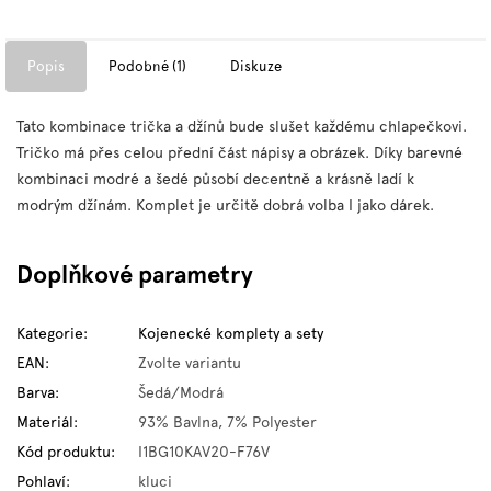
Popis
Podobné (1)
Diskuze
Tato kombinace trička a džínů bude slušet každému chlapečkovi.
Tričko má přes celou přední část nápisy a obrázek. Díky barevné
kombinaci modré a šedé působí decentně a krásně ladí k
modrým džínám. Komplet je určitě dobrá volba I jako dárek.
Doplňkové parametry
Kategorie
:
Kojenecké komplety a sety
EAN
:
Zvolte variantu
Barva
:
Šedá/Modrá
Materiál
:
93% Bavlna, 7% Polyester
Kód produktu
:
I1BG10KAV20-F76V
Pohlaví
:
kluci