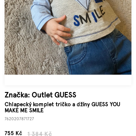
Značky
Měna
(CZK)
Přihlášení
Značka:
Outlet GUESS
Chlapecký komplet tričko a džíny GUESS YOU
MAKE ME SMILE
7620207871727
–45 %
755 Kč
1 384 Kč
Měrná