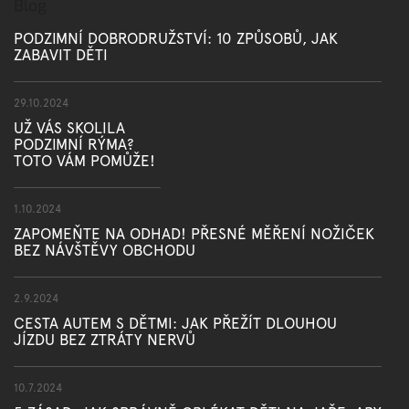
Blog
PODZIMNÍ DOBRODRUŽSTVÍ: 10 ZPŮSOBŮ, JAK
ZABAVIT DĚTI
29.10.2024
UŽ VÁS SKOLILA
PODZIMNÍ RÝMA?
TOTO VÁM POMŮŽE!
1.10.2024
ZAPOMEŇTE NA ODHAD! PŘESNÉ MĚŘENÍ NOŽIČEK
BEZ NÁVŠTĚVY OBCHODU
2.9.2024
CESTA AUTEM S DĚTMI: JAK PŘEŽÍT DLOUHOU
JÍZDU BEZ ZTRÁTY NERVŮ
10.7.2024