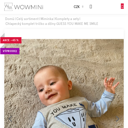
Přejít
Sales
CZK
na
NÁKUP
obsah
KOŠÍK
Domů
Celý sortiment
Miminka
Komplety a sety
Chlapecký komplet tričko a džíny GUESS YOU MAKE ME SMILE
Dívky
AKCE
–45 %
Chlapci
VÝPRODEJ
Celý
sortiment
Obuv
Doplňky
Dárkové
balení