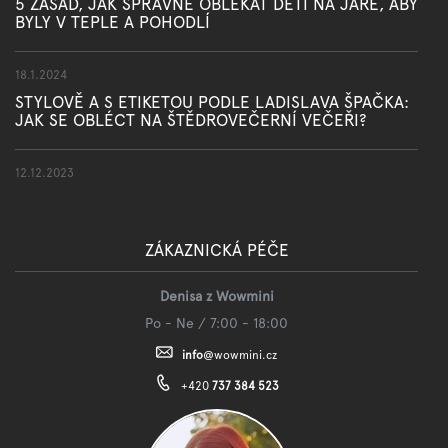
5 ZÁSAD, JAK SPRÁVNĚ OBLÉKAT DĚTI NA JAŘE, ABY
BYLY V TEPLE A POHODLÍ
18.1.2024
STYLOVĚ A S ETIKETOU PODLE LADISLAVA ŠPAČKA:
JAK SE OBLÉCT NA ŠTĚDROVEČERNÍ VEČEŘI?
12.12.2023
ZÁKAZNICKÁ PÉČE
Denisa z Wowmini
Po - Ne / 7:00 - 18:00
info
@
wowmini.cz
+420
737 384 523