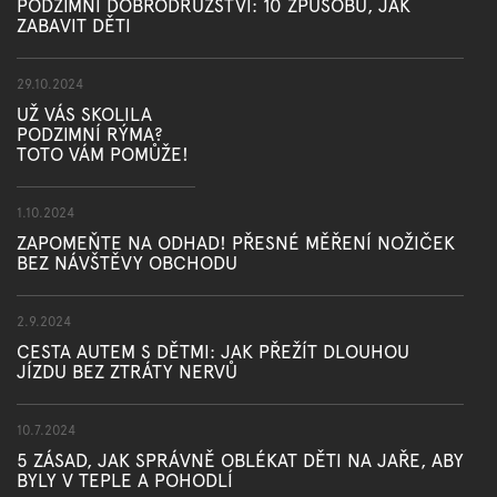
PODZIMNÍ DOBRODRUŽSTVÍ: 10 ZPŮSOBŮ, JAK
ZABAVIT DĚTI
29.10.2024
UŽ VÁS SKOLILA
PODZIMNÍ RÝMA?
TOTO VÁM POMŮŽE!
1.10.2024
ZAPOMEŇTE NA ODHAD! PŘESNÉ MĚŘENÍ NOŽIČEK
BEZ NÁVŠTĚVY OBCHODU
2.9.2024
CESTA AUTEM S DĚTMI: JAK PŘEŽÍT DLOUHOU
JÍZDU BEZ ZTRÁTY NERVŮ
10.7.2024
5 ZÁSAD, JAK SPRÁVNĚ OBLÉKAT DĚTI NA JAŘE, ABY
BYLY V TEPLE A POHODLÍ