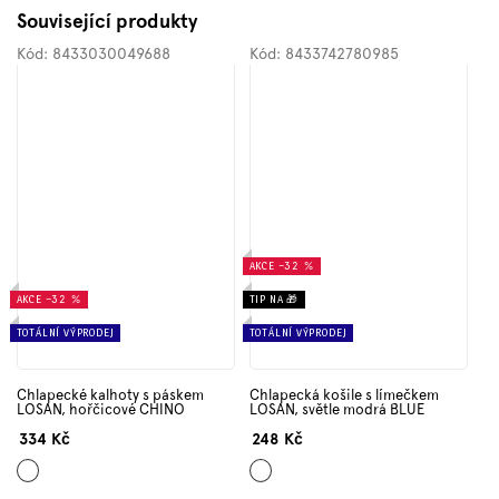
Související produkty
Kód:
8433030049688
Kód:
8433742780985
AKCE
–32 %
AKCE
–32 %
TIP NA 🎁
TOTÁLNÍ VÝPRODEJ
TOTÁLNÍ VÝPRODEJ
Chlapecké kalhoty s páskem
Chlapecká košile s límečkem
LOSAN, hořčicové CHINO
LOSAN, světle modrá BLUE
334 Kč
248 Kč
Hořčicová
Světle
modrá