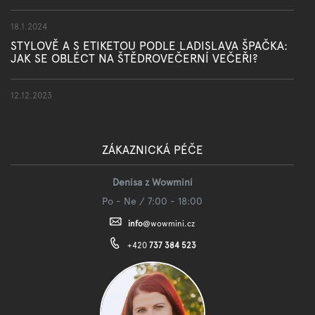
18.1.2024
STYLOVĚ A S ETIKETOU PODLE LADISLAVA ŠPAČKA:
JAK SE OBLÉCT NA ŠTĚDROVEČERNÍ VEČEŘI?
12.12.2023
ZÁKAZNICKÁ PÉČE
Denisa z Wowmini
Po - Ne / 7:00 - 18:00
info
@
wowmini.cz
+420
737 384 523