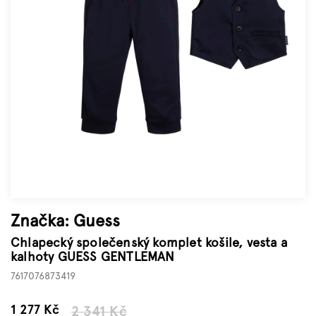
Značky
Měna
(CZK)
Přihlášení
Značka:
Guess
Chlapecký společenský komplet košile, vesta a
kalhoty GUESS GENTLEMAN
7617076873419
–45 %
1 277 Kč
2 341 Kč
Měrná