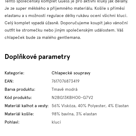
Tento společenský komplet Guess je pro aktivní kluky jak dělaný.
Je ze super měkkého a příjemného materiálu. Košile s příměsí
elastanu a s možností regulace délky rukávu ocení všichni kluci.
Celý komplet vypadá úžasně. Doporučujeme koupit jako vánoční
outfit ke stromečku nebo jiným společenským událostem. Váš
chlapeček bude za malého gentlemana.
Doplňkové parametry
Kategorie
:
Chlapecké soupravy
EAN
:
7617076873419
Barva produktu
:
Tmavě modrá
Kód produktu
:
N2BG13KBHO0-G7V2
Materiál kalhot a vesty
:
56% Viskóza, 40% Polyester, 4% Elastan
Materiál košile
:
98% bavlna, 3% elastan
Pohlaví
:
kluci