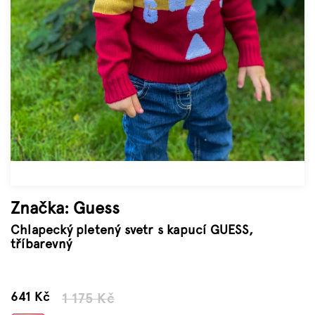
Značky
Měna
(CZK)
Přihlášení
Značka:
Guess
Chlapecký pletený svetr s kapucí GUESS,
tříbarevný
–45 %
641 Kč
1 175 Kč
Měrná
cena: