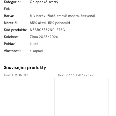
Kategorie
:
Chlapecké svetry
EAN
:
—
Barva
:
Mix barev (žlutá, tmavě modrá, červená)
Materiál
:
85% akryl, 15% polyamid
Kód produktu
:
N3BR03Z32N0-F78G
Kolekce
:
Zima 2023/2024
Pohlaví
:
kluci
Vlastnosti
:
s kapucí
Související produkty
Kód:
UMONCI3
Kód:
8433030392579