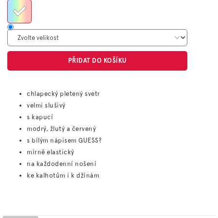
PŘIDAT DO KOŠÍKU
chlapecký pletený svetr
velmi slušivý
s kapucí
modrý, žlutý a červený
s bílým nápisem GUESS?
mírně elastický
na každodenní nošení
ke kalhotům i k džínám