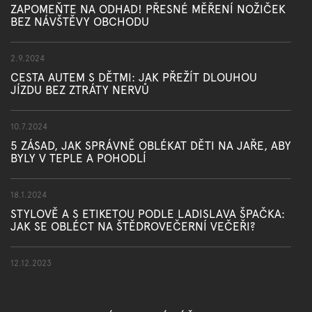
ZAPOMEŇTE NA ODHAD! PŘESNÉ MĚŘENÍ NOŽIČEK
BEZ NÁVŠTĚVY OBCHODU
2.9.2024
CESTA AUTEM S DĚTMI: JAK PŘEŽÍT DLOUHOU
JÍZDU BEZ ZTRÁTY NERVŮ
10.7.2024
5 ZÁSAD, JAK SPRÁVNĚ OBLÉKAT DĚTI NA JAŘE, ABY
BYLY V TEPLE A POHODLÍ
18.1.2024
STYLOVĚ A S ETIKETOU PODLE LADISLAVA ŠPAČKA:
JAK SE OBLÉCT NA ŠTĚDROVEČERNÍ VEČEŘI?
12.12.2023