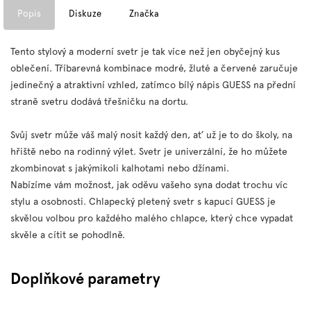
Popis
Diskuze
Značka
Tento stylový a moderní svetr je tak více než jen obyčejný kus
oblečení. Tříbarevná kombinace modré, žluté a červené zaručuje
jedinečný a atraktivní vzhled, zatímco bílý nápis GUESS na přední
straně svetru dodává třešničku na dortu.
Svůj svetr může váš malý nosit každý den, ať už je to do školy, na
hřiště nebo na rodinný výlet. Svetr je univerzální, že ho můžete
zkombinovat s jakýmikoli kalhotami nebo džínami.
Nabízíme vám možnost, jak oděvu vašeho syna dodat trochu víc
stylu a osobnosti. Chlapecký pletený svetr s kapucí GUESS je
skvělou volbou pro každého malého chlapce, který chce vypadat
skvěle a cítit se pohodlně.
Doplňkové parametry