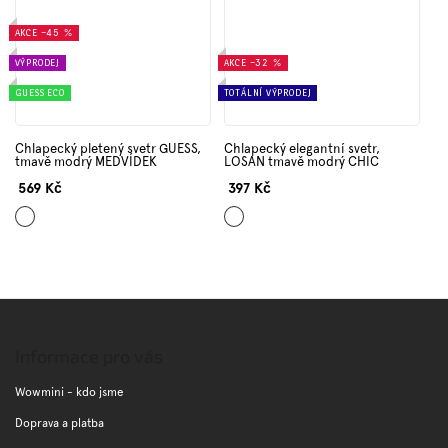
AKCE
–45 %
VÝPRODEJ
AKCE
–32 %
GUESS ECO
TOTÁLNÍ VÝPRODEJ
Chlapecký pletený svetr GUESS,
Chlapecký elegantní svetr,
tmavě modrý MEDVÍDEK
LOSAN tmavě modrý CHIC
569 Kč
397 Kč
Tmavě
Tmavě
modrá
modrá
Z
á
p
Informace pro vás
a
t
Wowmini - kdo jsme
í
Doprava a platba