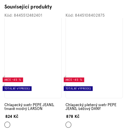
Související produkty
Kód:
8445512482401
Kód:
8445108402875
AKCE
–45 %
AKCE
–45 %
TOTÁLNÍ VÝPRODEJ
TOTÁLNÍ VÝPRODEJ
Chlapecký svetr PEPE JEANS,
Chlapecký pletený svetr PEPE
tmavě modrý LARSON
JEANS, béžový DANY
824 Kč
878 Kč
Tmavě
Světle
modrá
hnědá