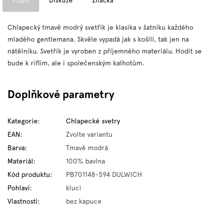
Popis
Diskuze
Značka
Chlapecký tmavě modrý svetřík je klasika v šatníku každého
mladého gentlemana. Skvěle vypadá jak s košilí, tak jen na
nátělníku. Svetřík je vyroben z příjemného materiálu. Hodit se
bude k riflím, ale i společenským kalhotům.
Doplňkové parametry
Kategorie
:
Chlapecké svetry
EAN
:
Zvolte variantu
Barva
:
Tmavě modrá
Materiál
:
100% bavlna
Kód produktu
:
PB701148-594 DULWICH
Pohlaví
:
kluci
Vlastnosti
:
bez kapuce