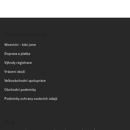
Z
á
p
Informace pro vás
a
t
Wowmini - kdo jsme
í
Doprava a platba
Výhody registrace
Vrácení zboží
Velkoobchodní spolupráce
Obchodní podmínky
Podmínky ochrany osobních údajů
Blog