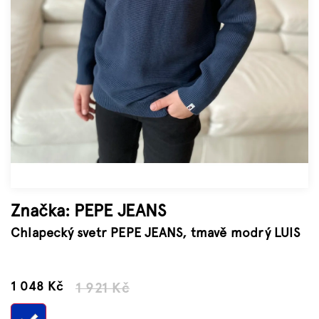
Značky
Měna
(CZK)
Přihlášení
Značka:
PEPE JEANS
Chlapecký svetr PEPE JEANS, tmavě modrý LUIS
–45 %
1 048 Kč
1 921 Kč
Měrná
cena: