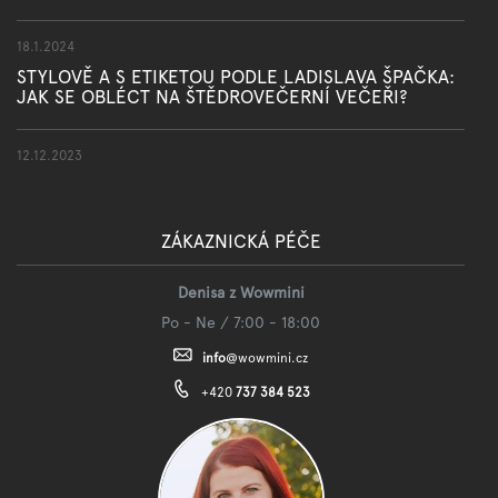
18.1.2024
STYLOVĚ A S ETIKETOU PODLE LADISLAVA ŠPAČKA:
JAK SE OBLÉCT NA ŠTĚDROVEČERNÍ VEČEŘI?
12.12.2023
ZÁKAZNICKÁ PÉČE
Denisa z Wowmini
Po - Ne / 7:00 - 18:00
info
@
wowmini.cz
+420
737 384 523