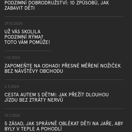
PODZIMNÍ DOBRODRUŽSTVÍ: 10 ZPŮSOBŮ, JAK
ZABAVIT DĚTI
29.10.2024
UŽ VÁS SKOLILA
PODZIMNÍ RÝMA?
TOTO VÁM POMŮŽE!
1.10.2024
ZAPOMEŇTE NA ODHAD! PŘESNÉ MĚŘENÍ NOŽIČEK
BEZ NÁVŠTĚVY OBCHODU
2.9.2024
CESTA AUTEM S DĚTMI: JAK PŘEŽÍT DLOUHOU
JÍZDU BEZ ZTRÁTY NERVŮ
10.7.2024
5 ZÁSAD, JAK SPRÁVNĚ OBLÉKAT DĚTI NA JAŘE, ABY
BYLY V TEPLE A POHODLÍ