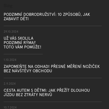
Blog
PODZIMNÍ DOBRODRUŽSTVÍ: 10 ZPŮSOBŮ, JAK
ZABAVIT DĚTI
29.10.2024
UŽ VÁS SKOLILA
PODZIMNÍ RÝMA?
TOTO VÁM POMŮŽE!
1.10.2024
ZAPOMEŇTE NA ODHAD! PŘESNÉ MĚŘENÍ NOŽIČEK
BEZ NÁVŠTĚVY OBCHODU
2.9.2024
CESTA AUTEM S DĚTMI: JAK PŘEŽÍT DLOUHOU
JÍZDU BEZ ZTRÁTY NERVŮ
10.7.2024