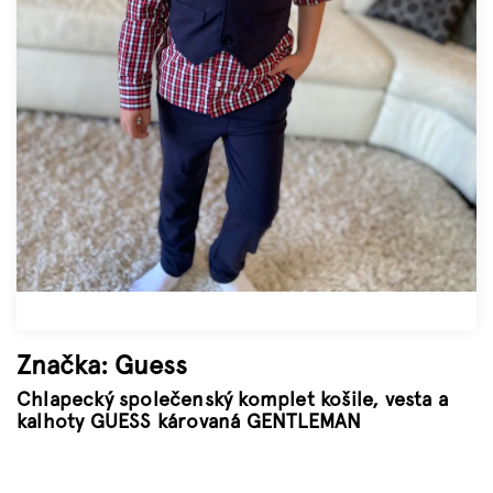
Značky
Měna
(CZK)
Přihlášení
Značka:
Guess
Chlapecký společenský komplet košile, vesta a
kalhoty GUESS károvaná GENTLEMAN
–45 %