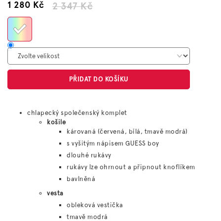
1 280 Kč
2 347 Kč
Měrná
cena:
PŘIDAT DO KOŠÍKU
chlapecký společenský komplet
košile
károvaná (červená, bílá, tmavě modrá)
s vyšitým nápisem GUESS boy
dlouhé rukávy
rukávy lze ohrnout a připnout knoflíkem
bavlněná
vesta
obleková vestička
tmavě modrá