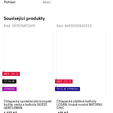
Pohlaví
:
kluci
Související produkty
Kód:
7617076873419
Kód:
8433030820232
AKCE
–45 %
TIP NA 🎁
AKCE
–32 %
VÝPRODEJ
TOTÁLNÍ VÝPRODEJ
Chlapecký společenský komplet
Chlapecké plátěné kalhoty
košile, vesta a kalhoty GUESS
LOSAN, tmavě modré NATURAL
GENTLEMAN
CHIC
1 277 Kč
431 Kč