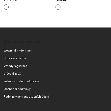
Tmavě
Tmavě
modrá
modrá
Z
á
p
Informace pro vás
a
t
Wowmini - kdo jsme
í
Doprava a platba
Výhody registrace
Vrácení zboží
Velkoobchodní spolupráce
Obchodní podmínky
Podmínky ochrany osobních údajů