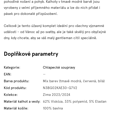
pohodlné nošení a pohyb. Kalhoty v tmavě modré barvě jsou
vyrobeny z velmi příjemného materiálu a lze do nich přidat i
pásek pro dokonalé přizpůsobení.
Celkově je tento úžasný komplet ideální pro všechny významné
události - od Vánoc až po svatby, ale je také skvělý pro obyčejné
dny, kdy chcete, aby se váš malý gentleman cítil speciálně.
Doplňkové parametry
Kategorie
:
Chlapecké soupravy
EAN
:
—
Barva produktu
:
Mix barev (tmavě modrá, červená, bílá)
Kód produktu
:
N3BG02KAE30-G7V2
Kolekce
:
Zima 2023/2024
Materiál kalhot a vesty
:
62% Viskóza, 33% polyamid, 5% Elastan
Materiál košile
:
100% bavlna