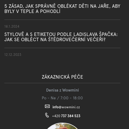
5 ZÁSAD, JAK SPRÁVNĚ OBLÉKAT DĚTI NA JAŘE, ABY
BYLY V TEPLE A POHODLÍ
18.1.2024
STYLOVĚ A S ETIKETOU PODLE LADISLAVA ŠPAČKA:
JAK SE OBLÉCT NA ŠTĚDROVEČERNÍ VEČEŘI?
12.12.2023
ZÁKAZNICKÁ PÉČE
Denisa z Wowmini
Po - Ne / 7:00 - 18:00
info
@
wowmini.cz
+420
737 384 523