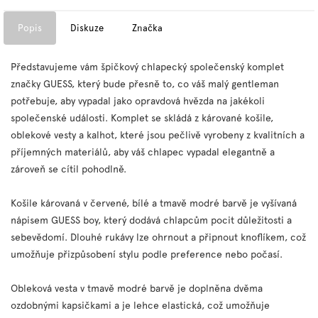
Popis
Diskuze
Značka
Představujeme vám špičkový chlapecký společenský komplet
značky GUESS, který bude přesně to, co váš malý gentleman
potřebuje, aby vypadal jako opravdová hvězda na jakékoli
společenské události. Komplet se skládá z kárované košile,
oblekové vesty a kalhot, které jsou pečlivě vyrobeny z kvalitních a
příjemných materiálů, aby váš chlapec vypadal elegantně a
zároveň se cítil pohodlně.
Košile károvaná v červené, bílé a tmavě modré barvě je vyšívaná
nápisem GUESS boy, který dodává chlapcům pocit důležitosti a
sebevědomí. Dlouhé rukávy lze ohrnout a připnout knoflíkem, což
umožňuje přizpůsobení stylu podle preference nebo počasí.
Obleková vesta v tmavě modré barvě je doplněna dvěma
ozdobnými kapsičkami a je lehce elastická, což umožňuje