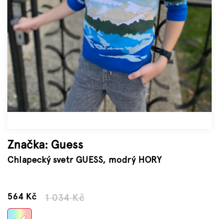
Značky
Měna
(CZK)
Přihlášení
Značka:
Guess
Chlapecký svetr GUESS, modrý HORY
–45 %
564 Kč
1 034 Kč
Měrná
cena: