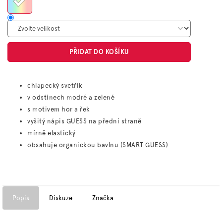
PŘIDAT DO KOŠÍKU
chlapecký svetřík
v odstínech modré a zelené
s motivem hor a řek
vyšitý nápis GUESS na přední straně
mírně elastický
obsahuje organickou bavlnu (SMART GUESS)
Popis
Diskuze
Značka