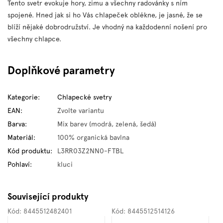
Tento svetr evokuje hory, zimu a všechny radovánky s ním
spojené. Hned jak si ho Vás chlapeček oblékne, je jasné, že se
blíží nějaké dobrodružství. Je vhodný na každodenní nošení pro
všechny chlapce.
Doplňkové parametry
Kategorie
:
Chlapecké svetry
EAN
:
Zvolte variantu
Barva
:
Mix barev (modrá, zelená, šedá)
Materiál
:
100% organická bavlna
Kód produktu
:
L3RR03Z2NN0-FTBL
Pohlaví
:
kluci
Související produkty
Kód:
8445512482401
Kód:
8445512514126