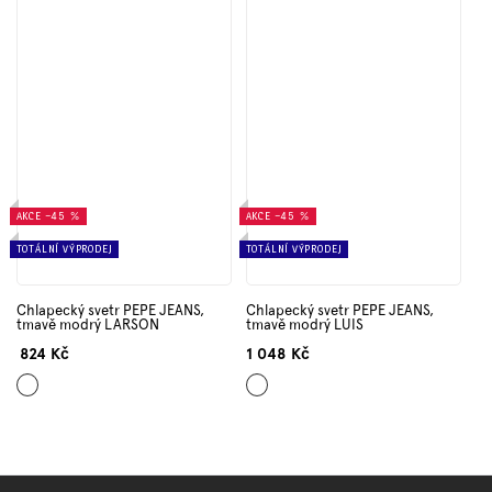
AKCE
–45 %
AKCE
–45 %
TOTÁLNÍ VÝPRODEJ
TOTÁLNÍ VÝPRODEJ
Chlapecký svetr PEPE JEANS,
Chlapecký svetr PEPE JEANS,
tmavě modrý LARSON
tmavě modrý LUIS
824 Kč
1 048 Kč
Tmavě
Tmavě
modrá
modrá
Z