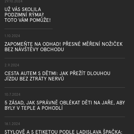
29.10.2024
UŽ VÁS SKOLILA
PODZIMNÍ RÝMA?
TOTO VÁM POMŮŽE!
1.10.2024
ZAPOMEŇTE NA ODHAD! PŘESNÉ MĚŘENÍ NOŽIČEK
BEZ NÁVŠTĚVY OBCHODU
2.9.2024
CESTA AUTEM S DĚTMI: JAK PŘEŽÍT DLOUHOU
JÍZDU BEZ ZTRÁTY NERVŮ
10.7.2024
5 ZÁSAD, JAK SPRÁVNĚ OBLÉKAT DĚTI NA JAŘE, ABY
BYLY V TEPLE A POHODLÍ
18.1.2024
STYLOVĚ A S ETIKETOU PODLE LADISLAVA ŠPAČKA: