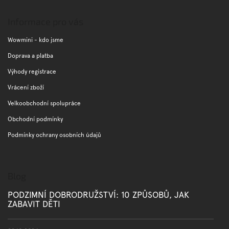
á
p
Informace pro vás
a
t
Wowmini - kdo jsme
í
Doprava a platba
Výhody registrace
Vrácení zboží
Velkoobchodní spolupráce
Obchodní podmínky
Podmínky ochrany osobních údajů
Blog
PODZIMNÍ DOBRODRUŽSTVÍ: 10 ZPŮSOBŮ, JAK
ZABAVIT DĚTI