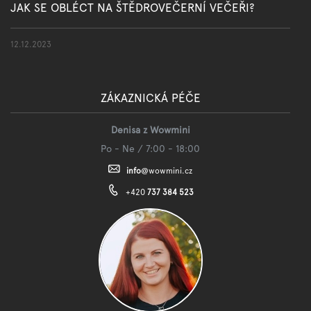
JAK SE OBLÉCT NA ŠTĚDROVEČERNÍ VEČEŘI?
12.12.2023
ZÁKAZNICKÁ PÉČE
Denisa z Wowmini
Po - Ne / 7:00 - 18:00
info
@
wowmini.cz
+420
737 384 523