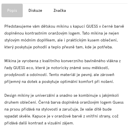
Popis
Diskuze
Značka
Představujeme vám dětskou mikinu s kapucí GUESS v černé barvě
doplněnou kontrastním oranžovým logem. Tato mikina je nejen
stylovým módním doplňkem, ale i praktickým kusem oblečení,
který poskytuje pohodlí a teplo přesně tam, kde je potřeba.
Mikina je vyrobena z kvalitního konverzního bavlněného vlákna z
řady GUESS eco, které je notoricky známé svou měkkostí,
prodyšností a odolností. Tento materiál je pevný, ale zároveň
příjemný na dotek a poskytuje optimální komfort při nošení.
Design mikiny je univerzální a snadno se kombinuje s jakýmkoli
druhem oblečení. Černá barva doplněná oranžovým logem Guess
na prsou přidává na stylovosti a zaručuje, že vaše dítě bude
vypadat skvěle. Kapuce je v oranžové barvě z vnitřní strany, což
přidává další kontrast a vizuální zájem.