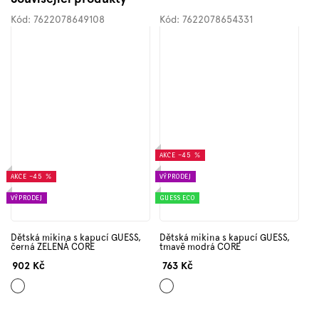
Kód:
7622078649108
Kód:
7622078654331
AKCE
–45 %
AKCE
–45 %
VÝPRODEJ
VÝPRODEJ
GUESS ECO
Dětská mikina s kapucí GUESS,
Dětská mikina s kapucí GUESS,
černá ZELENÁ CORE
tmavě modrá CORE
902 Kč
763 Kč
Černá
Tmavě
modrá