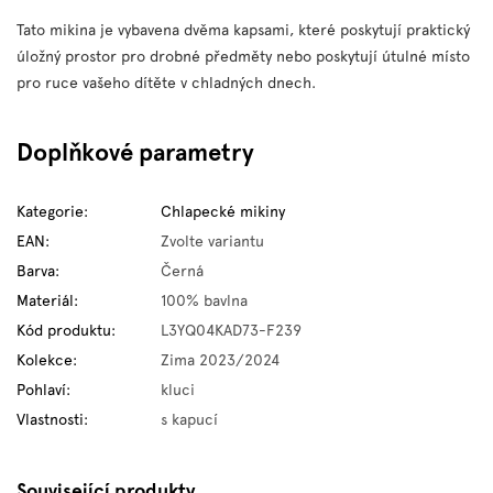
Tato mikina je vybavena dvěma kapsami, které poskytují praktický
úložný prostor pro drobné předměty nebo poskytují útulné místo
pro ruce vašeho dítěte v chladných dnech.
Doplňkové parametry
Kategorie
:
Chlapecké mikiny
EAN
:
Zvolte variantu
Barva
:
Černá
Materiál
:
100% bavlna
Kód produktu
:
L3YQ04KAD73-F239
Kolekce
:
Zima 2023/2024
Pohlaví
:
kluci
Vlastnosti
:
s kapucí
Související produkty