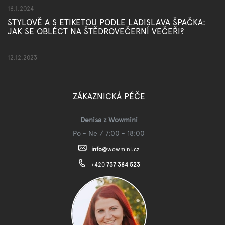
18.1.2024
STYLOVĚ A S ETIKETOU PODLE LADISLAVA ŠPAČKA:
JAK SE OBLÉCT NA ŠTĚDROVEČERNÍ VEČEŘI?
12.12.2023
ZÁKAZNICKÁ PÉČE
Denisa z Wowmini
Po - Ne / 7:00 - 18:00
info
@
wowmini.cz
+420
737 384 523