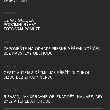
ZABAVIT DĚTI
29.10.2024
UŽ VÁS SKOLILA
PODZIMNÍ RÝMA?
TOTO VÁM POMŮŽE!
1.10.2024
ZAPOMEŇTE NA ODHAD! PŘESNÉ MĚŘENÍ NOŽIČEK
BEZ NÁVŠTĚVY OBCHODU
2.9.2024
CESTA AUTEM S DĚTMI: JAK PŘEŽÍT DLOUHOU
JÍZDU BEZ ZTRÁTY NERVŮ
10.7.2024
5 ZÁSAD, JAK SPRÁVNĚ OBLÉKAT DĚTI NA JAŘE, ABY
BYLY V TEPLE A POHODLÍ