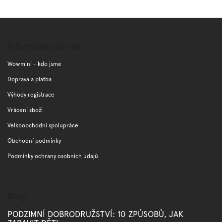
Z
á
p
Informace pro vás
a
t
Wowmini - kdo jsme
í
Doprava a platba
Výhody registrace
Vrácení zboží
Velkoobchodní spolupráce
Obchodní podmínky
Podmínky ochrany osobních údajů
Blog
PODZIMNÍ DOBRODRUŽSTVÍ: 10 ZPŮSOBŮ, JAK