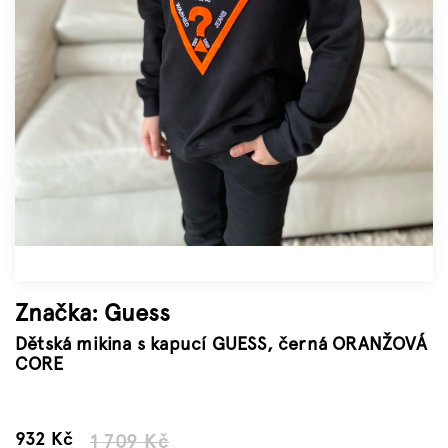
Značky
Měna
(CZK)
Přihlášení
Značka:
Guess
Dětská mikina s kapucí GUESS, černá ORANŽOVÁ
CORE
–45 %
932 Kč
1 709 Kč
Měrná