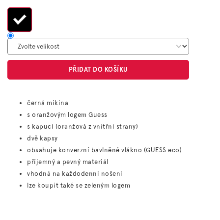
cena:
PŘIDAT DO KOŠÍKU
černá mikina
s oranžovým logem Guess
s kapucí (oranžová z vnitřní strany)
dvě kapsy
obsahuje konverzní bavlněné vlákno (GUESS eco)
příjemný a pevný materiál
vhodná na každodenní nošení
lze koupit také se zeleným logem