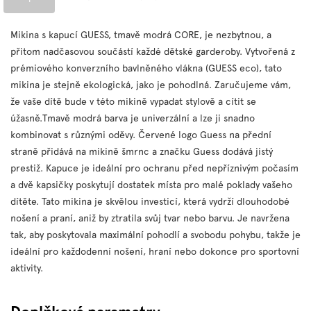
Mikina s kapucí GUESS, tmavě modrá CORE, je nezbytnou, a
přitom nadčasovou součástí každé dětské garderoby. Vytvořená z
prémiového konverzního bavlněného vlákna (GUESS eco), tato
mikina je stejně ekologická, jako je pohodlná. Zaručujeme vám,
že vaše dítě bude v této mikině vypadat stylově a cítit se
úžasně.
Tmavě modrá barva je univerzální a lze ji snadno
kombinovat s různými oděvy. Červené logo Guess na přední
straně přidává na mikině šmrnc a značku Guess dodává jistý
prestiž. Kapuce je ideální pro ochranu před nepříznivým počasím
a dvě kapsičky poskytují dostatek místa pro malé poklady vašeho
dítěte.
Tato mikina je skvělou investicí, která vydrží dlouhodobé
nošení a praní, aniž by ztratila svůj tvar nebo barvu. Je navržena
tak, aby poskytovala maximální pohodlí a svobodu pohybu, takže je
ideální pro každodenní nošení, hraní nebo dokonce pro sportovní
aktivity.