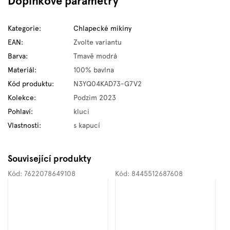
Doplňkové parametry
Kategorie
:
Chlapecké mikiny
EAN
:
Zvolte variantu
Barva
:
Tmavě modrá
Materiál
:
100% bavlna
Kód produktu
:
N3YQ04KAD73-G7V2
Kolekce
:
Podzim 2023
Pohlaví
:
kluci
Vlastnosti
:
s kapucí
Související produkty
Kód:
7622078649108
Kód:
8445512687608