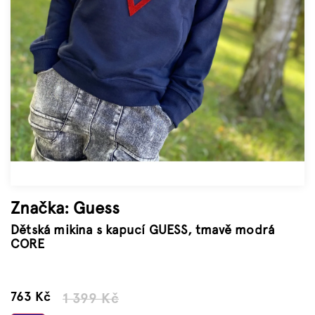
Značky
Měna
(CZK)
Přihlášení
Značka:
Guess
Dětská mikina s kapucí GUESS, tmavě modrá
CORE
–45 %
763 Kč
1 399 Kč
Měrná
cena: