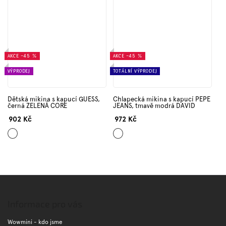
AKCE
–45 %
AKCE
–45 %
VÝPRODEJ
TOTÁLNÍ VÝPRODEJ
Dětská mikina s kapucí GUESS,
Chlapecká mikina s kapucí PEPE
černá ZELENÁ CORE
JEANS, tmavě modrá DAVID
902 Kč
972 Kč
Černá
Tmavě
modrá
Z
á
p
Informace pro vás
a
t
Wowmini - kdo jsme