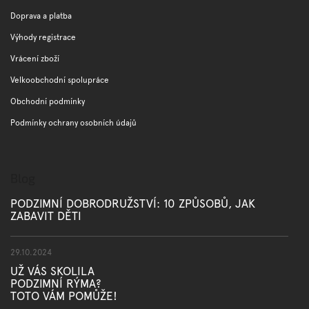
í
Doprava a platba
Výhody registrace
Vrácení zboží
Velkoobchodní spolupráce
Obchodní podmínky
Podmínky ochrany osobních údajů
Blog
PODZIMNÍ DOBRODRUŽSTVÍ: 10 ZPŮSOBŮ, JAK
ZABAVIT DĚTI
29.10.2024
UŽ VÁS SKOLILA
PODZIMNÍ RÝMA?
TOTO VÁM POMŮŽE!