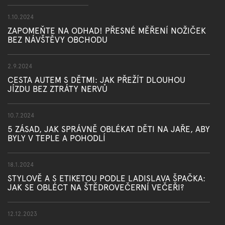
1.10.2024
ZAPOMEŇTE NA ODHAD! PŘESNÉ MĚŘENÍ NOŽIČEK
BEZ NÁVŠTĚVY OBCHODU
2.9.2024
CESTA AUTEM S DĚTMI: JAK PŘEŽÍT DLOUHOU
JÍZDU BEZ ZTRÁTY NERVŮ
10.7.2024
5 ZÁSAD, JAK SPRÁVNĚ OBLÉKAT DĚTI NA JAŘE, ABY
BYLY V TEPLE A POHODLÍ
18.1.2024
STYLOVĚ A S ETIKETOU PODLE LADISLAVA ŠPAČKA:
JAK SE OBLÉCT NA ŠTĚDROVEČERNÍ VEČEŘI?
12.12.2023