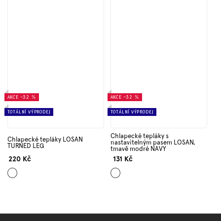
AKCE
–32 %
AKCE
–32 %
TOTÁLNÍ VÝPRODEJ
TOTÁLNÍ VÝPRODEJ
Chlapecké tepláky s
Chlapecké tepláky LOSAN
nastavitelným pasem LOSAN,
TURNED LEG
tmavě modré NAVY
220 Kč
131 Kč
Šedá
Tmavě
modrá
Z