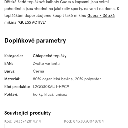
Dětské šedé teplákové kalhoty Guess s kapsami jsou velmi
pohodlné a jsou vhodné na jakékoliv sporty, na ven i na doma. K
tepláčkům doporučujeme koupit také mikinu
Guess - Dětská
mikina "GUESS ACTIVE"
Doplňkové parametry
Kategorie
:
Chlapecké tepláky
EAN
:
Zvolte variantu
Barva
:
Černá
Materiál
:
80% organická bavlna, 20% polyester
Kód produktu
:
L2GQ30KAIJ1-H9C9
Pohlaví
:
holky, kluci, unisex
Související produkty
Kód:
8433742814314
Kód:
8433030048704