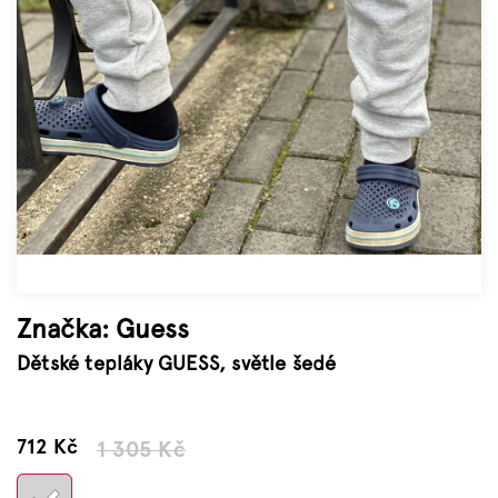
Značky
Měna
(CZK)
Přihlášení
Značka:
Guess
Dětské tepláky GUESS, světle šedé
–45 %
712 Kč
1 305 Kč
Měrná
cena: