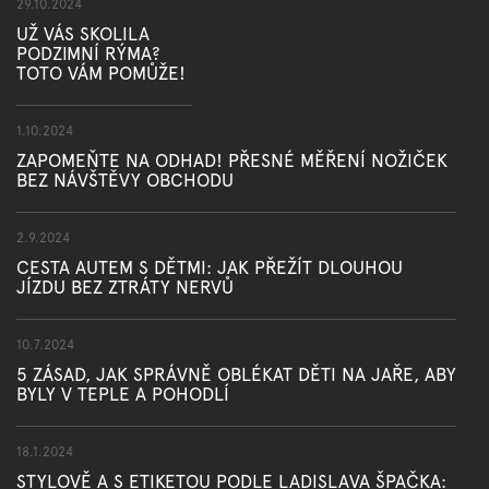
29.10.2024
UŽ VÁS SKOLILA
PODZIMNÍ RÝMA?
TOTO VÁM POMŮŽE!
1.10.2024
ZAPOMEŇTE NA ODHAD! PŘESNÉ MĚŘENÍ NOŽIČEK
BEZ NÁVŠTĚVY OBCHODU
2.9.2024
CESTA AUTEM S DĚTMI: JAK PŘEŽÍT DLOUHOU
JÍZDU BEZ ZTRÁTY NERVŮ
10.7.2024
5 ZÁSAD, JAK SPRÁVNĚ OBLÉKAT DĚTI NA JAŘE, ABY
BYLY V TEPLE A POHODLÍ
18.1.2024
STYLOVĚ A S ETIKETOU PODLE LADISLAVA ŠPAČKA: