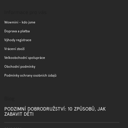
á
p
Informace pro vás
a
t
Wowmini - kdo jsme
í
Doprava a platba
Výhody registrace
Vrácení zboží
Velkoobchodní spolupráce
Obchodní podmínky
Podmínky ochrany osobních údajů
Blog
PODZIMNÍ DOBRODRUŽSTVÍ: 10 ZPŮSOBŮ, JAK
ZABAVIT DĚTI