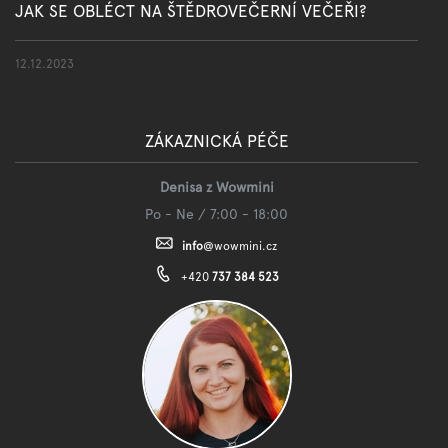
JAK SE OBLÉCT NA ŠTĚDROVEČERNÍ VEČEŘI?
12.12.2023
ZÁKAZNICKÁ PÉČE
Denisa z Wowmini
Po - Ne / 7:00 - 18:00
info
@
wowmini.cz
+420
737 384 523