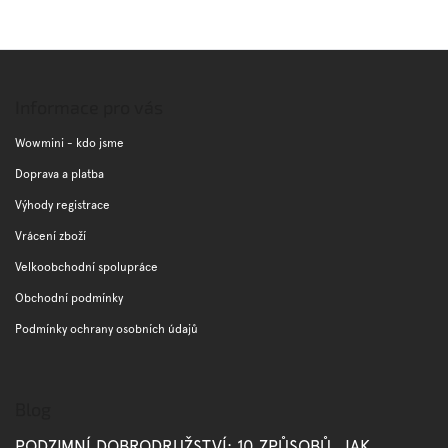
Z
á
p
Informace pro vás
a
t
Wowmini - kdo jsme
í
Doprava a platba
Výhody registrace
Vrácení zboží
Velkoobchodní spolupráce
Obchodní podmínky
Podmínky ochrany osobních údajů
Blog
PODZIMNÍ DOBRODRUŽSTVÍ: 10 ZPŮSOBŮ, JAK