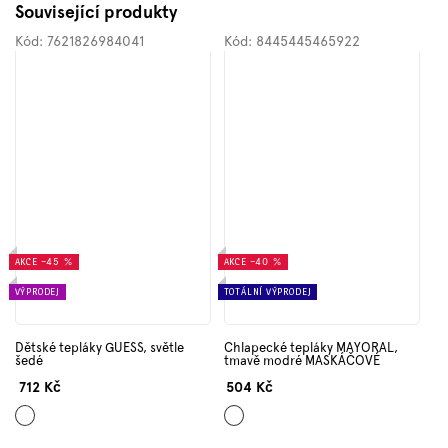
Související produkty
Kód:
7621826984041
Kód:
8445445465922
AKCE
–45 %
AKCE
–40 %
VÝPRODEJ
TOTÁLNÍ VÝPRODEJ
Dětské tepláky GUESS, světle
Chlapecké tepláky MAYORAL,
šedé
tmavě modré MASKÁČOVÉ
712 Kč
504 Kč
Světle
Tmavě
šedá
modrá