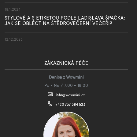
18.1.2024
STYLOVĚ A S ETIKETOU PODLE LADISLAVA ŠPAČKA:
JAK SE OBLÉCT NA ŠTĚDROVEČERNÍ VEČEŘI?
12.12.2023
ZÁKAZNICKÁ PÉČE
Denisa z Wowmini
Po - Ne / 7:00 - 18:00
info
@
wowmini.cz
+420
737 384 523