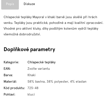
Popis
Diskuze
Chlapecké tepláky Mayoral v khaki barvě jsou skvělé při hrách
venku. Tepláky jsou praktické, pohodlné a mají kvalitní zpracování.
Vhodné pro aktivní kluky, díky podšitým kolenům vydrží tepláky
všemožná dobrodružství.
Doplňkové parametry
Kategorie
:
Chlapecké tepláky
EAN
:
Zvolte variantu
Barva
:
Khaki
Materiál
:
58% bavlna, 38% polyester, 4% elastan
Kód produktu
:
725-48
Pohlaví
:
kluci