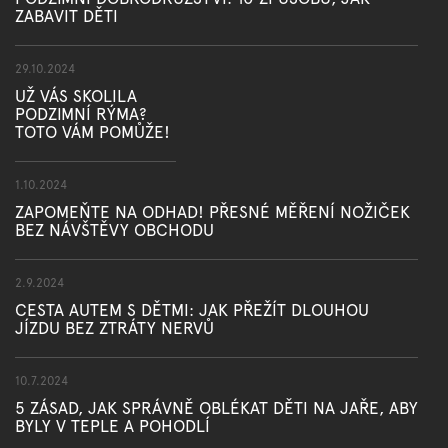
ZABAVIT DĚTI
29.10.2024
UŽ VÁS SKOLILA
PODZIMNÍ RÝMA?
TOTO VÁM POMŮŽE!
1.10.2024
ZAPOMEŇTE NA ODHAD! PŘESNÉ MĚŘENÍ NOŽIČEK
BEZ NÁVŠTĚVY OBCHODU
2.9.2024
CESTA AUTEM S DĚTMI: JAK PŘEŽÍT DLOUHOU
JÍZDU BEZ ZTRÁTY NERVŮ
10.7.2024
5 ZÁSAD, JAK SPRÁVNĚ OBLÉKAT DĚTI NA JAŘE, ABY
BYLY V TEPLE A POHODLÍ