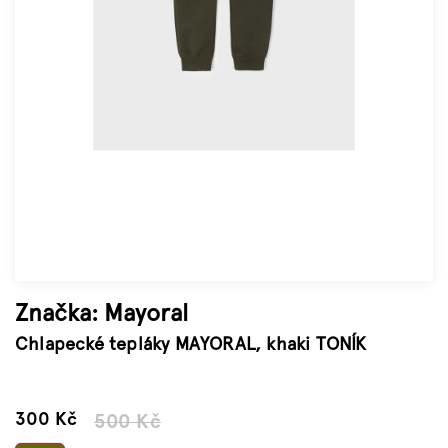
Značky
Měna
(CZK)
Přihlášení
Značka:
Mayoral
Chlapecké tepláky MAYORAL, khaki TONÍK
–40 %
300 Kč
500 Kč
Měrná
cena: