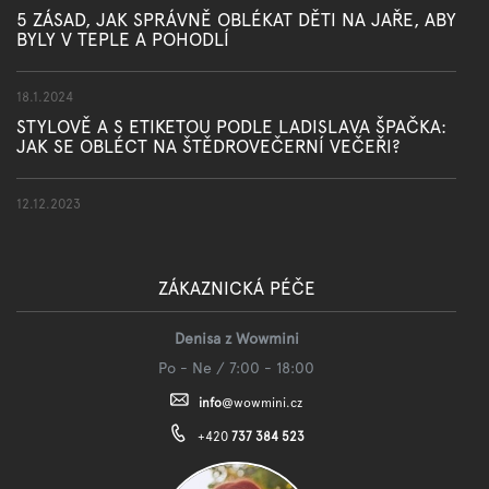
5 ZÁSAD, JAK SPRÁVNĚ OBLÉKAT DĚTI NA JAŘE, ABY
BYLY V TEPLE A POHODLÍ
18.1.2024
STYLOVĚ A S ETIKETOU PODLE LADISLAVA ŠPAČKA:
JAK SE OBLÉCT NA ŠTĚDROVEČERNÍ VEČEŘI?
12.12.2023
ZÁKAZNICKÁ PÉČE
Denisa z Wowmini
Po - Ne / 7:00 - 18:00
info
@
wowmini.cz
+420
737 384 523