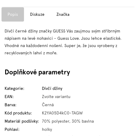
Popis
Diskuze
Značka
Dívčí černé džíny značky GUESS Vás zaujmou svým stříbrným
nápisem na levé nohavici - Guess Love. Jsou lehce elastické.
Vhodné na každodenní nošení. Super je, že jsou vyrobeny z
recyklovaných lahví z moře.
Doplňkové parametry
Kategorie
:
Dívčí džíny
EAN
:
Zvolte variantu
Barva
:
Černá
Kód produktu
:
K2YA05D4kC0-TAGW
Materiál podšívky
:
70% polyester, 30% bavlna
Pohlaví
:
holky