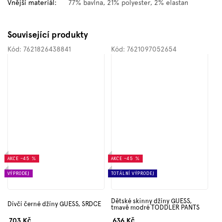
Vnější materiál
:
77% bavlna, 21% polyester, 2% elastan
Související produkty
Kód:
7621826438841
Kód:
7621097052654
AKCE
–45 %
AKCE
–45 %
VÝPRODEJ
TOTÁLNÍ VÝPRODEJ
Dětské skinny džíny GUESS,
Dívčí černé džíny GUESS, SRDCE
tmavě modré TODDLER PANTS
703 Kč
636 Kč