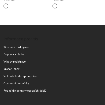
Černá
Tmavě
modrá
Z
á
p
Informace pro vás
a
t
Wowmini - kdo jsme
í
Doprava a platba
Výhody registrace
Vrácení zboží
Velkoobchodní spolupráce
Obchodní podmínky
Podmínky ochrany osobních údajů