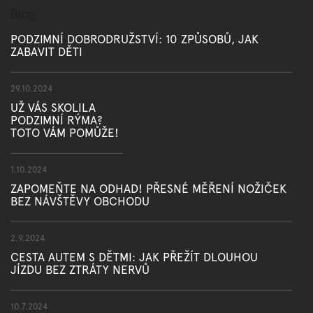
Blog
PODZIMNÍ DOBRODRUŽSTVÍ: 10 ZPŮSOBŮ, JAK
ZABAVIT DĚTI
29.10.2024
UŽ VÁS SKOLILA
PODZIMNÍ RÝMA?
TOTO VÁM POMŮŽE!
1.10.2024
ZAPOMEŇTE NA ODHAD! PŘESNÉ MĚŘENÍ NOŽIČEK
BEZ NÁVŠTĚVY OBCHODU
2.9.2024
CESTA AUTEM S DĚTMI: JAK PŘEŽÍT DLOUHOU
JÍZDU BEZ ZTRÁTY NERVŮ
10.7.2024