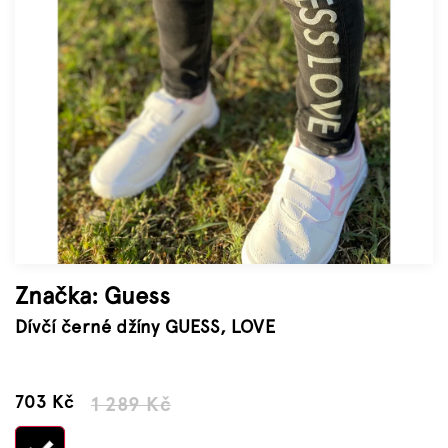
Značky
Měna
(CZK)
Přihlášení
Značka:
Guess
Dívčí černé džíny GUESS, LOVE
–45 %
703 Kč
1 289 Kč
Měrná
cena: