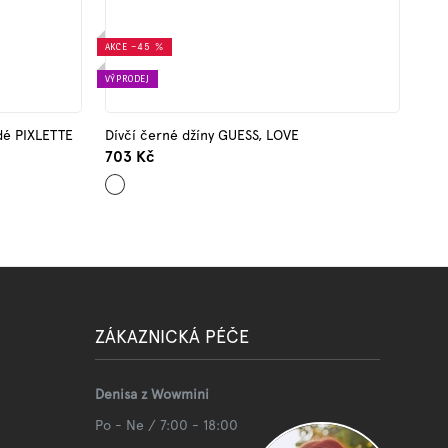
AKCE
–45 %
VÝPRODEJ
edé PIXLETTE
Dívčí černé džíny GUESS, LOVE
703 Kč
Černá
ZÁKAZNICKÁ PÉČE
Denisa z Wowmini
Po - Ne / 7:00 - 18:00