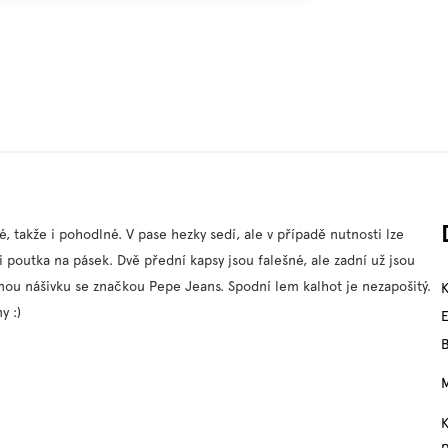
 takže i pohodlné. V pase hezky sedí, ale v případě nutnosti lze
i poutka na pásek. Dvě přední kapsy jsou falešné, ale zadní už jsou
nou nášivku se značkou Pepe Jeans. Spodní lem kalhot je nezapošitý.
y :)
M