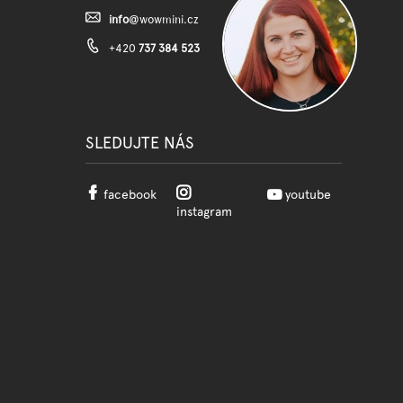
info
@
wowmini.cz
+420
737 384 523
SLEDUJTE NÁS
facebook
youtube
instagram