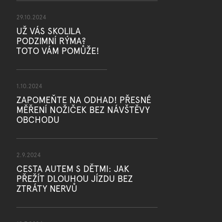
29.10.2024
UŽ VÁS SKOLILA
PODZIMNÍ RÝMA?
TOTO VÁM POMŮŽE!
1.10.2024
ZAPOMEŇTE NA ODHAD! PŘESNÉ
MĚŘENÍ NOŽIČEK BEZ NÁVŠTĚVY
OBCHODU
2.9.2024
CESTA AUTEM S DĚTMI: JAK
PŘEŽÍT DLOUHOU JÍZDU BEZ
ZTRÁTY NERVŮ