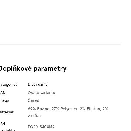
Doplňkové parametry
Kategorie
:
Dívčí džíny
EAN
:
Zvolte variantu
Barva
:
Černá
69% Bavlna. 27% Polyester. 2% Elastan, 2%
ateriál
:
viskóza
Kód
PG201540XM2
produktu
: