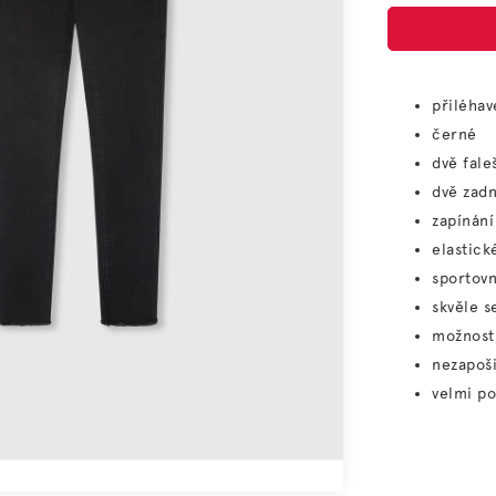
přiléhav
černé
dvě fale
dvě zadn
zapínání
elastick
sportovn
skvěle s
možnost 
nezapoši
velmi p