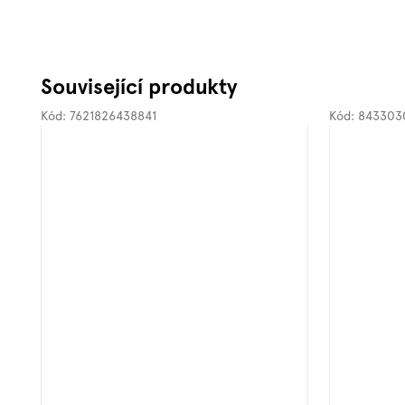
Související produkty
Kód:
7621826438841
Kód:
843303