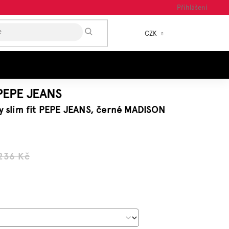
Přihlášení
HLEDAT
CZK
NÁKUP
KOŠÍK
PEPE JEANS
ny slim fit PEPE JEANS, černé MADISON
 236 Kč
á