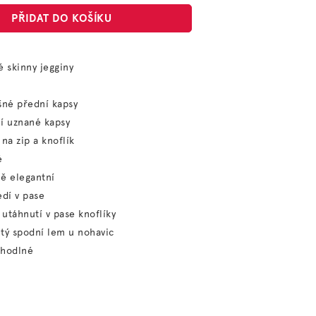
PŘIDAT DO KOŠÍKU
é skinny jegginy
šné přední kapsy
í uznané kapsy
 na zip a knoflík
é
ě elegantní
edí v pase
utáhnutí v pase knoflíky
tý spodní lem u nohavic
ohodlné