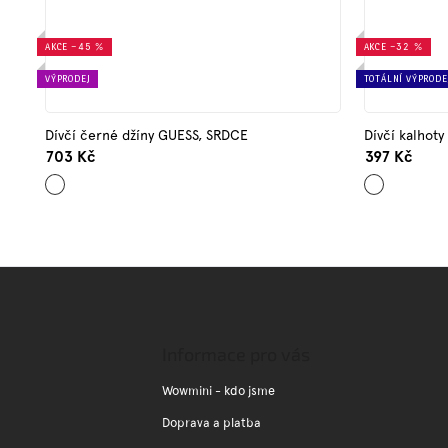
AKCE
–45 %
AKCE
–32 %
VÝPRODEJ
TOTÁLNÍ VÝPRODE
Dívčí černé džíny GUESS, SRDCE
Dívčí kalhoty
703 Kč
397 Kč
Černá
Černá
Z
á
p
a
Informace pro vás
t
í
Wowmini - kdo jsme
Doprava a platba