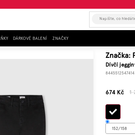
LŇKY
DÁRKOVÉ BALENÍ
ZNAČKY
t PEPE JEANS, černé MADISON
Značka:
Dívčí jeggi
8445512547414
–45 %
674 Kč
1
Měrn
cena: