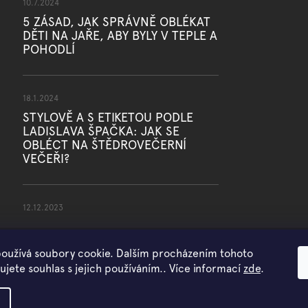
10.7.2024
5 ZÁSAD, JAK SPRÁVNĚ OBLÉKAT
DĚTI NA JAŘE, ABY BYLY V TEPLE A
POHODLÍ
18.1.2024
STYLOVĚ A S ETIKETOU PODLE
LADISLAVA ŠPAČKA: JAK SE
OBLÉCT NA ŠTĚDROVEČERNÍ
VEČEŘI?
12.12.2023
oužívá soubory cookie. Dalším procházením tohoto
jete souhlas s jejich používáním.. Více informací
zde
.
Copyright 2026
WOWMINI
. Všechna práva vyhrazena.
Vytvořil Shoptet