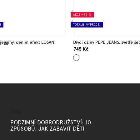
AKCE
–45 %
J
TOTÁLNÍ VÝPRODEJ
 jegginy, denim efekt LOSAN
Dívčí džíny PEPE JEANS, světle š
745 Kč
Šedá
Blog
PODZIMNÍ DOBRODRUŽSTVÍ: 10
ZPŮSOBŮ, JAK ZABAVIT DĚTI