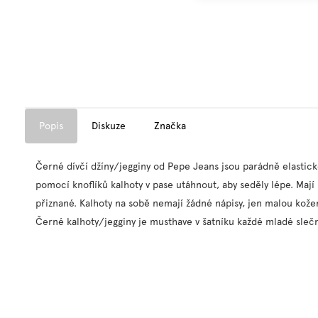
Popis
Diskuze
Značka
Černé dívčí džíny/jegginy od Pepe Jeans jsou parádně elastické,
pomocí knoflíků kalhoty v pase utáhnout, aby seděly lépe. Mají 
přiznané. Kalhoty na sobě nemají žádné nápisy, jen malou kože
Černé kalhoty/jegginy je musthave v šatníku každé mladé slečn