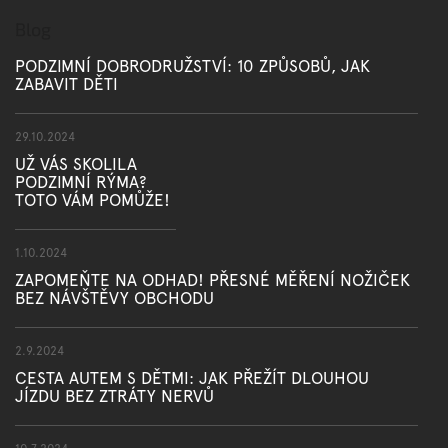
Blog
PODZIMNÍ DOBRODRUŽSTVÍ: 10 ZPŮSOBŮ, JAK
ZABAVIT DĚTI
29.10.2024
UŽ VÁS SKOLILA
PODZIMNÍ RÝMA?
TOTO VÁM POMŮŽE!
1.10.2024
ZAPOMEŇTE NA ODHAD! PŘESNÉ MĚŘENÍ NOŽIČEK
BEZ NÁVŠTĚVY OBCHODU
2.9.2024
CESTA AUTEM S DĚTMI: JAK PŘEŽÍT DLOUHOU
JÍZDU BEZ ZTRÁTY NERVŮ