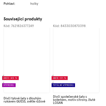
Pohlaví
:
holky
Související produkty
Kód:
7621826377249
Kód:
8433030870398
AKCE
–45 %
AKCE
–31 %
VÝPRODEJ
TOTÁLNÍ VÝPRODEJ
Dívčí společenské šaty s
Dívčí tylové šaty s dlouhým
bolerkem, motiv citrony, žluté
rukávem GUESS, světle růžové
LOSAN