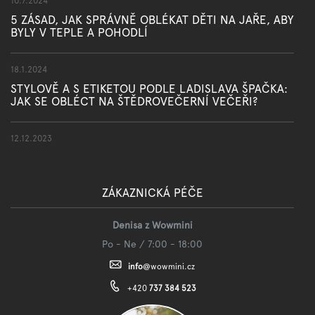
10.7.2024
5 ZÁSAD, JAK SPRÁVNĚ OBLÉKAT DĚTI NA JAŘE, ABY
BYLY V TEPLE A POHODLÍ
18.1.2024
STYLOVĚ A S ETIKETOU PODLE LADISLAVA ŠPAČKA:
JAK SE OBLÉCT NA ŠTĚDROVEČERNÍ VEČEŘI?
12.12.2023
ZÁKAZNICKÁ PÉČE
Denisa z Wowmini
Po - Ne / 7:00 - 18:00
info
@
wowmini.cz
+420
737 384 523