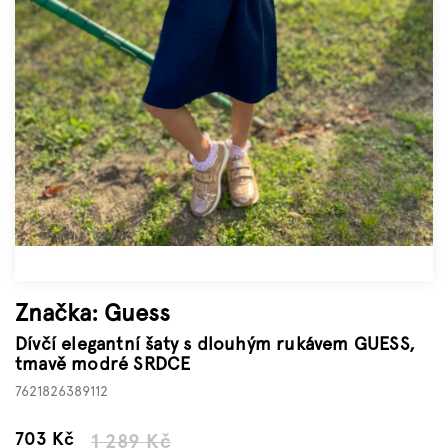
Značky
Měna
(CZK)
Přihlášení
Značka:
Guess
Dívčí elegantní šaty s dlouhým rukávem GUESS,
tmavě modré SRDCE
7621826389112
–45 %
703 Kč
1 289 Kč
Měrná