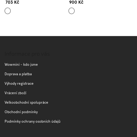
703 Kč
900 Kč
Světle
Žlutá
růžová
Z
á
p
Informace pro vás
a
t
Wowmini - kdo jsme
í
Doprava a platba
Výhody registrace
Vrácení zboží
Velkoobchodní spolupráce
Obchodní podmínky
Podmínky ochrany osobních údajů