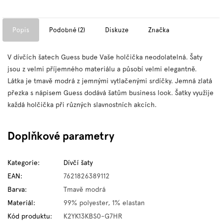
Popis
Podobné (2)
Diskuze
Značka
V dívčích šatech Guess bude Vaše holčička neodolatelná. Šaty
jsou z velmi příjemného materiálu a působí velmi elegantně.
Látka je tmavě modrá z jemnými vytlačenými srdíčky. Jemná zlatá
přezka s nápisem Guess dodává šatům business look. Šatky využije
každá holčička při různých slavnostních akcích.
Doplňkové parametry
Kategorie
:
Dívčí šaty
EAN
:
7621826389112
Barva
:
Tmavě modrá
Materiál
:
99% polyester, 1% elastan
Kód produktu
:
K2YK13KBS0-G7HR