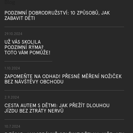
Blog
PODZIMNÍ DOBRODRUŽSTVÍ: 10 ZPŮSOBŮ, JAK
ZABAVIT DĚTI
29.10.2024
UŽ VÁS SKOLILA
PODZIMNÍ RÝMA?
TOTO VÁM POMŮŽE!
1.10.2024
ZAPOMEŇTE NA ODHAD! PŘESNÉ MĚŘENÍ NOŽIČEK
BEZ NÁVŠTĚVY OBCHODU
2.9.2024
CESTA AUTEM S DĚTMI: JAK PŘEŽÍT DLOUHOU
JÍZDU BEZ ZTRÁTY NERVŮ
10.7.2024