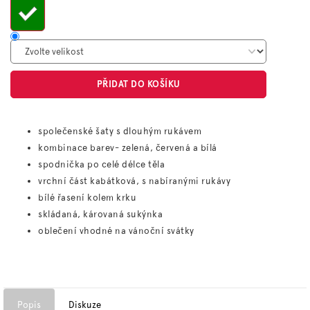
PŘIDAT DO KOŠÍKU
společenské šaty s dlouhým rukávem
kombinace barev- zelená, červená a bílá
spodnička po celé délce těla
vrchní část kabátková, s nabíranými rukávy
bílé řasení kolem krku
skládaná, károvaná sukýnka
oblečení vhodné na vánoční svátky
Popis
Diskuze