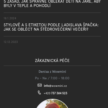
5 ZÁSAD, JAK SPRÁVNĚ OBLÉKAT DĚTI NA JAŘE, ABY
BYLY V TEPLE A POHODLÍ
18.1.2024
STYLOVĚ A S ETIKETOU PODLE LADISLAVA ŠPAČKA:
JAK SE OBLÉCT NA ŠTĚDROVEČERNÍ VEČEŘI?
12.12.2023
ZÁKAZNICKÁ PÉČE
Denisa z Wowmini
Po - Ne / 7:00 - 18:00
info
@
wowmini.cz
+420
737 384 523