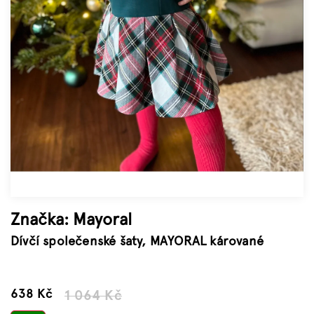
Značky
Měna
(CZK)
Přihlášení
Značka:
Mayoral
Dívčí společenské šaty, MAYORAL kárované
–40 %
638 Kč
1 064 Kč
Měrná
cena: