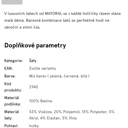
V luxusních šatech od MAYORAL se z každé holčičky rázem stane
malá dáma. Barevná kombinace šatů se perfektně hodí na
vánoční a zimní čas.
Doplňkové parametry
Kategorie
:
Šaty
EAN
:
Zvolte variantu
Barva
:
Mix barev ( zelená, červená, bílá )
Kód
2945
produktu
:
Materiál
100% Bavlna
podšívka
:
Materiál
53% Viskóza, 20% Polyamid, 15% Polyester, 5%
šaty
:
Akryl, 4% Elastan, 3% Vlna
Pohlaví
:
holky