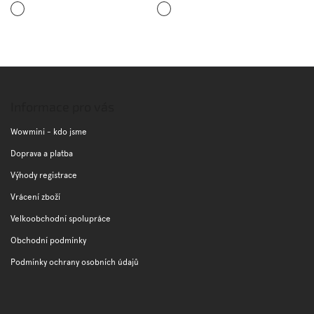
Žlutá
Tmavě
modrá
Z
á
p
Informace pro vás
a
t
Wowmini - kdo jsme
í
Doprava a platba
Výhody registrace
Vrácení zboží
Velkoobchodní spolupráce
Obchodní podmínky
Podmínky ochrany osobních údajů