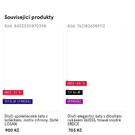
Související produkty
Kód:
8433030870398
Kód:
7621826389112
AKCE
–45 %
AKCE
–31 %
TIP NA 🎁
TOTÁLNÍ VÝPRODEJ
VÝPRODEJ
Dívčí společenské šaty s
Dívčí elegantní šaty s dlouhým
bolerkem, motiv citrony, žluté
rukávem GUESS, tmavě modré
LOSAN
SRDCE
900 Kč
703 Kč