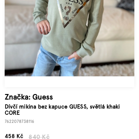
Značky
Měna
(CZK)
Přihlášení
Značka:
Guess
Dívčí mikina bez kapuce GUESS, světlá khaki
CORE
7622078738116
–45 %
458 Kč
840 Kč
Měrná