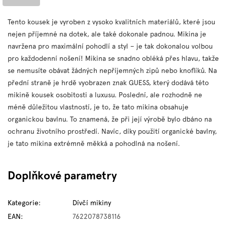
Tento kousek je vyroben z vysoko kvalitních materiálů, které jsou
nejen příjemné na dotek, ale také dokonale padnou. Mikina je
navržena pro maximální pohodlí a styl – je tak dokonalou volbou
pro každodenní nošení!
Mikina se snadno obléká přes hlavu, takže
se nemusíte obávat žádných nepříjemných zipů nebo knoflíků. Na
přední straně je hrdě vyobrazen znak GUESS, který dodává této
mikině kousek osobitosti a luxusu.
Poslední, ale rozhodně ne
méně důležitou vlastností, je to, že tato mikina obsahuje
organickou bavlnu. To znamená, že při její výrobě bylo dbáno na
ochranu životního prostředí. Navíc, díky použití organické bavlny,
je tato mikina extrémně měkká a pohodlná na nošení.
Doplňkové parametry
Kategorie
:
Dívčí mikiny
EAN
:
7622078738116