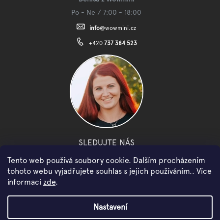
Po - Ne / 7:00 - 18:00
info
@
wowmini.cz
+420
737 384 523
SLEDUJTE NÁS
Tento web používá soubory cookie. Dalším procházením
facebook
instagram
youtube
tohoto webu vyjadřujete souhlas s jejich používáním.. Více
informací
zde
.
Copyright 2026
WOWMINI
. Všechna práva vyhrazena.
Nastavení