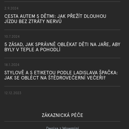
2.9.2024
CESTA AUTEM S DĚTMI: JAK PŘEŽÍT DLOUHOU
JÍZDU BEZ ZTRÁTY NERVŮ
10.7.2024
5 ZÁSAD, JAK SPRÁVNĚ OBLÉKAT DĚTI NA JAŘE, ABY
BYLY V TEPLE A POHODLÍ
18.1.2024
STYLOVĚ A S ETIKETOU PODLE LADISLAVA ŠPAČKA:
JAK SE OBLÉCT NA ŠTĚDROVEČERNÍ VEČEŘI?
12.12.2023
ZÁKAZNICKÁ PÉČE
Denisa z Wowmini