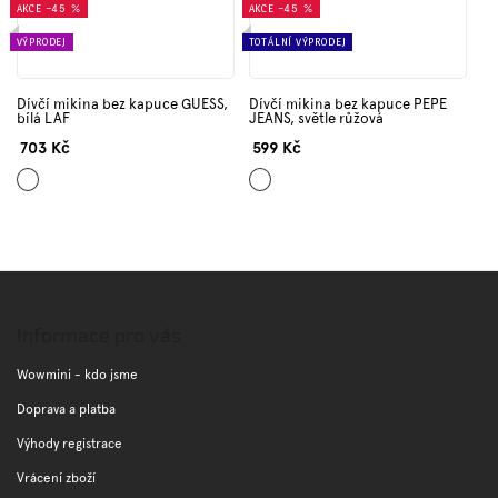
AKCE
–45 %
AKCE
–45 %
VÝPRODEJ
TOTÁLNÍ VÝPRODEJ
Dívčí mikina bez kapuce GUESS,
Dívčí mikina bez kapuce PEPE
bílá LAF
JEANS, světle růžová
703 Kč
599 Kč
Bílá
Světle
růžová
Z
á
p
Informace pro vás
a
t
Wowmini - kdo jsme
í
Doprava a platba
Výhody registrace
Vrácení zboží