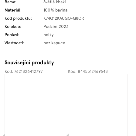
Barva
:
Světlá khaki
Materiál
:
100% bavlna
Kód produktu
:
K74Q12KAUGO-G8CR
Kolekce
:
Podzim 2023
Pohlaví
:
holky
Vlastnosti
:
bez kapuce
Související produkty
Kód:
7621826412797
Kód:
8445512469648