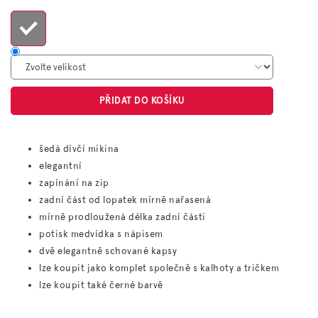
cena:
PŘIDAT DO KOŠÍKU
šedá dívčí mikina
elegantní
zapínání na zip
zadní část od lopatek mírně nařasená
mírně prodloužená délka zadní části
potisk medvídka s nápisem
dvě elegantně schované kapsy
lze koupit jako komplet společně s kalhoty a tričkem
lze koupit také černé barvě