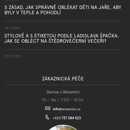
5 ZÁSAD, JAK SPRÁVNĚ OBLÉKAT DĚTI NA JAŘE, ABY
BYLY V TEPLE A POHODLÍ
18.1.2024
STYLOVĚ A S ETIKETOU PODLE LADISLAVA ŠPAČKA:
JAK SE OBLÉCT NA ŠTĚDROVEČERNÍ VEČEŘI?
12.12.2023
ZÁKAZNICKÁ PÉČE
Denisa z Wowmini
Po - Ne / 7:00 - 18:00
info
@
wowmini.cz
+420
737 384 523