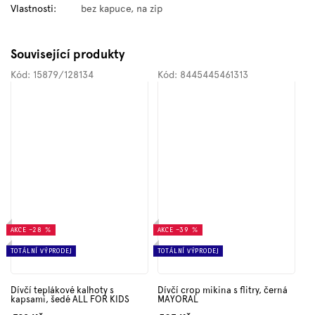
Vlastnosti
:
bez kapuce, na zip
Související produkty
Kód:
15879/128134
Kód:
8445445461313
AKCE
–28 %
AKCE
–39 %
TOTÁLNÍ VÝPRODEJ
TOTÁLNÍ VÝPRODEJ
Dívčí teplákové kalhoty s
Dívčí crop mikina s flitry, černá
kapsami, šedé ALL FOR KIDS
MAYORAL