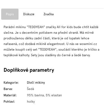
Popis
Diskuze
Značka
Parádní mikinu "TEDDYEAH" značky All for kids bude chtít každá
slečna. Je s decentním potiskem na přední straně. Má mírně
prodlouženou délku zadní části, která je od lopatek lehce
nařasená, což dodává mikině elegantnost. U nás ve wowmini.cz
můžete koupit celý set "TEDDYEAH", součástí kterého je tričko a
teplákové kalhoty. Sety jsou sladěny do černé a šedé barvy.
Doplňkové parametry
Kategorie
:
Dívčí mikiny
Barva
:
Šedá
Materiál
:
95% bavlna, 5% elastan
Pohlaví
:
holky