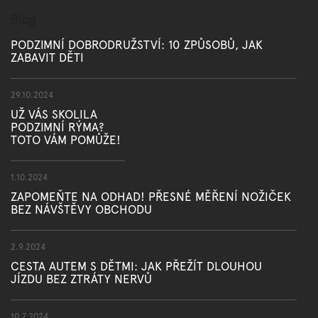
Blog
PODZIMNÍ DOBRODRUŽSTVÍ: 10 ZPŮSOBŮ, JAK
ZABAVIT DĚTI
29.10.2024
UŽ VÁS SKOLILA
PODZIMNÍ RÝMA?
TOTO VÁM POMŮŽE!
1.10.2024
ZAPOMEŇTE NA ODHAD! PŘESNÉ MĚŘENÍ NOŽIČEK
BEZ NÁVŠTĚVY OBCHODU
2.9.2024
CESTA AUTEM S DĚTMI: JAK PŘEŽÍT DLOUHOU
JÍZDU BEZ ZTRÁTY NERVŮ
10.7.2024