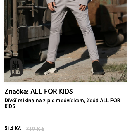
Značky
Měna
(CZK)
Přihlášení
Značka:
ALL FOR KIDS
Dívčí mikina na zip s medvídkem, šedá ALL FOR
KIDS
–28 %
514 Kč
719 Kč
Měrná