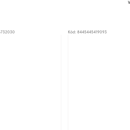
V
6732030
Kód:
8445445419093