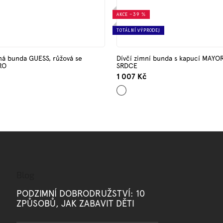
AKCE
–39 %
TOTÁLNÍ VÝPRODEJ
aná bunda GUESS, růžová se
Dívčí zimní bunda s kapucí MAYOR
RO
SRDCE
1 007 Kč
Cihlová
Blog
PODZIMNÍ DOBRODRUŽSTVÍ: 10
ZPŮSOBŮ, JAK ZABAVIT DĚTI