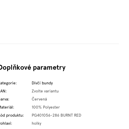
Doplňkové parametry
Kategorie
:
Dívčí bundy
EAN
:
Zvolte variantu
Barva
:
Červená
ateriál
:
100% Polyester
Kód produktu
:
PG401056-286 BURNT RED
ohlaví
:
holky