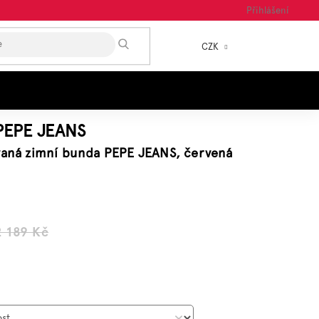
Přihlášení
HLEDAT
CZK
NÁKUP
KOŠÍK
PEPE JEANS
ívaná zimní bunda PEPE JEANS, červená
2 189 Kč
ná
a: