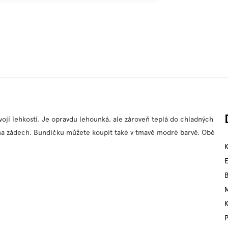
ojí lehkostí. Je opravdu lehounká, ale zároveň teplá do chladných
 na zádech. Bundičku můžete koupit také v tmavě modré barvě. Obě
M
P