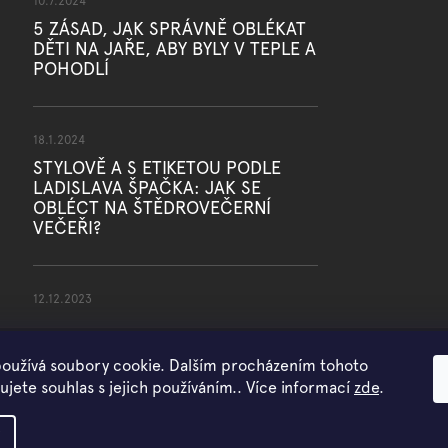
10.7.2024
5 ZÁSAD, JAK SPRÁVNĚ OBLÉKAT
DĚTI NA JAŘE, ABY BYLY V TEPLE A
POHODLÍ
18.1.2024
STYLOVĚ A S ETIKETOU PODLE
LADISLAVA ŠPAČKA: JAK SE
OBLÉCT NA ŠTĚDROVEČERNÍ
VEČEŘI?
12.12.2023
oužívá soubory cookie. Dalším procházením tohoto
jete souhlas s jejich používáním.. Více informací
zde
.
Copyright 2026
WOWMINI
. Všechna práva vyhrazena.
Vytvořil Shoptet