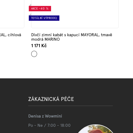
AKCE
–40 %
TOTÁLNÍ VÝPRODEJ
AL, cihlová
Dívčí zimní kabát s kapucí MAYORAL, tmavě
modrá MARINO
1 171 Kč
Tmavě
modrá
ZÁKAZNICKÁ PÉČE
Denisa z Wowmini
Po - Ne / 7:00 - 18:00