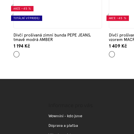
AKCE
–45 %
TOTÁLNÍ VÝPRODEJ
AKCE
–45 %
Dívčí prošívaná zimní bunda PEPE JEANS,
Dívčí prošív
tmavě modrá AMBER
vzorem MAC
1 194 Kč
1 409 Kč
Tmavě
Růžová
modrá
Z
á
p
a
Informace pro vás
t
í
Wowmini - kdo jsme
Doprava a platba