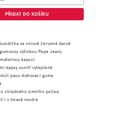
PŘIDAT DO KOŠÍKU
bundička ve vínově červené barvě
 gumovou výšivkou Pepe Jeans
ímatelnou kapucí
ní kapsy uvnitř vyteplené
okolí pasu stahovací guma
á
do chladného zimního počasí
it i v tmavě modré