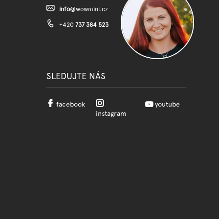
info
@
wowmini.cz
+420
737 384 523
SLEDUJTE NÁS
facebook
youtube
instagram