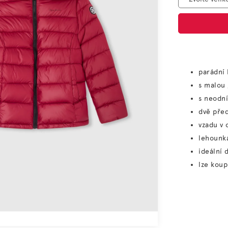
parádní 
s malou
s neodn
dvě před
vzadu v 
lehounk
ideální 
lze koup