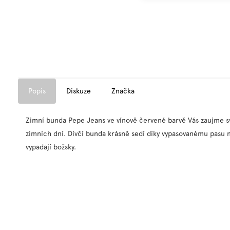
Popis
Diskuze
Značka
Zimní bunda Pepe Jeans ve vínově červené barvě Vás zaujme sv
zimních dní. Dívčí bunda krásně sedí díky vypasovanému pasu
vypadají božsky.