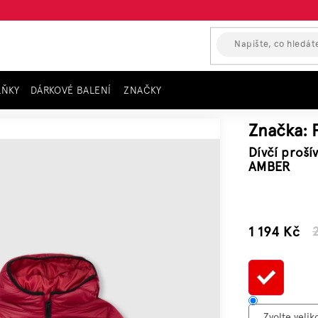
LŇKY
DÁRKOVÉ BALENÍ
ZNAČKY
 zimní bunda PEPE JEANS, červená AMBER
Značka:
Dívčí proš
AMBER
–45 %
1 194 Kč
Měr
cen