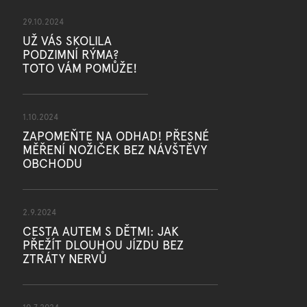
29.10.2024
UŽ VÁS SKOLILA
PODZIMNÍ RÝMA?
TOTO VÁM POMŮŽE!
1.10.2024
ZAPOMEŇTE NA ODHAD! PŘESNÉ
MĚŘENÍ NOŽIČEK BEZ NÁVŠTĚVY
OBCHODU
2.9.2024
CESTA AUTEM S DĚTMI: JAK
PŘEŽÍT DLOUHOU JÍZDU BEZ
ZTRÁTY NERVŮ