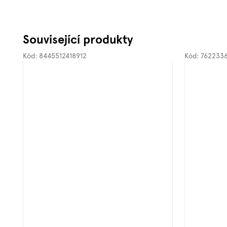
Související produkty
Kód:
8445512418912
Kód:
762233