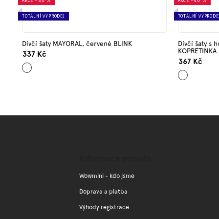
AKCE
–40 %
AKCE
–40 %
TOTÁLNÍ VÝPRODEJ
TOTÁLNÍ VÝPRODE
Dívčí šaty MAYORAL, červené BLINK
Dívčí šaty s 
KOPRETINKA
337 Kč
367 Kč
Červená
Bílá
Z
á
p
a
Informace pro vás
t
í
Wowmini - kdo jsme
Doprava a platba
Výhody registrace