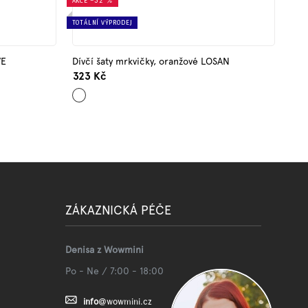
AKCE
–32 %
TOTÁLNÍ VÝPRODEJ
VE
Dívčí šaty mrkvičky, oranžové LOSAN
323 Kč
Oranžová
ZÁKAZNICKÁ PÉČE
Denisa z Wowmini
Po - Ne / 7:00 - 18:00
info
@
wowmini.cz