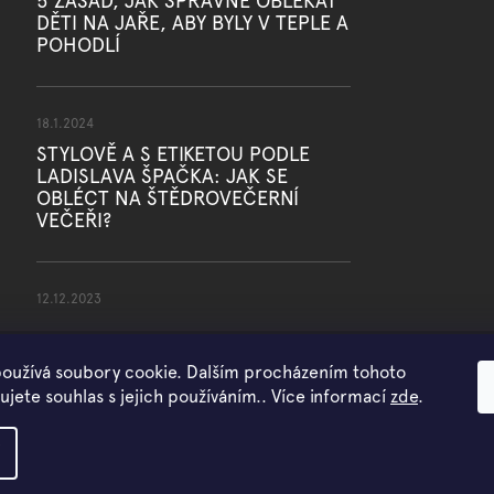
5 ZÁSAD, JAK SPRÁVNĚ OBLÉKAT
DĚTI NA JAŘE, ABY BYLY V TEPLE A
POHODLÍ
18.1.2024
STYLOVĚ A S ETIKETOU PODLE
LADISLAVA ŠPAČKA: JAK SE
OBLÉCT NA ŠTĚDROVEČERNÍ
VEČEŘI?
12.12.2023
oužívá soubory cookie. Dalším procházením tohoto
jete souhlas s jejich používáním.. Více informací
zde
.
Copyright 2026
WOWMINI
. Všechna práva vyhrazena.
Vytvořil Shoptet