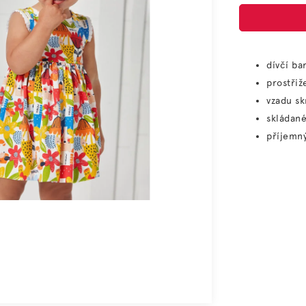
dívčí ba
prostři
vzadu sk
skládan
příjemný