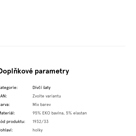
Doplňkové parametry
Kategorie
:
Dívčí šaty
EAN
:
Zvolte variantu
Barva
:
Mix barev
ateriál
:
95% EKO bavlna, 5% elastan
Kód produktu
:
1932/33
ohlaví
:
holky