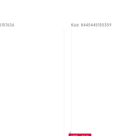
5157636
Kód:
8445445155359