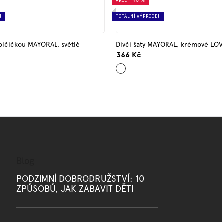
AKCE
–40 %
J
TOTÁLNÍ VÝPRODEJ
holčičkou MAYORAL, světlé
Dívčí šaty MAYORAL, krémové LO
366 Kč
Krémová
Blog
PODZIMNÍ DOBRODRUŽSTVÍ: 10
ZPŮSOBŮ, JAK ZABAVIT DĚTI