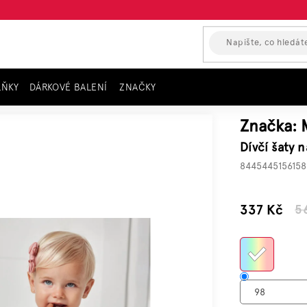
LŇKY
DÁRKOVÉ BALENÍ
ZNAČKY
ORAL, barevné CRAZY
Značka:
Dívčí šaty
8445445156158
–40 %
337 Kč
5
Měrn
cena: