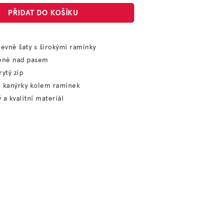
PŘIDAT DO KOŠÍKU
revné šaty s širokými ramínky
žené nad pasem
rytý zip
é kanýrky kolem ramínek
 a kvalitní materiál