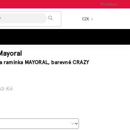
Přihlášení
HLEDAT
CZK
NÁKUP
KOŠÍK
Mayoral
 na ramínka MAYORAL, barevné CRAZY
62 Kč
á