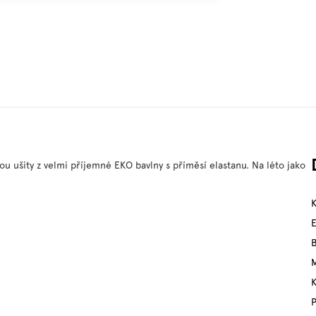
ou ušity z velmi příjemné EKO bavlny s příměsí elastanu. Na léto jako
M
P