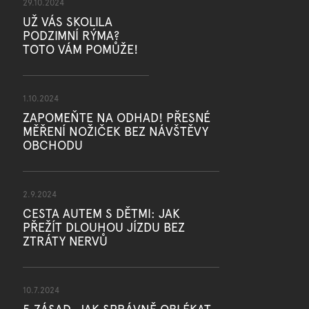
29.10.2024
UŽ VÁS SKOLILA
PODZIMNÍ RÝMA?
TOTO VÁM POMŮŽE!
1.10.2024
ZAPOMEŇTE NA ODHAD! PŘESNÉ
MĚŘENÍ NOŽIČEK BEZ NÁVŠTĚVY
OBCHODU
2.9.2024
CESTA AUTEM S DĚTMI: JAK
PŘEŽÍT DLOUHOU JÍZDU BEZ
ZTRÁTY NERVŮ
10.7.2024