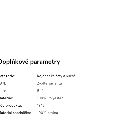
Doplňkové parametry
Kategorie
:
Kojenecké šaty a sukně
EAN
:
Zvolte variantu
Barva
:
Bílá
ateriál
:
100% Polyester
Kód produktu
:
1948
Materiál spodnička
:
100% bavlna