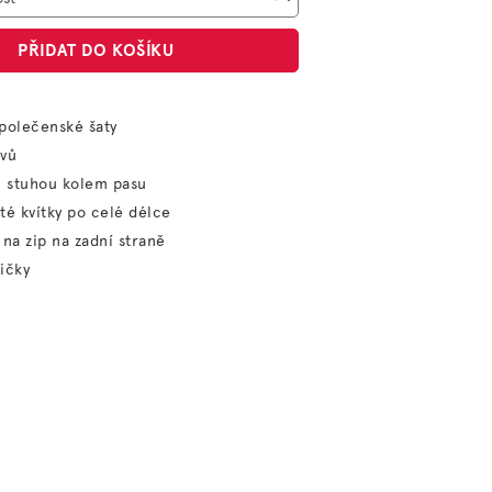
PŘIDAT DO KOŠÍKU
polečenské šaty
ávů
u stuhou kolem pasu
té kvítky po celé délce
 na zip na zadní straně
ičky