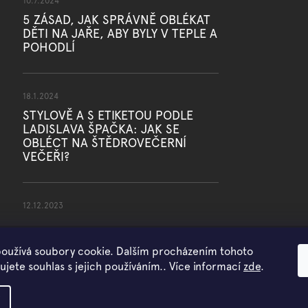
10.7.2024
5 ZÁSAD, JAK SPRÁVNĚ OBLÉKAT
DĚTI NA JAŘE, ABY BYLY V TEPLE A
POHODLÍ
18.1.2024
STYLOVĚ A S ETIKETOU PODLE
LADISLAVA ŠPAČKA: JAK SE
OBLÉCT NA ŠTĚDROVEČERNÍ
VEČEŘI?
12.12.2023
oužívá soubory cookie. Dalším procházením tohoto
jete souhlas s jejich používáním.. Více informací
zde
.
Copyright 2026
WOWMINI
. Všechna práva vyhrazena.
Vytvořil Shoptet