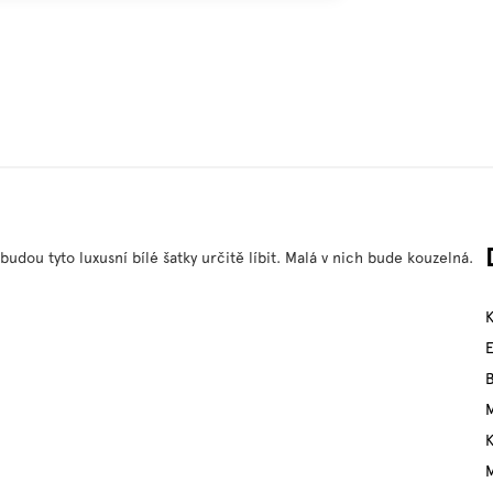
udou tyto luxusní bílé šatky určitě líbit. Malá v nich bude kouzelná.
M