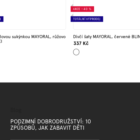
AKCE
–40 %
J
TOTÁLNÍ VÝPRODEJ
 tylovou sukýnkou MAYORAL, růžovo
Dívčí šaty MAYORAL, červené BLI
I
337 Kč
Červená
Blog
PODZIMNÍ DOBRODRUŽSTVÍ: 10
ZPŮSOBŮ, JAK ZABAVIT DĚTI