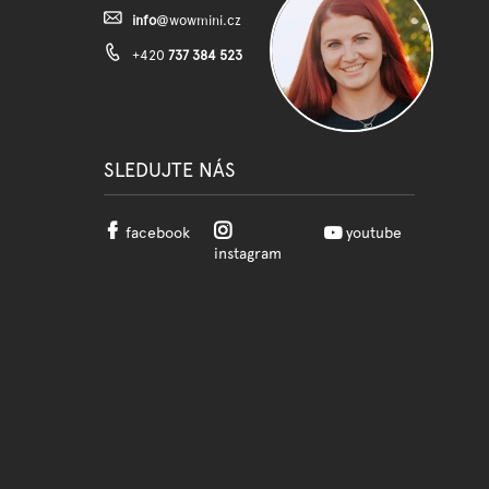
info
@
wowmini.cz
+420
737 384 523
SLEDUJTE NÁS
facebook
youtube
instagram