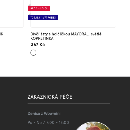
AKCE
–40 %
TOTÁLNÍ VÝPRODEJ
NK
Dívčí šaty s holčičkou MAYORAL, světlé
KOPRETINKA
367 Kč
Bílá
ZÁKAZNICKÁ PÉČE
Denisa z Wowmini
Po - Ne / 7:00 - 18:00