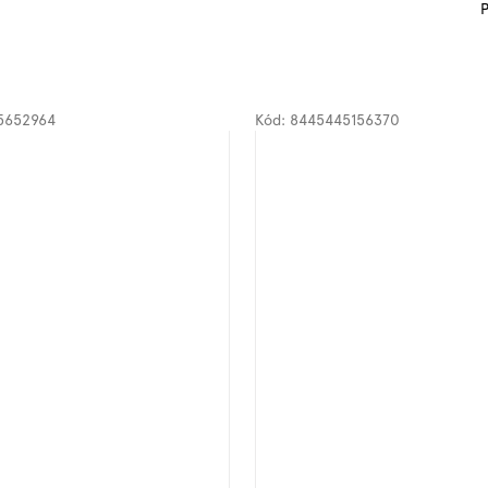
P
5652964
Kód:
8445445156370