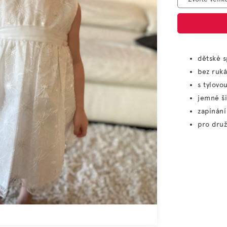
dětské s
bez ruk
s tylovo
jemné ši
zapínání
pro druž