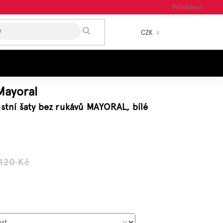
Přihlášení
HLEDAT
CZK
NÁKUP
KOŠÍK
Mayoral
ostní šaty bez rukávů MAYORAL, bílé
 120 Kč
á
: