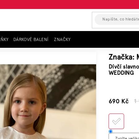
LŇKY
DÁRKOVÉ BALENÍ
ZNAČKY
tní šaty bez rukávů MAYORAL, bílé WEDDING
Značka:
Dívčí slavn
WEDDING
–38 %
690 Kč
1
Měrn
cena