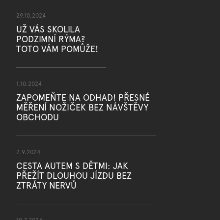
29.10.2024
UŽ VÁS SKOLILA
PODZIMNÍ RÝMA?
TOTO VÁM POMŮŽE!
1.10.2024
ZAPOMEŇTE NA ODHAD! PŘESNÉ
MĚŘENÍ NOŽIČEK BEZ NÁVŠTĚVY
OBCHODU
2.9.2024
CESTA AUTEM S DĚTMI: JAK
PŘEŽÍT DLOUHOU JÍZDU BEZ
ZTRÁTY NERVŮ