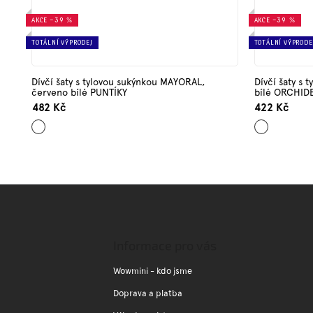
AKCE
–39 %
AKCE
–39 %
TOTÁLNÍ VÝPRODEJ
TOTÁLNÍ VÝPRODE
Dívčí šaty s tylovou sukýnkou MAYORAL,
Dívčí šaty s
červeno bílé PUNTÍKY
bílé ORCHIDE
482 Kč
422 Kč
Bílá
Mix
barev
Z
á
p
a
Informace pro vás
t
í
Wowmini - kdo jsme
Doprava a platba