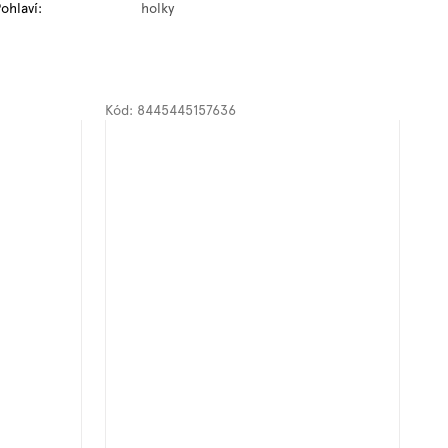
ohlaví
:
holky
Kód:
8445445157636