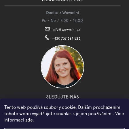
Denisa z Wowmini
Po - Ne / 7:00 - 18:00
info
@
wowmini.cz
+420
737 384 523
SLEDUJTE NÁS
Tento web používá soubory cookie. Dalším procházením
facebook
instagram
youtube
tohoto webu vyjadřujete souhlas s jejich používáním.. Více
informací
zde
.