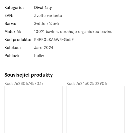
Kategorie
:
Dívčí šaty
EAN
:
Zvolte variantu
Barva
:
Světle růžová
Materiál
:
100% bavlna, obsahuje organickou bavlnu
Kód produktu
:
K4RK05KA6W4-G65F
Kolekce
:
Jaro 2024
Pohlaví
:
holky
Související produkty
Kód:
7628067457037
Kód:
7624302502906