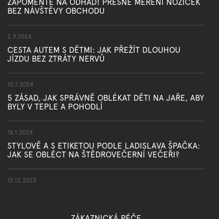
ZAPOMEŇTE NA ODHAD! PŘESNÉ MĚŘENÍ NOŽIČEK
BEZ NÁVŠTĚVY OBCHODU
2.9.2024
CESTA AUTEM S DĚTMI: JAK PŘEŽÍT DLOUHOU
JÍZDU BEZ ZTRÁTY NERVŮ
10.7.2024
5 ZÁSAD, JAK SPRÁVNĚ OBLÉKAT DĚTI NA JAŘE, ABY
BYLY V TEPLE A POHODLÍ
18.1.2024
STYLOVĚ A S ETIKETOU PODLE LADISLAVA ŠPAČKA:
JAK SE OBLÉCT NA ŠTĚDROVEČERNÍ VEČEŘI?
12.12.2023
ZÁKAZNICKÁ PÉČE