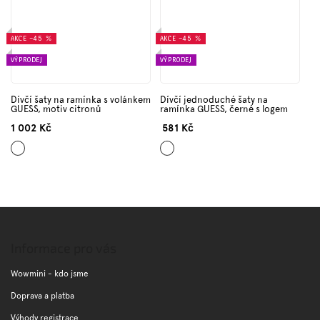
AKCE
–45 %
AKCE
–45 %
VÝPRODEJ
VÝPRODEJ
Dívčí šaty na ramínka s volánkem
Dívčí jednoduché šaty na
GUESS, motiv citronů
ramínka GUESS, černé s logem
1 002 Kč
581 Kč
Mix
Černá
barev
Z
á
p
Informace pro vás
a
t
Wowmini - kdo jsme
í
Doprava a platba
Výhody registrace