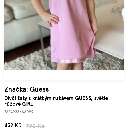
Značky
Měna
(CZK)
Přihlášení
Značka:
Guess
Dívčí šaty s krátkým rukávem GUESS, světle
růžové GIRL
7624926686099
–45 %
432 Kč
792 Kč
Měrná