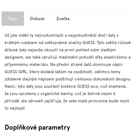
Popis
Diskuze
Značka
Už jste viděli ty nejroztomilejší a nejpohodlnější dívčí šaty s
krátkým rukávem od světoznámé značky GUESS. Tyto světle růžové
áčkové šaty nejenže okouzlí na první pohled svým sladkým
designem, ale také zaručují maximální pohodlí díky elastickému a
příjemnému materiálu. Na přední straně šatů dominuje nápis
GUESS GIRL, který dodává šatům na osobitosti, zatímco lemy
zdobené stejným nápisem podtrhují celkovou dokonalost designu.
Navíc, tyto šaty jsou součástí kolekce GUESS eco, což znamená,
že jsou vyrobeny z organické bavlny, což je šetrné nejen k
přírodě, ale zároveň zajišťuje, že vaše malá princezna bude nosit
to nejlepší.
Doplňkové parametry