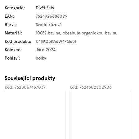
Kategorie
:
Dívčí šaty
EAN
:
7624926686099
Barva
:
Světle růžová
Materiál
:
100% bavlna, obsahuje organickou bavlnu
Kód produktu
:
K4RK05KA6W4-G65F
Kolekce
:
Jaro 2024
Pohlaví
:
holky
Související produkty
Kód:
7628067457037
Kód:
7624302502906