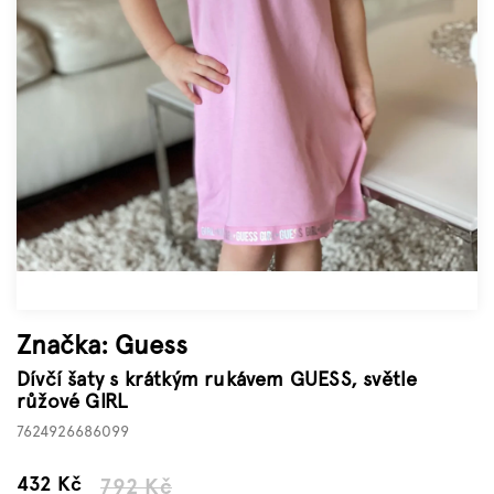
Značky
Měna
(CZK)
Přihlášení
Značka:
Guess
Dívčí šaty s krátkým rukávem GUESS, světle
růžové GIRL
7624926686099
–45 %
432 Kč
792 Kč
Měrná