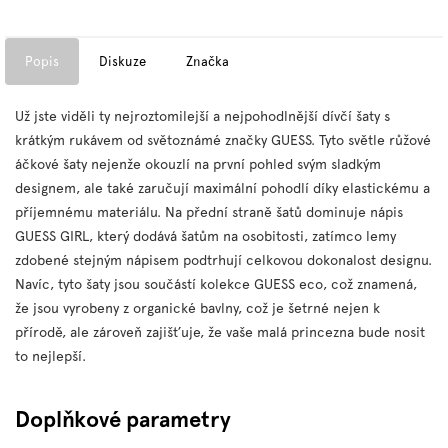
Popis
Diskuze
Značka
Už jste viděli ty nejroztomilejší a nejpohodlnější dívčí šaty s
krátkým rukávem od světoznámé značky GUESS. Tyto světle růžové
áčkové šaty nejenže okouzlí na první pohled svým sladkým
designem, ale také zaručují maximální pohodlí díky elastickému a
příjemnému materiálu. Na přední straně šatů dominuje nápis
GUESS GIRL, který dodává šatům na osobitosti, zatímco lemy
zdobené stejným nápisem podtrhují celkovou dokonalost designu.
Navíc, tyto šaty jsou součástí kolekce GUESS eco, což znamená,
že jsou vyrobeny z organické bavlny, což je šetrné nejen k
přírodě, ale zároveň zajišťuje, že vaše malá princezna bude nosit
to nejlepší.
Doplňkové parametry