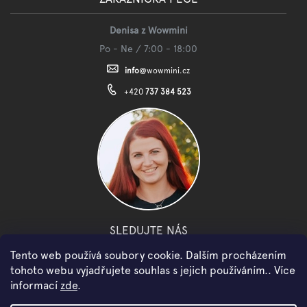
Denisa z Wowmini
Po - Ne / 7:00 - 18:00
info
@
wowmini.cz
+420
737 384 523
SLEDUJTE NÁS
Tento web používá soubory cookie. Dalším procházením
facebook
instagram
youtube
tohoto webu vyjadřujete souhlas s jejich používáním.. Více
informací
zde
.