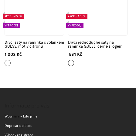
AKCE
–45 %
AKCE
–45 %
VÝPRODEJ
VÝPRODEJ
Dívčí šaty na ramínka s volánkem
Dívčí jednoduché šaty na
GUESS, motiv citronů
ramínka GUESS, černé s logem
1 002 Kč
581 Kč
Mix
Černá
barev
Z
á
p
Informace pro vás
a
t
Wowmini - kdo jsme
í
Doprava a platba
Výhody registrace