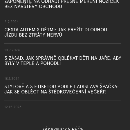
ZAPOMEŇTE NA ODHAD! PŘESNÉ MĚŘENÍ NOŽIČEK
BEZ NÁVŠTĚVY OBCHODU
2.9.2024
CESTA AUTEM S DĚTMI: JAK PŘEŽÍT DLOUHOU
JÍZDU BEZ ZTRÁTY NERVŮ
10.7.2024
5 ZÁSAD, JAK SPRÁVNĚ OBLÉKAT DĚTI NA JAŘE, ABY
BYLY V TEPLE A POHODLÍ
18.1.2024
STYLOVĚ A S ETIKETOU PODLE LADISLAVA ŠPAČKA:
JAK SE OBLÉCT NA ŠTĚDROVEČERNÍ VEČEŘI?
12.12.2023
ZÁKAZNICKÁ PÉČE