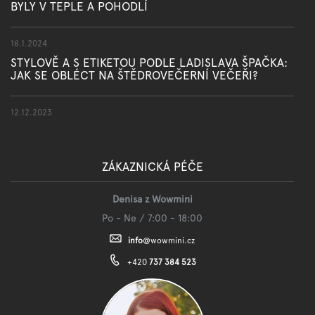
BYLY V TEPLE A POHODLÍ
18.1.2024
STYLOVĚ A S ETIKETOU PODLE LADISLAVA ŠPAČKA:
JAK SE OBLÉCT NA ŠTĚDROVEČERNÍ VEČEŘI?
12.12.2023
ZÁKAZNICKÁ PÉČE
Denisa z Wowmini
Po - Ne / 7:00 - 18:00
info
@
wowmini.cz
+420
737 384 523