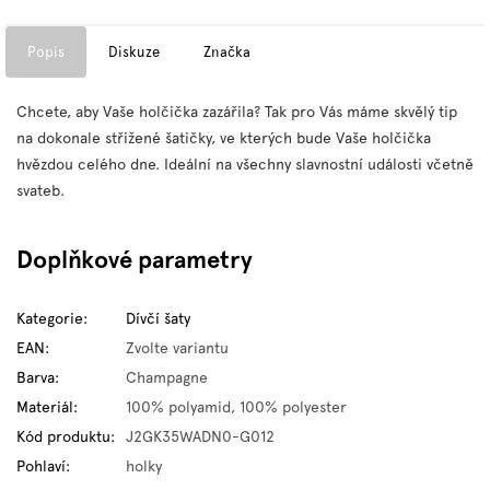
Popis
Diskuze
Značka
Chcete, aby Vaše holčička zazářila? Tak pro Vás máme skvělý tip
na dokonale střižené šatičky, ve kterých bude Vaše holčička
hvězdou celého dne. Ideální na všechny slavnostní události včetně
svateb.
Doplňkové parametry
Kategorie
:
Dívčí šaty
EAN
:
Zvolte variantu
Barva
:
Champagne
Materiál
:
100% polyamid, 100% polyester
Kód produktu
:
J2GK35WADN0-G012
Pohlaví
:
holky