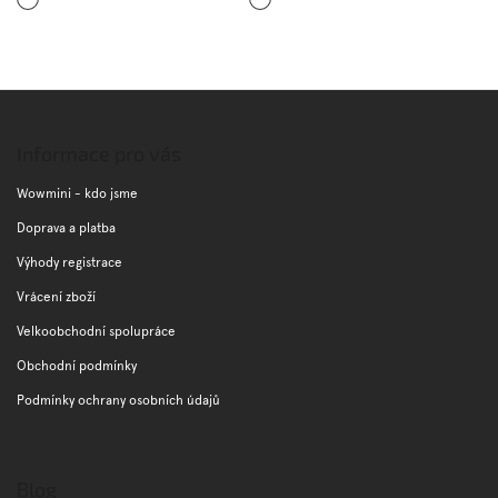
barev
modrá
Z
á
p
Informace pro vás
a
t
Wowmini - kdo jsme
í
Doprava a platba
Výhody registrace
Vrácení zboží
Velkoobchodní spolupráce
Obchodní podmínky
Podmínky ochrany osobních údajů
Blog