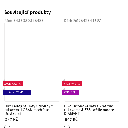
Související produkty
Kód:
8433030353488
Kód:
7619342844697
AKCE
–32 %
AKCE
–45 %
TOTÁLNÍ VÝPRODEJ
VÝPRODEJ
Dívčí elegantí šaty s dlouhým
Dívčí šifonové šaty s krátkým
rukávem, LOSAN modré se
rukávem GUESS, světle modré
třpytkami
DIAMANT
347 Kč
847 Kč
Mix
Světle