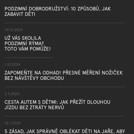
PODZIMNÍ DOBRODRUŽSTVÍ: 10 ZPŮSOBŮ, JAK
ZABAVIT DĚTI
29.10.2024
UŽ VÁS SKOLILA
PODZIMNÍ RÝMA?
TOTO VÁM POMŮŽE!
1.10.2024
ZAPOMEŇTE NA ODHAD! PŘESNÉ MĚŘENÍ NOŽIČEK
BEZ NÁVŠTĚVY OBCHODU
2.9.2024
CESTA AUTEM S DĚTMI: JAK PŘEŽÍT DLOUHOU
JÍZDU BEZ ZTRÁTY NERVŮ
10.7.2024
5 ZÁSAD, JAK SPRÁVNĚ OBLÉKAT DĚTI NA JAŘE, ABY