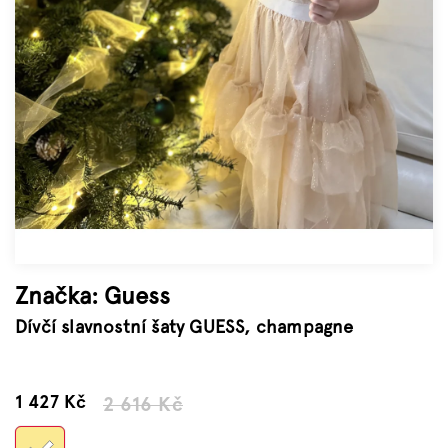
Značky
Měna
(CZK)
Přihlášení
Značka:
Guess
Dívčí slavnostní šaty GUESS, champagne
–45 %
1 427 Kč
2 616 Kč
Měrná
cena: